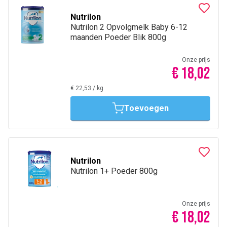
of in combinatie met borstvoeding, die het hoogste gehalte
Nutrilon
aan HMO's (Human Milk Oligosaccharides) binnen
Nutrilon 2 Opvolgmelk Baby 6-12
het Nutrilon gamma bevat. Daarnaast
maanden Poeder Blik 800g
bevat Nutrilon Profutura vitamines C & D die bijdragen aan
de normale werking van het immuunsysteem.
Onze prijs
€ 18,02
€ 22,53
/
kg
Toevoegen
Nutrilon
Nutrilon 1+ Poeder 800g
Onze prijs
€ 18,02