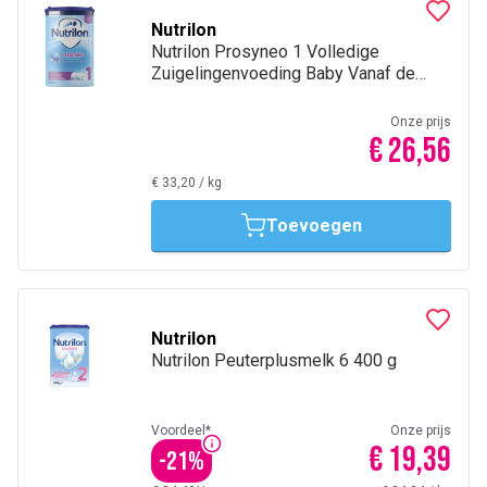
Nutrilon
Nutrilon Prosyneo 1 Volledige
Zuigelingenvoeding Baby Vanaf de
geboorte Poeder 80 g
Onze prijs
€ 26,56
€ 33,20
/
kg
Toevoegen
Nutrilon
Nutrilon Peuterplusmelk 6 400 g
Voordeel*
Onze prijs
€ 19,39
-
21
%