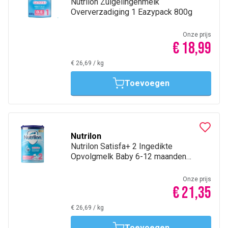
Nutrilon Zuigelingenmelk
Oververzadiging 1 Eazypack 800g
Onze prijs
€ 18,99
€ 26,69
/
kg
Toevoegen
Nutrilon
Nutrilon Satisfa+ 2 Ingedikte
Opvolgmelk Baby 6-12 maanden
Poeder Blik 800g
Onze prijs
€ 21,35
€ 26,69
/
kg
Toevoegen