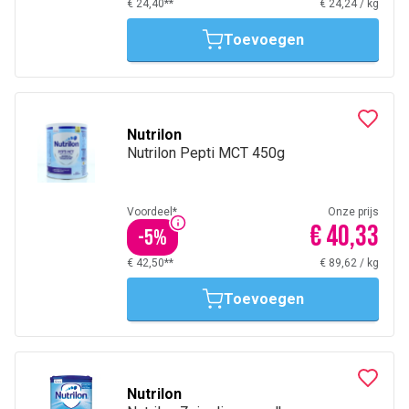
€ 24,40**
€ 24,24
/
kg
Toevoegen
Nutrilon
Nutrilon Pepti MCT 450g
Voordeel*
Onze prijs
€ 40,33
-
5
%
€ 42,50**
€ 89,62
/
kg
Toevoegen
Nutrilon