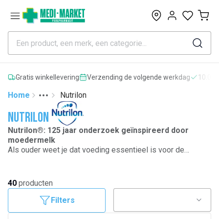
0
Gratis winkellevering
Verzending de volgende werkdag
10.000
Home
Nutrilon
Toggle menu
More
Nutrilon
Nutrilon®: 125 jaar onderzoek geïnspireerd door
moedermelk
Als ouder weet je dat voeding essentieel is voor de
ontwikkeling van je
baby. Borstvoeding is de ideale voeding, en Nutricia
ondersteunt daarom exclusieve borstvoeding tijdens
40
producten
minimaal de eerste 6 levensmaandenmaanden. Op basis
van haar onderzoek naar borstvoeding heeft
Filters
Nutricia Nutrilon® Profutura® ontwikkeld, onze meest
geavanceerde formule voor de overstap naar flesvoeding