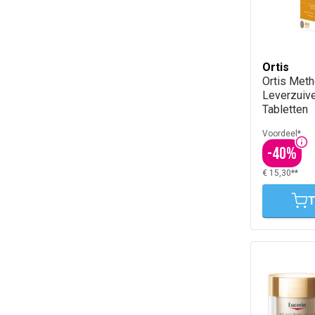
Ortis
Ortis Met
Leverzuive
Tabletten
Voordeel*
-
40
%
€ 15,30**
T