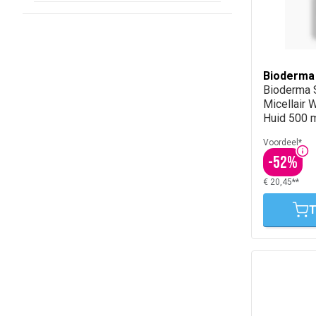
Bioderma
Bioderma 
Micellair 
Huid 500 
Voordeel*
-
52
%
€ 20,45**
T