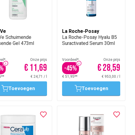
aVe
La Roche-Posay
Ve Schuimende
La Roche-Posay Hyalu B5
ende Gel 473ml
Suractivated Serum 30ml
el*
Onze prijs
Voordeel*
Onze prijs
€ 11,69
€ 28,59
%
-
45
%
5**
€ 24,71
/
l
€ 51,95**
€ 953,00
/
l
Toevoegen
Toevoegen