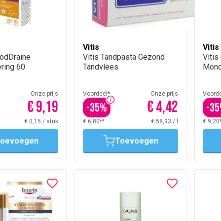
Vitis
Vitis
hodDraine
Vitis Tandpasta Gezond
Viti
ring 60
Tandvlees
Mond
Onze prijs
Voordeel*
Onze prijs
Voorde
€ 9,19
€ 4,42
-
35
%
-
35
€ 0,15
/
stuk
€ 6,80**
€ 58,93
/
l
€ 9,20
oevoegen
Toevoegen