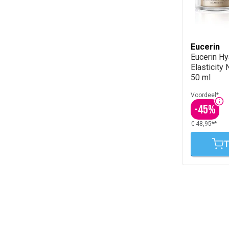
Eucerin
Eucerin Hya
Elasticity
50 ml
Voordeel*
-
45
%
€ 48,95**
T