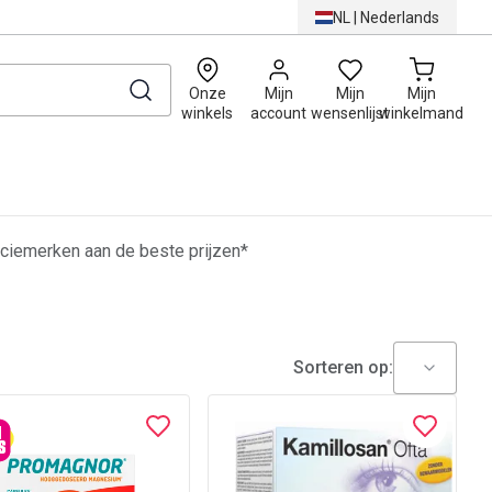
NL
|
Nederlands
0
Onze
Mijn
Mijn
Mijn
winkels
account
wensenlijst
winkelmand
ciemerken aan de beste prijzen*
Sorteren op: