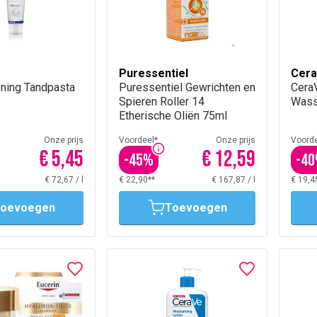
Puressentiel
Cer
ening Tandpasta
Puressentiel Gewrichten en
Cera
Spieren Roller 14
Wass
Etherische Oliën 75ml
Onze prijs
Voordeel*
Onze prijs
Voorde
€ 5,45
€ 12,59
-
45
%
-
40
€ 72,67
/
l
€ 22,90**
€ 167,87
/
l
€ 19,4
oevoegen
Toevoegen