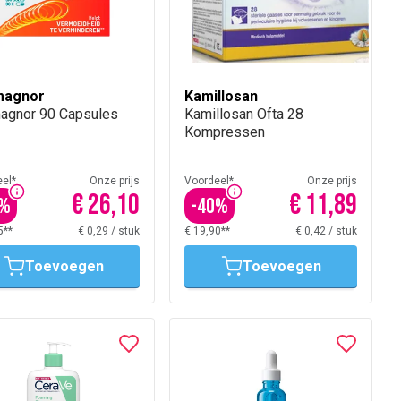
magnor
Kamillosan
agnor 90 Capsules
Kamillosan Ofta 28
Kompressen
el*
Onze prijs
Voordeel*
Onze prijs
€ 26,10
€ 11,89
%
-
40
%
5**
€ 0,29
/
stuk
€ 19,90**
€ 0,42
/
stuk
Toevoegen
Toevoegen