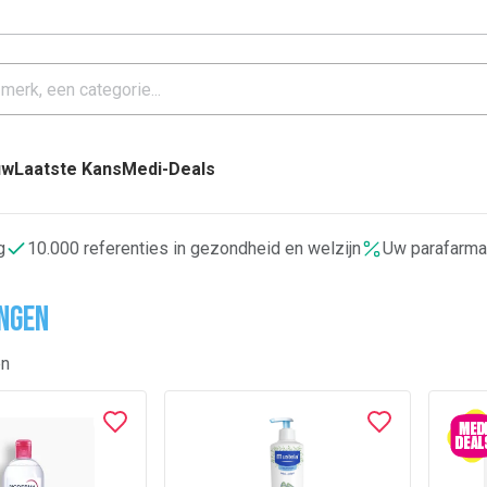
uw
Laatste Kans
Medi-Deals
g
10.000 referenties in gezondheid en welzijn
Uw parafarma
ngen
en