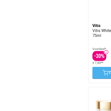
Vitis
Vitis Whit
75ml
Voordeel*
-
30
%
€ 7,80**
T