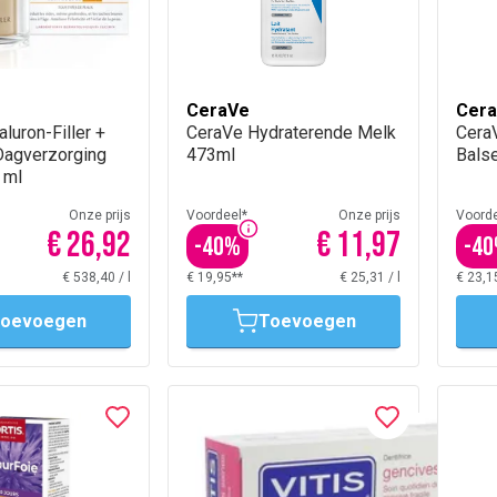
CeraVe
Cer
luron-Filler +
CeraVe Hydraterende Melk
Cera
 Dagverzorging
473ml
Bals
 ml
Onze prijs
Voordeel*
Onze prijs
Voorde
€ 26,92
€ 11,97
-
40
%
-
40
€ 538,40
/
l
€ 19,95**
€ 25,31
/
l
€ 23,1
oevoegen
Toevoegen