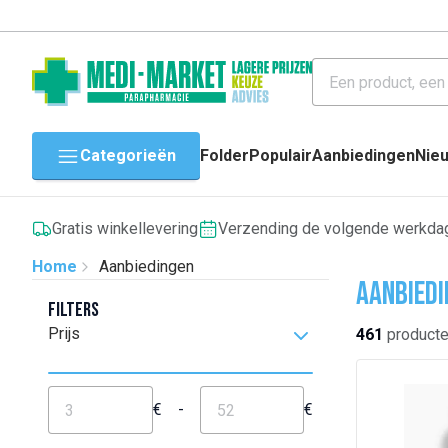
Categorieën
Folder
Populair
Aanbiedingen
Nie
Gratis winkellevering
Verzending de volgende werkda
Home
Aanbiedingen
Aanbiedi
Filters
Prijs
461
product
€
-
€