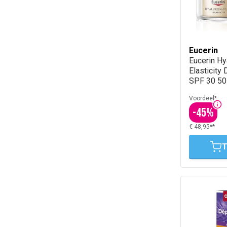
Eucerin
Eucerin Hya
Elasticity
SPF 30 50
Voordeel*
-
45
%
€ 48,95**
T