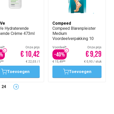
aVe
Compeed
Ve Hydraterende
Compeed Blarenpleister
ende Crème 473ml
Medium
Voordeelverpakking 10
el*
Onze prijs
Voordeel*
Onze prijs
€ 10,42
€ 9,29
%
-
40
%
5**
€ 22,03
/
l
€ 15,49**
€ 0,93
/
stuk
Toevoegen
Toevoegen
24