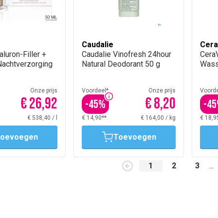
Caudalie
Cer
luron-Filler +
Caudalie Vinofresh 24hour
Cera
 Nachtverzorging
Natural Deodorant 50 g
Wass
Onze prijs
Voordeel*
Onze prijs
Voorde
€ 26,92
€ 8,20
-
45
%
-
45
€ 538,40
/
l
€ 14,90**
€ 164,00
/
kg
€ 18,9
oevoegen
Toevoegen
1
2
3
...