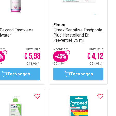
Elmex
s Gezond Tandvlees
Elmex Sensitive Tandpasta
water
Plus Herstellend En
Preventief 75 ml
el*
Onze prijs
Voordeel*
Onze prijs
€ 5,98
€ 4,12
%
-
45
%
**
€ 11,96
/
l
€ 7,49**
€ 54,93
/
l
Toevoegen
Toevoegen