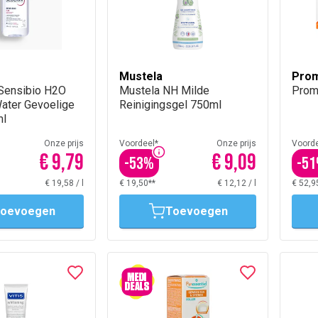
Mustela
Pro
Sensibio H2O
Mustela NH Milde
Prom
Water Gevoelige
Reinigingsgel 750ml
ml
Onze prijs
Voordeel*
Onze prijs
Voorde
€ 9,79
€ 9,09
-
53
%
-
51
€ 19,58
/
l
€ 19,50**
€ 12,12
/
l
€ 52,9
oevoegen
Toevoegen