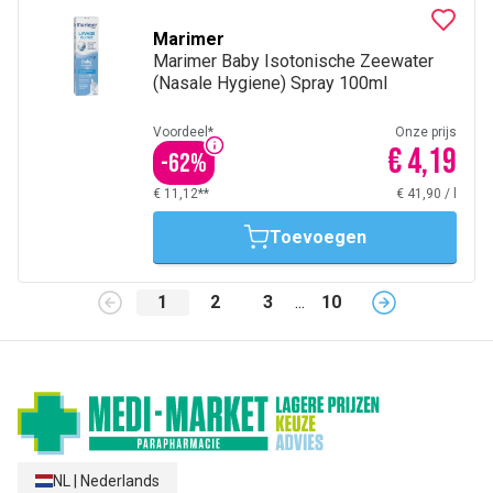
Marimer
Marimer Baby Isotonische Zeewater
(Nasale Hygiene) Spray 100ml
Voordeel*
Onze prijs
€ 4,19
-
62
%
€ 11,12**
€ 41,90
/
l
Toevoegen
1
2
3
...
10
NL
|
Nederlands