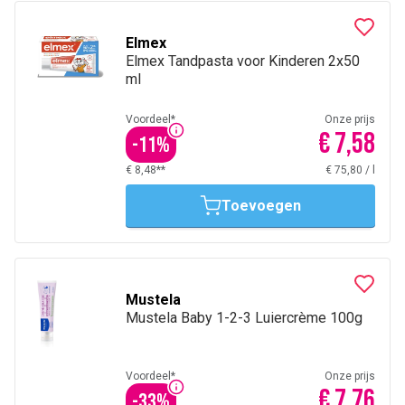
Elmex
Elmex Tandpasta voor Kinderen 2x50
ml
Voordeel*
Onze prijs
€ 7,58
-
11
%
€ 8,48**
€ 75,80
/
l
Toevoegen
Mustela
Mustela Baby 1-2-3 Luiercrème 100g
Voordeel*
Onze prijs
€ 7,76
-
33
%