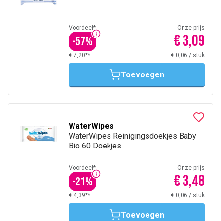
Voordeel*
Onze prijs
€ 3,09
-
57
%
€ 7,20**
€ 0,06
/
stuk
Toevoegen
WaterWipes
WaterWipes Reinigingsdoekjes Baby
Bio 60 Doekjes
Voordeel*
Onze prijs
€ 3,48
-
21
%
€ 4,39**
€ 0,06
/
stuk
Toevoegen