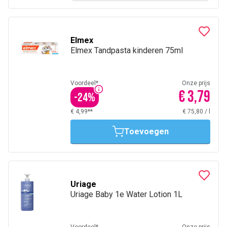
Elmex
Elmex Tandpasta kinderen 75ml
Voordeel*
Onze prijs
€ 3,79
-
24
%
€ 4,99**
€ 75,80
/
l
Toevoegen
Uriage
Uriage Baby 1e Water Lotion 1L