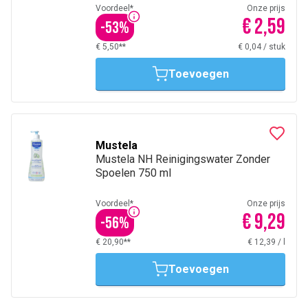
Voordeel*
Onze prijs
€ 2,59
-
53
%
€ 5,50**
€ 0,04
/
stuk
Toevoegen
Mustela
Mustela NH Reinigingswater Zonder
Spoelen 750 ml
Voordeel*
Onze prijs
€ 9,29
-
56
%
€ 20,90**
€ 12,39
/
l
Toevoegen