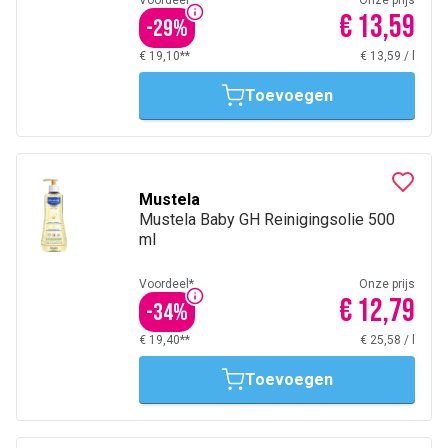
Voordeel*
Onze prijs
€ 13,59
-
29
%
€ 19,10**
€ 13,59
/
l
Toevoegen
Mustela
Mustela Baby GH Reinigingsolie 500
ml
Voordeel*
Onze prijs
€ 12,79
-
34
%
€ 19,40**
€ 25,58
/
l
Toevoegen