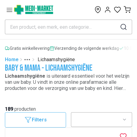
0
Gratis winkellevering
Verzending de volgende werkdag
10.000
Home
Lichaamshygiëne
Toggle menu
More
Baby & mama - Lichaamshygiëne
Lichaamshygiëne
is uiteraard essentieel voor het welzijn
van uw baby. U vindt in onze online parafarmacie alle
producten voor de verzorging van uw baby en kind. Hier
vindt u de beste artikelen zoals producten voor
bad en
toilet
,
herbruikbare luiers
, wasbare
luiers, pampers en
doekjes
,
neusspoelingen
, hygiëne van het haar, de oren,
189
producten
de ogen,
tandpasta
, en verzorgingsproducten die de
fragiele huid van uw baby respecteren.
Filters