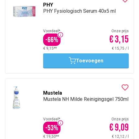
PHY
PHY Fysiologisch Serum 40x5 ml
Voordeel*
Onze prijs
€ 3,15
-
66
%
€ 9,15**
€ 15,75
/
l
Toevoegen
Mustela
Mustela NH Milde Reinigingsgel 750ml
Voordeel*
Onze prijs
€ 9,09
-
53
%
€ 19,50**
€ 12,12
/
l