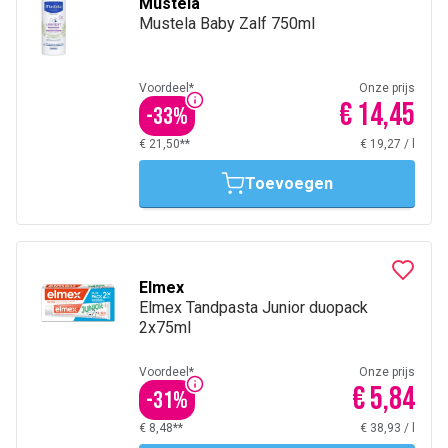
Mustela
Mustela Baby Zalf 750ml
Voordeel*
Onze prijs
€ 14,45
-
33
%
€ 21,50**
€ 19,27
/
l
Toevoegen
Elmex
Elmex Tandpasta Junior duopack
2x75ml
Voordeel*
Onze prijs
€ 5,84
-
31
%
€ 8,48**
€ 38,93
/
l