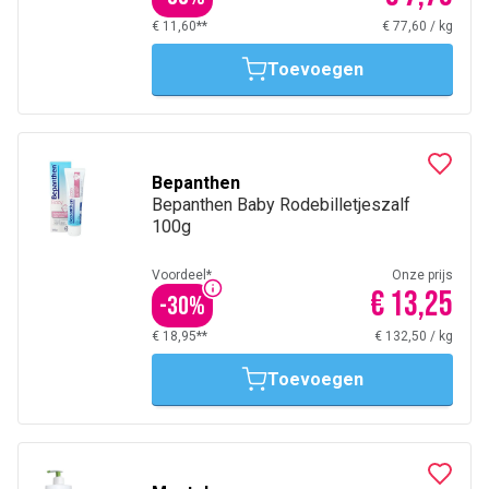
€ 11,60**
€ 77,60
/
kg
Toevoegen
Bepanthen
Bepanthen Baby Rodebilletjeszalf
100g
Voordeel*
Onze prijs
€ 13,25
-
30
%
€ 18,95**
€ 132,50
/
kg
Toevoegen