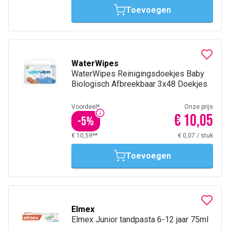
Toevoegen
WaterWipes
WaterWipes Reinigingsdoekjes Baby
Biologisch Afbreekbaar 3x48 Doekjes
Voordeel*
Onze prijs
€ 10,05
-
5
%
€ 10,59**
€ 0,07
/
stuk
Toevoegen
Elmex
Elmex Junior tandpasta 6-12 jaar 75ml