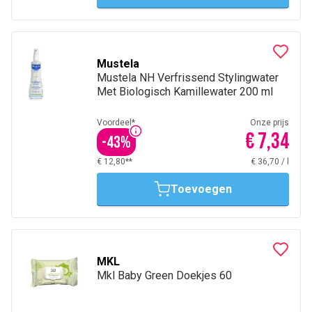
Mustela
Mustela NH Verfrissend Stylingwater
Met Biologisch Kamillewater 200 ml
Voordeel*
Onze prijs
€ 7,34
-
43
%
€ 12,80**
€ 36,70
/
l
Toevoegen
MKL
Mkl Baby Green Doekjes 60