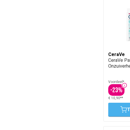
CeraVe
CeraVe Pat
Onzuiverh
Voordeel*
-
23
%
€ 10,90**
T