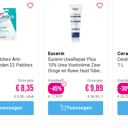
Eucerin
Cer
ches Anti-
Eucerin UreaRepair Plus
Cera
eden 22 Patches
10% Urea Voetcrème Zeer
1 L
Droge en Ruwe Huid Tube
100ml
Onze prijs
Voordeel*
Onze prijs
Voorde
€ 8,35
€ 9,89
-
45
%
-
30
€ 0,38
/
stuk
€ 17,95**
€ 98,90
/
l
€ 33,2
oevoegen
Toevoegen