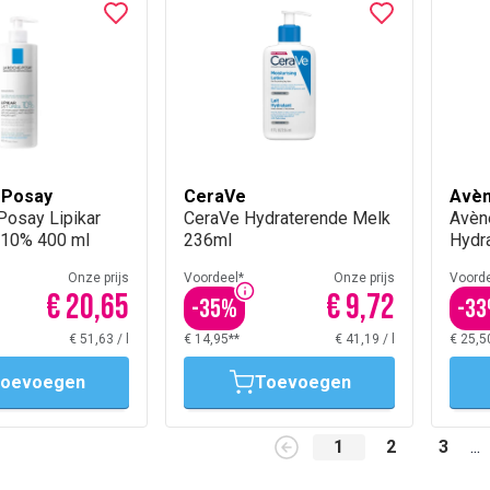
-Posay
CeraVe
Avè
Posay Lipikar
CeraVe Hydraterende Melk
Avène
 10% 400 ml
236ml
Hydr
Onze prijs
Voordeel*
Onze prijs
Voorde
€ 20,65
€ 9,72
-
35
%
-
33
€ 51,63
/
l
€ 14,95**
€ 41,19
/
l
€ 25,5
oevoegen
Toevoegen
1
2
3
...