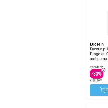
Eucerin
Eucerin pH
Droge en 
Voordeel*
-
33
%
€ 28,50**
T