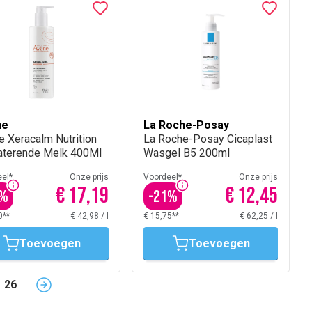
ne
La Roche-Posay
 Xeracalm Nutrition
La Roche-Posay Cicaplast
aterende Melk 400Ml
Wasgel B5 200ml
el*
Onze prijs
Voordeel*
Onze prijs
€ 17,19
€ 12,45
%
-
21
%
0**
€ 42,98
/
l
€ 15,75**
€ 62,25
/
l
Toevoegen
Toevoegen
26