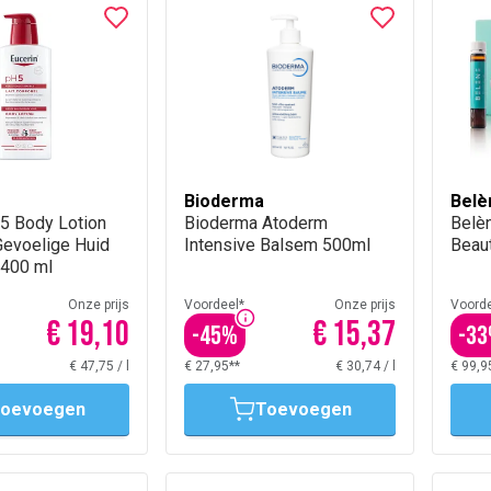
Bioderma
Belè
5 Body Lotion
Bioderma Atoderm
Belè
Gevoelige Huid
Intensive Balsem 500ml
Beau
met pomp 400 ml
Onze prijs
Voordeel*
Onze prijs
Voorde
€ 19,10
€ 15,37
-
45
%
-
33
€ 47,75
/
l
€ 27,95**
€ 30,74
/
l
€ 99,9
oevoegen
Toevoegen