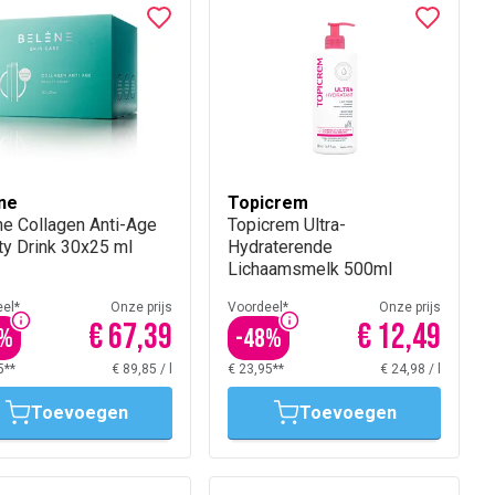
ne
Topicrem
ne Collagen Anti-Age
Topicrem Ultra-
ty Drink 30x25 ml
Hydraterende
Lichaamsmelk 500ml
el*
Onze prijs
Voordeel*
Onze prijs
€ 67,39
€ 12,49
%
-
48
%
5**
€ 89,85
/
l
€ 23,95**
€ 24,98
/
l
Toevoegen
Toevoegen