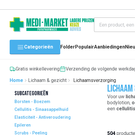
Categorieën
Folder
Populair
Aanbiedingen
Nie
Gratis winkellevering
Verzending de volgende werkda
Home
Lichaam & gezicht
Lichaamsverzorging
Lichaam 
Subcategorieën
Voor uw
lic
Borsten - Boezem
bodylotion,
o
een
cellulit
Cellulitis - Sinaasappelhuid
een platte bu
Elasticiteit - Antiveroudering
huid, lichaa
Epileren
Scrubs - Peeling
504
product