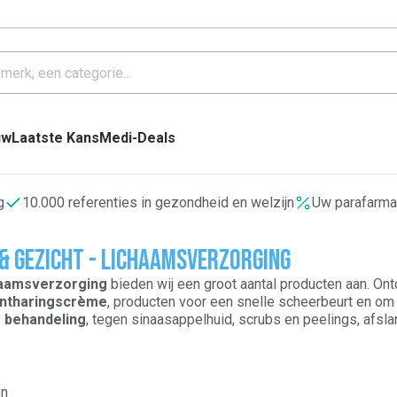
uw
Laatste Kans
Medi-Deals
g
10.000 referenties in gezondheid en welzijn
Uw parafarma
& gezicht - Lichaamsverzorging
haamsverzorging
bieden wij een groot aantal producten aan. On
ntharingscrème
, producten voor een snelle scheerbeurt en om
is behandeling
, tegen sinaasappelhuid, scrubs en peelings, afs
ik, voor
massage
, een betere
hydratatie en voeding
, een betere
m, borsten en boezem.
en