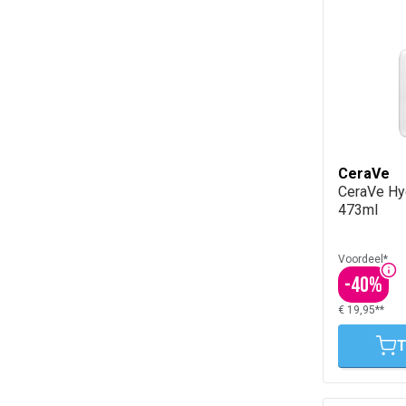
CeraVe
CeraVe Hy
473ml
Voordeel*
-
40
%
€ 19,95**
T