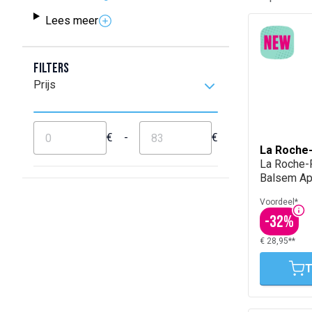
Lees meer
Filters
Prijs
€
-
€
La Roche
La Roche-
Balsem A
Voordeel*
-
32
%
€ 28,95**
T