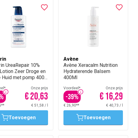
rin
Avène
rin UreaRepair 10%
Avène Xeracalm Nutrition
Lotion Zeer Droge en
Hydraterende Balsem
Huid met pomp 400
400Ml
el*
Onze prijs
Voordeel*
Onze prijs
€ 20,63
€ 16,29
%
-
39
%
5**
€ 51,58
/
l
€ 26,90**
€ 40,73
/
l
Toevoegen
Toevoegen