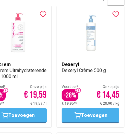
crem
Dexeryl
crem Ultrahydraterende
Dexeryl Crème 500 g
 1000 ml
el*
Onze prijs
Voordeel*
Onze prijs
€ 19,59
€ 14,45
%
-
28
%
5**
€ 19,59
/
l
€ 19,95**
€ 28,90
/
kg
Toevoegen
Toevoegen