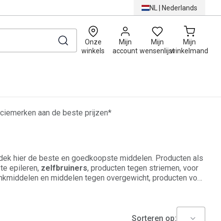
NL
|
Nederlands
0
Onze
Mijn
Mijn
Mijn
winkels
account
wensenlijst
winkelmand
ciemerken aan de beste prijzen*
tdek hier de beste en goedkoopste middelen. Producten als
 te
epileren
,
zelfbruiners
, producten tegen striemen, voor
lankmiddelen en middelen tegen overgewicht, producten voor
 elasticiteit en voor een beschermende verzorging van uw
Sorteren op: