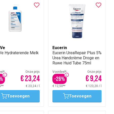
aVe
Eucerin
Ve Hydraterende Melk
Eucerin UreaRepair Plus 5%
Urea Handcrème Droge en
Ruwe Huid Tube 75ml
el*
Onze prijs
Voordeel*
Onze prijs
€ 23,24
€ 9,24
%
-
26
%
5**
€ 23,24
/
l
€ 12,50**
€ 123,20
/
l
Toevoegen
Toevoegen