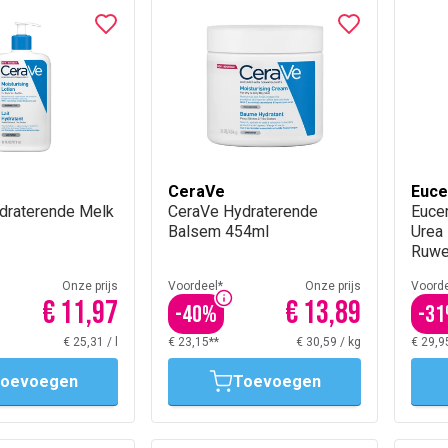
CeraVe
Euce
draterende Melk
CeraVe Hydraterende
Euce
Balsem 454ml
Urea 
Ruwe 
ml
Onze prijs
Voordeel*
Onze prijs
Voorde
€ 11,97
€ 13,89
-
40
%
-
31
€ 25,31
/
l
€ 23,15**
€ 30,59
/
kg
€ 29,9
oevoegen
Toevoegen