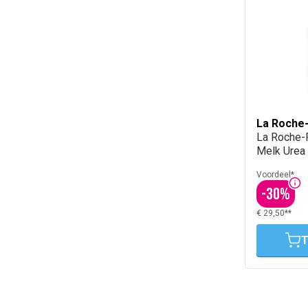
La Roche
La Roche-
Melk Urea
Voordeel*
-
30
%
€ 29,50**
T