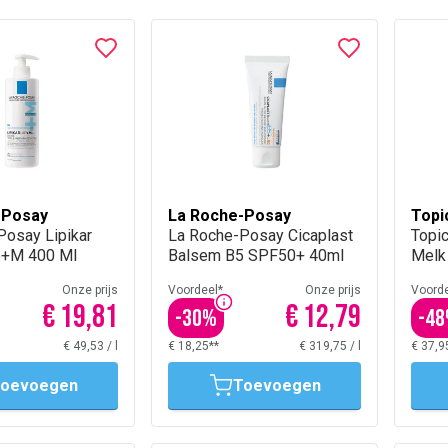
-Posay
La Roche-Posay
Topi
Posay Lipikar
La Roche-Posay Cicaplast
Topi
p+M 400 Ml
Balsem B5 SPF50+ 40ml
Melk
Onze prijs
Voordeel*
Onze prijs
Voorde
€ 19,81
€ 12,79
-
30
%
-
48
€ 49,53
/
l
€ 18,25**
€ 319,75
/
l
€ 37,9
oevoegen
Toevoegen