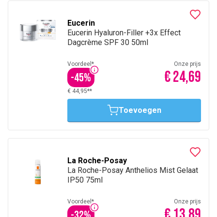
Eucerin
Eucerin Hyaluron-Filler +3x Effect
Dagcrème SPF 30 50ml
Voordeel*
Onze prijs
€ 24,69
-
45
%
€ 44,95**
Toevoegen
La Roche-Posay
La Roche-Posay Anthelios Mist Gelaat
IP50 75ml
Voordeel*
Onze prijs
€ 13,89
-
32
%