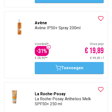
Avène
Avène IP50+ Spray 200ml
Voordeel*
Onze prijs
€ 19,89
-
31
%
€ 28,90**
€ 99,45
/
l
Toevoegen
La Roche-Posay
La Roche-Posay Anthelios Melk
SPF50+ 250 ml