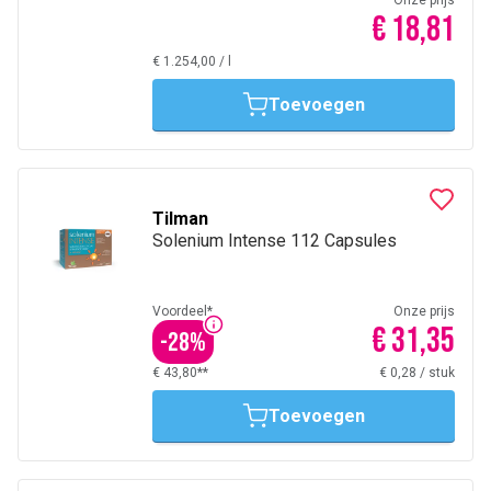
Onze prijs
€ 18,81
€ 1.254,00
/
l
Toevoegen
Tilman
Solenium Intense 112 Capsules
Voordeel*
Onze prijs
€ 31,35
-
28
%
€ 43,80**
€ 0,28
/
stuk
Toevoegen