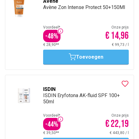
Avène
Avène Zon Intense Protect 50+150Ml
Voordeel*
Onze prijs
€ 14,96
-
48
%
€ 28,90**
€ 99,73
/
l
Toevoegen
ISDIN
ISDIN Eryfotona AK-fluid SPF 100+
50ml
Voordeel*
Onze prijs
€ 22,19
-
44
%
€ 39,50**
€ 443,80
/
l