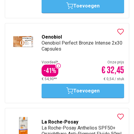
Toevoegen
Oenobiol
Oenobiol Perfect Bronze Intense 2x30
Capsules
Voordeel*
Onze prijs
€ 32,45
-
41
%
€ 54,90**
€ 0,54
/
stuk
Toevoegen
La Roche-Posay
La Roche-Posay Anthelios SPF50+
Onzichtbare Anti-Pigment Fluïde 50ml