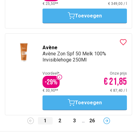
€ 25,50**
€ 349,00
/
l
Toevoegen
Avène
Avène Zon Spf 50 Melk 100%
Invisiblehoge 250Ml
Voordeel*
Onze prijs
€ 21,85
-
29
%
€ 30,90**
€ 87,40
/
l
Toevoegen
1
2
3
...
26