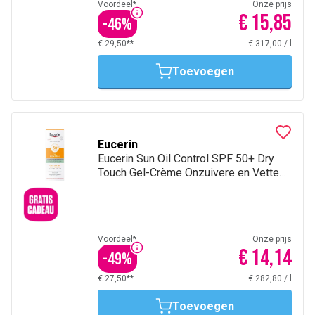
Voordeel*
Onze prijs
€ 15,85
-
46
%
€ 29,50**
€ 317,00
/
l
Toevoegen
Eucerin
Eucerin Sun Oil Control SPF 50+ Dry
Touch Gel-Crème Onzuivere en Vette
Huid met pomp 50ml
Voordeel*
Onze prijs
€ 14,14
-
49
%
€ 27,50**
€ 282,80
/
l
Toevoegen