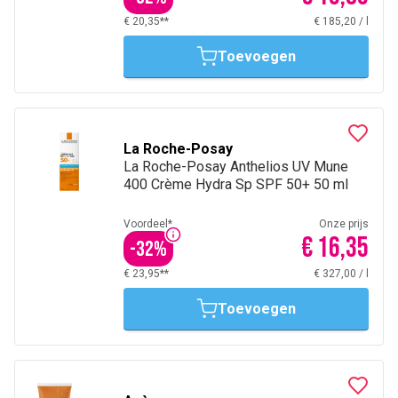
€ 20,35**
€ 185,20
/
l
Toevoegen
La Roche-Posay
La Roche-Posay Anthelios UV Mune
400 Crème Hydra Sp SPF 50+ 50 ml
Voordeel*
Onze prijs
€ 16,35
-
32
%
€ 23,95**
€ 327,00
/
l
Toevoegen