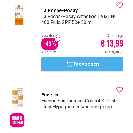
voor
zonneallergie
.
La Roche-Posay
La Roche-Posay Anthelios UVMUNE
400 Fluid SPF 50+ 50 ml
Voordeel*
Onze prijs
€ 13,99
-
43
%
€ 24,70**
€ 279,80
/
l
Toevoegen
Eucerin
Eucerin Sun Pigment Control SPF 50+
Fluid Hyperpigmentatie met pomp
50ml