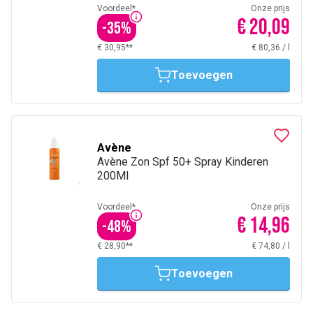
Voordeel*
Onze prijs
€ 20,09
-
35
%
€ 30,95**
€ 80,36
/
l
Toevoegen
Avène
Avène Zon Spf 50+ Spray Kinderen
200Ml
Voordeel*
Onze prijs
€ 14,96
-
48
%
€ 28,90**
€ 74,80
/
l
Toevoegen