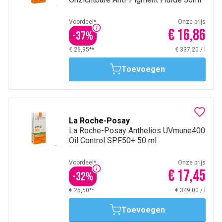
Voordeel*
Onze prijs
€ 16,86
-
37
%
€ 26,95**
€ 337,20
/
l
Toevoegen
La Roche-Posay
La Roche-Posay Anthelios UVmune400
Oil Control SPF50+ 50 ml
Voordeel*
Onze prijs
€ 17,45
-
32
%
€ 25,50**
€ 349,00
/
l
Toevoegen