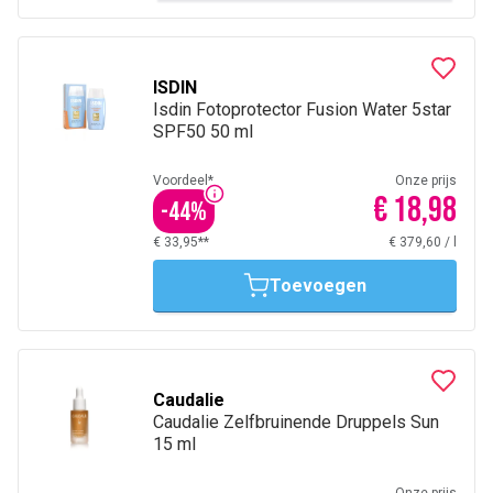
ISDIN
Isdin Fotoprotector Fusion Water 5star
SPF50 50 ml
Voordeel*
Onze prijs
€ 18,98
-
44
%
€ 33,95**
€ 379,60
/
l
Toevoegen
Caudalie
Caudalie Zelfbruinende Druppels Sun
15 ml