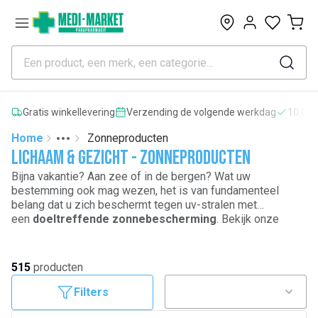
0
Gratis winkellevering
Verzending de volgende werkdag
10.000
Home
Zonneproducten
Toggle menu
More
Lichaam & gezicht - Zonneproducten
Bijna vakantie? Aan zee of in de bergen? Wat uw
bestemming ook mag wezen, het is van fundamenteel
belang dat u zich beschermt tegen uv-stralen met
een
doeltreffende zonnebescherming
. Bekijk onze
selectie van
zonnecrèmes
om uw huid te beschermen,
maar ook
bruinende voedingssupplementen
,
aftersun
,
zonnecrèmes voor het gezicht
,
zonnecrèmes voor
515
producten
baby en kind
,
zonnebescherming voor uw haar
,
zonnebescherming voor uw lippen
,
producten voor
Filters
een langere bruine teint
,
crèmes voor zonnebrand
en