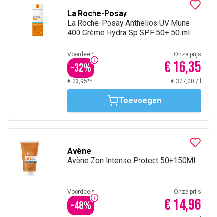
La Roche-Posay
La Roche-Posay Anthelios UV Mune
400 Crème Hydra Sp SPF 50+ 50 ml
Voordeel*
Onze prijs
€ 16,35
-
32
%
€ 23,95**
€ 327,00
/
l
Toevoegen
Avène
Avène Zon Intense Protect 50+150Ml
Voordeel*
Onze prijs
€ 14,96
-
48
%