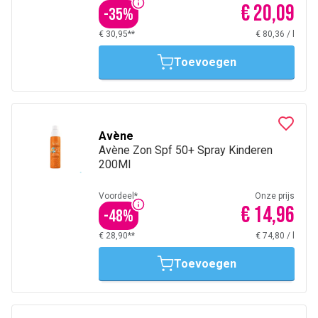
€ 20,09
-
35
%
€ 30,95**
€ 80,36
/
l
Toevoegen
Avène
Avène Zon Spf 50+ Spray Kinderen
200Ml
Voordeel*
Onze prijs
€ 14,96
-
48
%
€ 28,90**
€ 74,80
/
l
Toevoegen