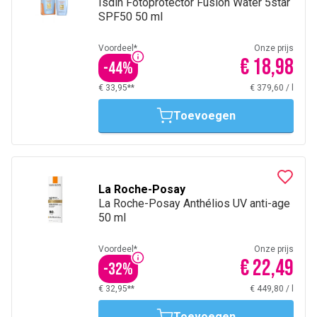
Isdin Fotoprotector Fusion Water 5star
SPF50 50 ml
Voordeel*
Onze prijs
€ 18,98
-
44
%
€ 33,95**
€ 379,60
/
l
Toevoegen
La Roche-Posay
La Roche-Posay Anthélios UV anti-age
50 ml
Voordeel*
Onze prijs
€ 22,49
-
32
%
€ 32,95**
€ 449,80
/
l
Toevoegen