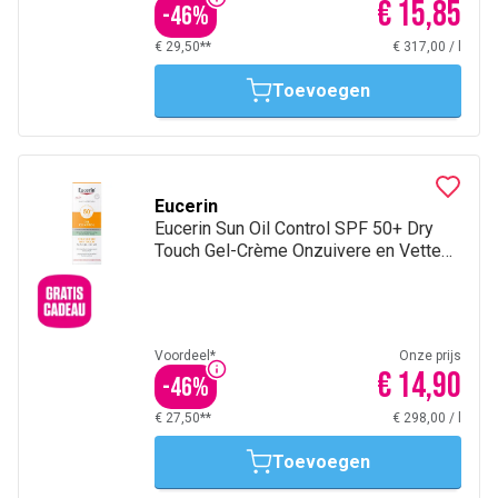
€ 15,85
-
46
%
€ 29,50**
€ 317,00
/
l
Toevoegen
Eucerin
Eucerin Sun Oil Control SPF 50+ Dry
Touch Gel-Crème Onzuivere en Vette
Huid met pomp 50ml
Voordeel*
Onze prijs
€ 14,90
-
46
%
€ 27,50**
€ 298,00
/
l
Toevoegen