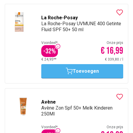
La Roche-Posay
La Roche-Posay UVMUNE 400 Getinte
Fluid SPF 50+ 50 ml
Voordeel*
Onze prijs
€ 16,99
-
32
%
€ 24,95**
€ 339,80
/
l
Toevoegen
Avène
Avène Zon Spf 50+ Melk Kinderen
250Ml
Voordeel*
Onze prijs