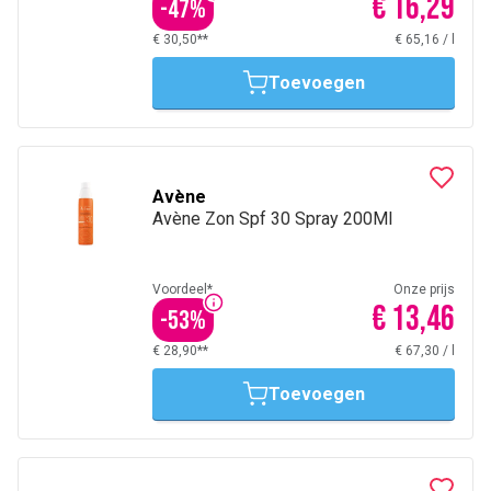
€ 16,29
-
47
%
€ 30,50**
€ 65,16
/
l
Toevoegen
Avène
Avène Zon Spf 30 Spray 200Ml
Voordeel*
Onze prijs
€ 13,46
-
53
%
€ 28,90**
€ 67,30
/
l
Toevoegen