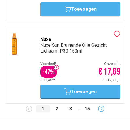
Toevoegen
Nuxe
Nuxe Sun Bruinende Olie Gezicht
Lichaam IP30 150ml
Voordeel*
Onze prijs
€ 17,69
-
47
%
€ 33,45**
€ 117,93
/
l
Toevoegen
1
2
3
...
15