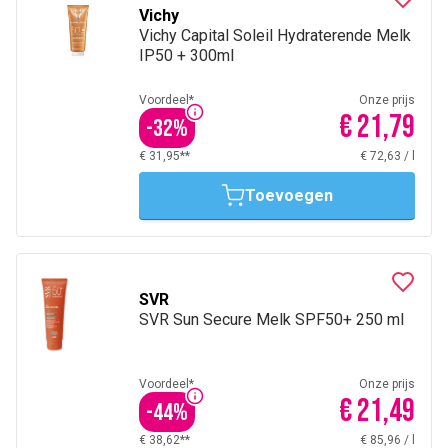
Vichy
Vichy Capital Soleil Hydraterende Melk
IP50 + 300ml
Voordeel*
Onze prijs
€ 21,79
-
32
%
€ 31,95**
€ 72,63
/
l
Toevoegen
SVR
SVR Sun Secure Melk SPF50+ 250 ml
Voordeel*
Onze prijs
€ 21,49
-
44
%
€ 38,62**
€ 85,96
/
l