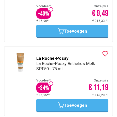
Voordeel*
Onze prijs
€ 9,49
-
40
%
€ 15,90**
€ 316,33
/
l
Toevoegen
La Roche-Posay
La Roche-Posay Anthelios Melk
SPF50+ 75 ml
Voordeel*
Onze prijs
€ 11,19
-
34
%
€ 16,95**
€ 149,20
/
l
Toevoegen