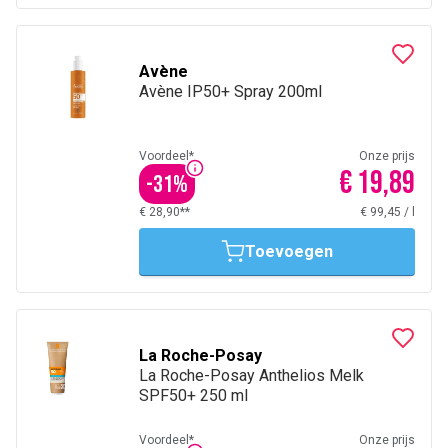
Avène
Avène IP50+ Spray 200ml
Voordeel*
Onze prijs
€ 19,89
-
31
%
€ 28,90**
€ 99,45
/
l
Toevoegen
La Roche-Posay
La Roche-Posay Anthelios Melk
SPF50+ 250 ml
Voordeel*
Onze prijs