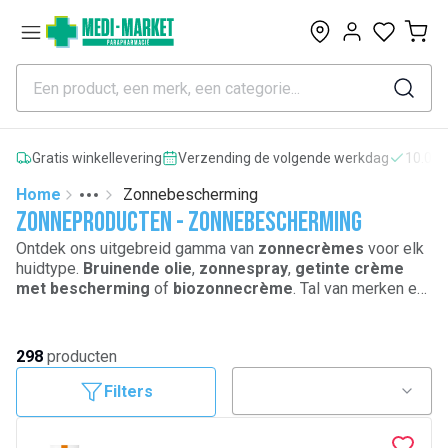
0
Gratis winkellevering
Verzending de volgende werkdag
10.000
Home
Zonnebescherming
Toggle menu
More
Zonneproducten - Zonnebescherming
Ontdek ons uitgebreid gamma van
zonnecrèmes
voor elk
huidtype.
Bruinende olie
,
zonnespray
,
getinte crème
met bescherming
of
biozonnecrème
. Tal van merken en
gamma’s als
Anthelios van La Roche Posay
,
zonnecrèmes van
Avène
,
Vichy
,
Isdin
,
Nuxe
,
Caudalie
,
SVR, Bioderma
en vele andere. Koop uw
zonneproducten
298
producten
online aan de beste prijzen.
Filters