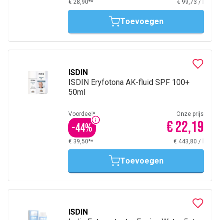
€ 28,90**
€ 99,73
/
l
Toevoegen
ISDIN
ISDIN Eryfotona AK-fluid SPF 100+
50ml
Voordeel*
Onze prijs
€ 22,19
-
44
%
€ 39,50**
€ 443,80
/
l
Toevoegen
ISDIN