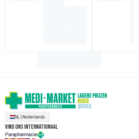
HEVIS-licht. Het zonnebrandmiddel ondersteunt ook het
eigen DNA-herstelmechanisme van de huid.
Samenstelling
Aqua, C12-15 Alkyl Benzoate, Alcohol Denat., Butyl
Methoxydibenzoylmethane, Ethylhexyl Triazone, Butylene
Glycol Dicaprylate/Dicaprate, Bis-Ethylhexyloxyphenol
Methoxyphenyl Triazine, Dibutyl Adipate, Glyceryl Stearate
Citrate, Silica, Phenylbenzimidazole Sulfonic Acid,
Diethylamino Hydroxybenzoyl Hexyl Benzoate, Tapioca
Starch, Silica Dimethyl Silylate, Cetearyl Alcohol, Behenyl
Alcohol, Isobutylamido Thiazolyl Resorcinol (Thiamidol®),
Glycyrrhiza Inflata Root Extract, Glycyrrhetinic Acid,
Tocopheryl Acetate, Glycerin, Copernicia Cerifera Cera,
Xanthan Gum, Carrageenan, Hydroxypropyl Methylcellulose,
Sodium Hydroxide, Trisodium EDTA, Hydroxyacetophenone,
Phenoxyethanol, Ethylhexylglycerin, Parfum
NL
|
Nederlands
Vind ons internationaal
Parapharmacie