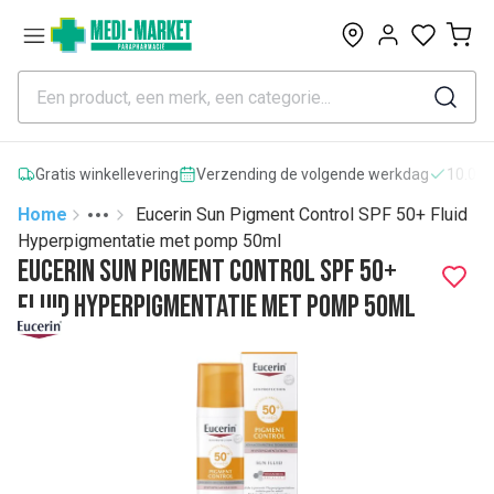
0
Gratis winkellevering
Verzending de volgende werkdag
10.000
Home
Eucerin Sun Pigment Control SPF 50+ Fluid
Toggle menu
More
Hyperpigmentatie met pomp 50ml
Eucerin Sun Pigment Control SPF 50+
Fluid Hyperpigmentatie met pomp 50ml