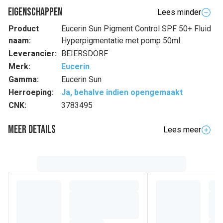
Eigenschappen
Lees minder
Product
Eucerin Sun Pigment Control SPF 50+ Fluid
naam:
Hyperpigmentatie met pomp 50ml
Leverancier:
BEIERSDORF
Merk:
Eucerin
Gamma:
Eucerin Sun
Herroeping:
Ja, behalve indien opengemaakt
CNK:
3783495
Meer details
Lees meer
Volledige beschrijving
Eucerin Sun Fluid Pigment Control SPF 50+
Een superieure gezichtszonnecrème, voor alle huidtypes,
die hyperpigmentatie door de zon voorkomt. Vermindert
pigmentvlekken doeltreffend en voorkomt dat ze
terugkeren.
De Advanced Spectral Technology van Eucerin biedt een
hoge beschermingsfactor tegen UVA/UVB-stralen en