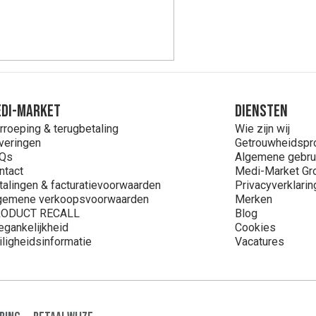
DI-MARKET
Diensten
rroeping & terugbetaling
Wie zijn wij
veringen
Getrouwheidsp
Qs
Algemene gebru
ntact
Medi-Market Gr
talingen & facturatievoorwaarden
Privacyverklarin
gemene verkoopsvoorwaarden
Merken
ODUCT RECALL
Blog
egankelijkheid
Cookies
iligheidsinformatie
Vacatures