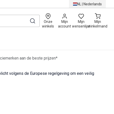
NL
|
Nederlands
0
Onze
Mijn
Mijn
Mijn
winkels
account
wensenlijst
winkelmand
ciemerken aan de beste prijzen*
icht volgens de Europese regelgeving om een veilig