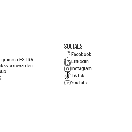
Socials
Facebook
rogramma EXTRA
LinkedIn
iksvoorwaarden
Instagram
oup
TikTok
g
YouTube