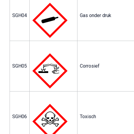
SGH04
Gas onder druk
SGH05
Corrosief
SGH06
Toxisch