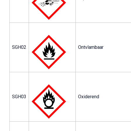
SGH02
Ontvlambaar
SGH03
Oxiderend