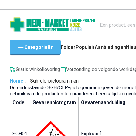
Categorieën
Folder
Populair
Aanbiedingen
Nie
Gratis winkellevering
Verzending de volgende werkda
Home
Sgh-clp-pictogrammen
De onderstaande SGH/CLP-pictogrammen geven de mogelijke
gebruik van de producten te garanderen. Lees altijd zorgvul
Code
Gevarenpictogram
Gevarenaanduiding
SGH01
Explosief