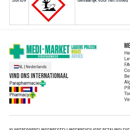
SGH09
Gevaarlijk voor het milieu
ME
He
Le
FA
NL
|
Nederlands
Co
Vind ons internationaal
Be
Al
Parapharmacie
PR
To
Pharmacy
Ve