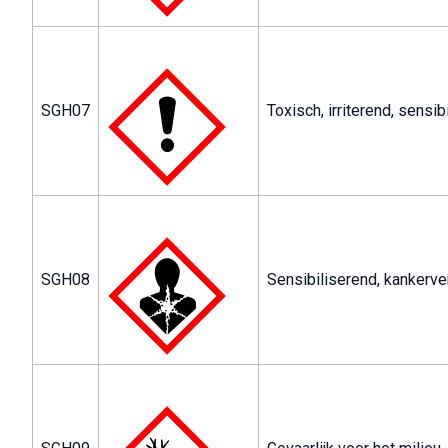
SGH07
Toxisch, irriterend, sensib
SGH08
Sensibiliserend, kankerv