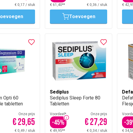
€ 0,17
/
stuk
€ 61,40**
€ 0,36
/
stuk
€ 42,9
oevoegen
Toevoegen
Sediplus
Defa
 Opti 60
Sediplus Sleep Forte 80
Defat
e tabletten
Tabletten
Flesj
Onze prijs
Voordeel*
Onze prijs
Voorde
€ 29,65
€ 27,29
-
45
%
-
39
€ 0,49
/
stuk
€ 49,95**
€ 0,34
/
stuk
€ 34,5