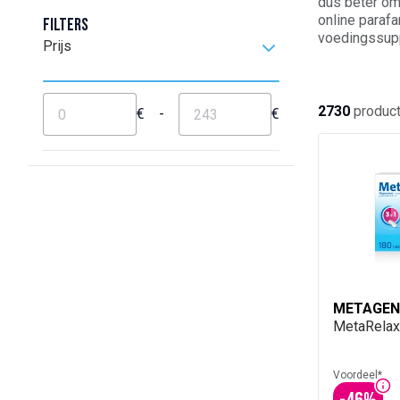
dus beter om
online paraf
Filters
voedingssup
Prijs
2730
produc
€
-
€
METAGEN
MetaRelax
Voordeel*