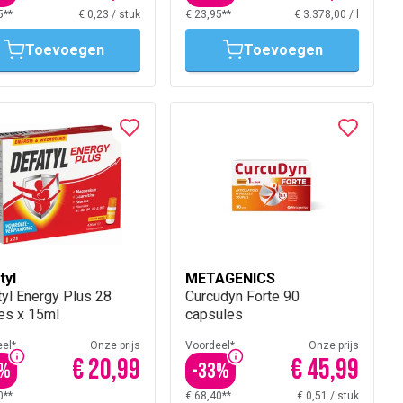
5**
€ 0,23
/
stuk
€ 23,95**
€ 3.378,00
/
l
Toevoegen
Toevoegen
tyl
METAGENICS
yl Energy Plus 28
Curcudyn Forte 90
es x 15ml
capsules
el*
Onze prijs
Voordeel*
Onze prijs
€ 20,99
€ 45,99
%
-
33
%
0**
€ 68,40**
€ 0,51
/
stuk