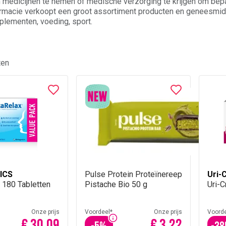
 medicijnen te nemen of medische verzorging te krijgen om bepa
armacie verkoopt een groot assortiment producten en geneesmi
plementen
,
voeding
,
sport
.
ten
ICS
Pulse Protein Proteïnereep
Uri-
 180 Tabletten
Pistache Bio 50 g
Uri-C
Onze prijs
Voordeel*
Onze prijs
Voorde
€ 30,09
€ 3,22