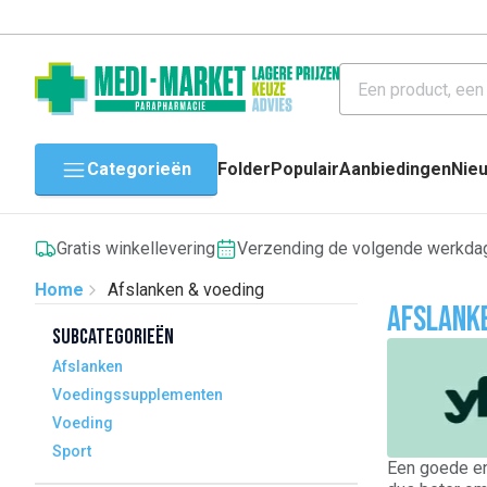
Categorieën
Folder
Populair
Aanbiedingen
Nie
Gratis winkellevering
Verzending de volgende werkda
Home
Afslanken & voeding
Afslanke
Subcategorieën
Afslanken
Voedingssupplementen
Voeding
Sport
Een goede en