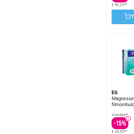
€ 40,22**
T
EG
Magnesium
filmomhuld
Voordeel*
-
15
%
€ 34,95**