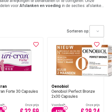
alde afwijkingen te behandelen of te corrigeren. Onze
ddelen voor
Afslanken en voeding
in de secties: afslanken,
Sorteren op:
Cran
Oenobiol
ran Forte 30 Capsules
Oenobiol Perfect Bronze
2x30 Capsules
el*
Onze prijs
Voordeel*
Onze prijs
€ 32,69
€ 29,24