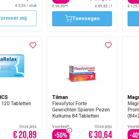
€ 0,56
/
stuk
€ 99,95**
€ 89,85
/
l
€ 129,
formeer mij
Toevoegen
ICS
Tilman
Mag
 120 Tabletten
Flexofytol Forte
Magn
Gewrichten Spieren Pezen
Prom
Kurkuma 84 Tabletten
(84+2
Onze prijs
Voordeel*
Onze prijs
Voorde
€ 20,89
€ 30,64
-
50
%
-
40