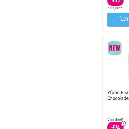
-
46
%
€ 55,60**
T
Yfood Rea
Chocolade
Voordeel*
-
5
%