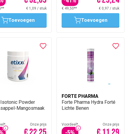
%
-
41
%
5**
€ 1,09
/
stuk
€ 49,50**
€ 0,97
/
stuk
Toevoegen
Toevoegen
FORTE PHARMA
 Isotonic Powder
Forte Pharma Hydra Forté
asappel-Mangosmaak
Lichte Benen
el*
Onze prijs
Voordeel*
Onze prijs
€ 22,25
€ 11,29
%
-
5
%