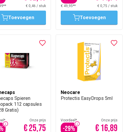
99**
€ 0,46
/
stuk
€ 49,95**
€ 0,75
/
stuk
Toevoegen
Toevoegen
necaps
Neocare
ecaps Spieren
Protectis EasyDrops 5ml
opack 112 capsules
8 Gratis)
el*
Onze prijs
Voordeel*
Onze prijs
€ 25,75
€ 16,89
%
-
29
%