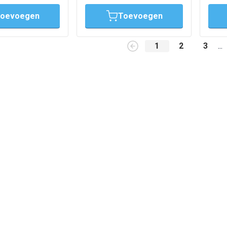
oevoegen
Toevoegen
1
2
3
...