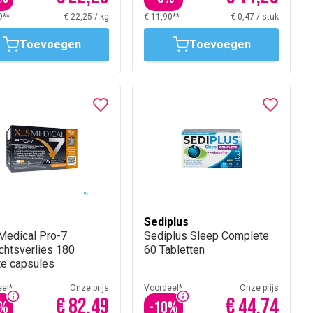
9**
€ 22,25
/
kg
€ 11,90**
€ 0,47
/
stuk
Toevoegen
Toevoegen
Sediplus
Medical Pro-7
Sediplus Sleep Complete
chtsverlies 180
60 Tabletten
te capsules
el*
Onze prijs
Voordeel*
Onze prijs
€ 82,49
€ 44,74
%
-
10
%