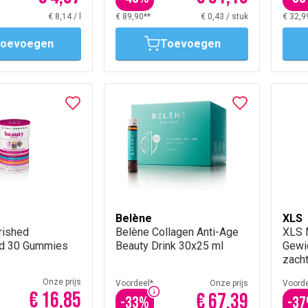
€ 8,14
/
l
€ 89,90**
€ 0,43
/
stuk
€ 32,9
oevoegen
Toevoegen
Belène
XLS
rished
Belène Collagen Anti-Age
XLS 
d 30 Gummies
Beauty Drink 30x25 ml
Gewi
zach
Onze prijs
Voordeel*
Onze prijs
Voorde
€ 16,85
€ 67,39
-
33
%
-
37