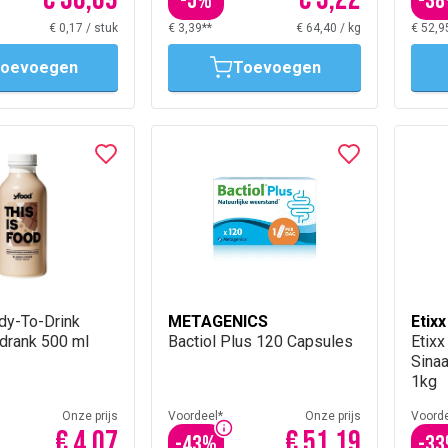
-
5
%
-
38
€ 0,17
/
stuk
€ 3,39**
€ 64,40
/
kg
€ 52,9
oevoegen
Toevoegen
dy-To-Drink
METAGENICS
Etixx
drank 500 ml
Bactiol Plus 120 Capsules
Etixx
Sina
1kg
Onze prijs
Voordeel*
Onze prijs
Voorde
€ 4,07
€ 51,19
-
43
%
-
33