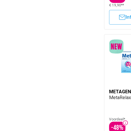
€ 19,90**
In
METAGEN
MetaRelax
Voordeel*
-
48
%