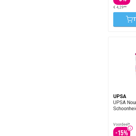
€ 4,29**
T
UPSA
UPSA Nou
Schoonhei
Voordeel*
-
15
%