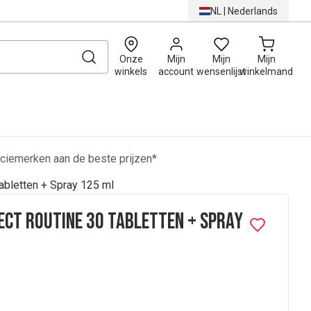
NL
|
Nederlands
0
Onze
Mijn
Mijn
Mijn
winkels
account
wensenlijst
winkelmand
ciemerken aan de beste prijzen*
abletten + Spray 125 ml
ect Routine 30 Tabletten + Spray