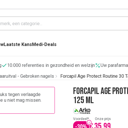
uw
Laatste Kans
Medi-Deals
g
10.000 referenties in gezondheid en welzijn
Uw parafarma
aaruitval - Gebroken nagels
Forcapil Age Protect Routine 30 T
Forcapil Age Prot
stuks tegen verlaagde
125 ml
die u niet mag missen.
Voordeel*
Onze prijs
€ 35,99
-
30
%