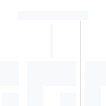
naat – Rijstmeel – Vitamine B5 – Antiklontermiddel: mono- en d
mine B6 – Kopergluconaat – Vitamine B8 – Vitamine B9.
GLYCOL, CALCIUM PANTHOTHENATE, PYRIDOXINE HCL, BIOTI
BILOBA LEAF EXTRACT, PROPYLENE GLYCOL, POLYGLYCERYL-3
 DIACETATE, CITRIC ACID, POTASSIUM SORBATE, PARFUM.