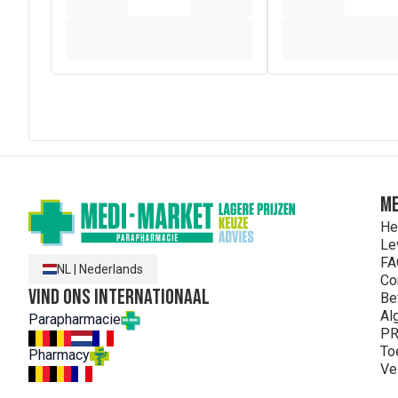
ME
He
Le
FA
NL
|
Nederlands
Co
Vind ons internationaal
Be
Al
Parapharmacie
PR
To
Pharmacy
Ve