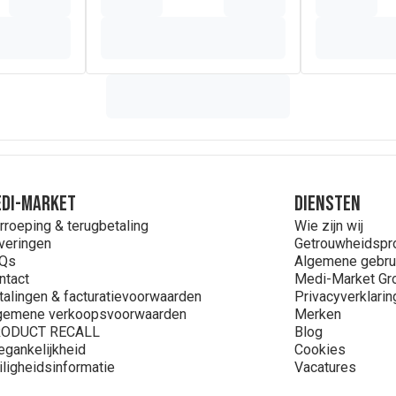
DI-MARKET
Diensten
rroeping & terugbetaling
Wie zijn wij
veringen
Getrouwheidsp
Qs
Algemene gebru
ntact
Medi-Market Gr
talingen & facturatievoorwaarden
Privacyverklarin
gemene verkoopsvoorwaarden
Merken
ODUCT RECALL
Blog
egankelijkheid
Cookies
iligheidsinformatie
Vacatures