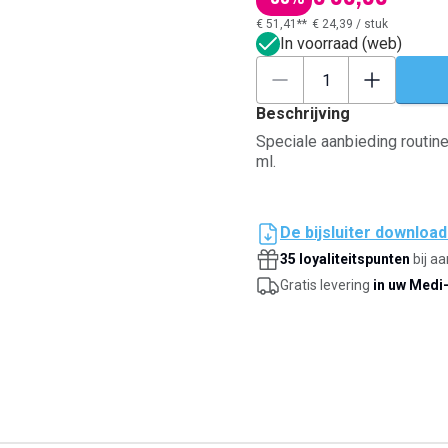
€ 51,41**
€ 24,39
/
stuk
In voorraad (web)
Beschrijving
Speciale aanbieding routin
ml.
De bijsluiter downloa
35 loyaliteitspunten
bij a
Gratis levering
in uw Medi