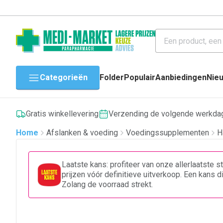
Categorieën
Folder
Populair
Aanbiedingen
Nie
Gratis winkellevering
Verzending de volgende werkda
Home
Afslanken & voeding
Voedingssupplementen
H
Laatste kans: profiteer van onze allerlaatste 
prijzen vóór definitieve uitverkoop. Een kans 
Zolang de voorraad strekt.