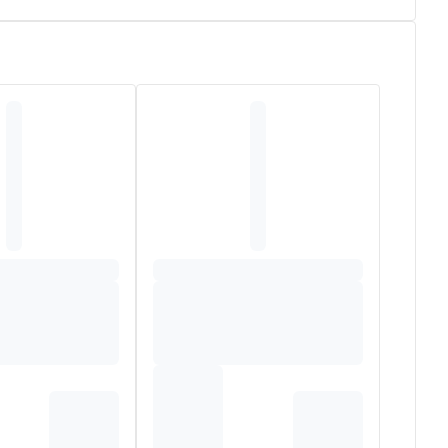
iglyceriden van vetzuren, magnesiumzouten van vetzuren
N, SODIUM HYALURONATE, ONONIS SPINOSA ROOT
 COCOATE, CAPRYLYL/CAPRYL GLUCOSIDE,