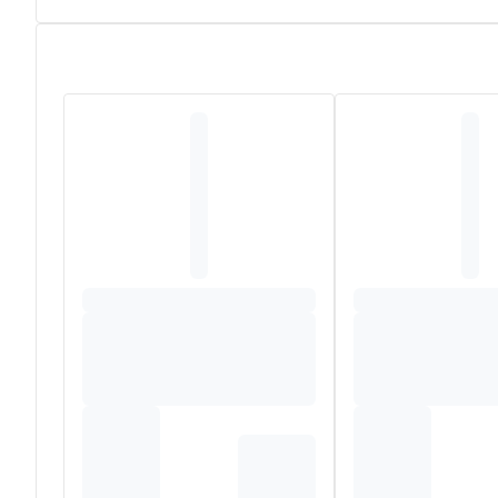
Samenstelling
*FORCAPIL® AGE PROTECT 3
L-Tyrosine – Catalase – Vulstof: cellulose – Zinkgluco
– Zwarte aalbessenextract (Vaccinium myrtillus) – Vita
*De FORCAPIL® AGE PROTECT SPRAY 125ML
AQUA, PENTYLENE GLYCOL, SODIUM PCA, BUTYLENE 
EXTRACT, AVENA STRIGOSA SEED EXTRACT, GINKGO 
POLYGLYCERYL-6 LAURATE, TETRASODIUM GLUTAMATE