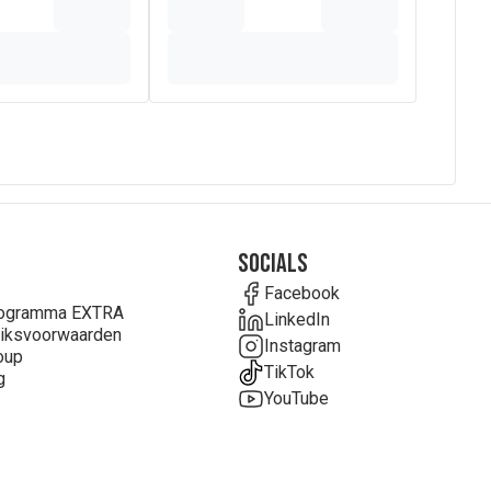
Socials
Facebook
rogramma EXTRA
LinkedIn
iksvoorwaarden
Instagram
oup
TikTok
g
YouTube