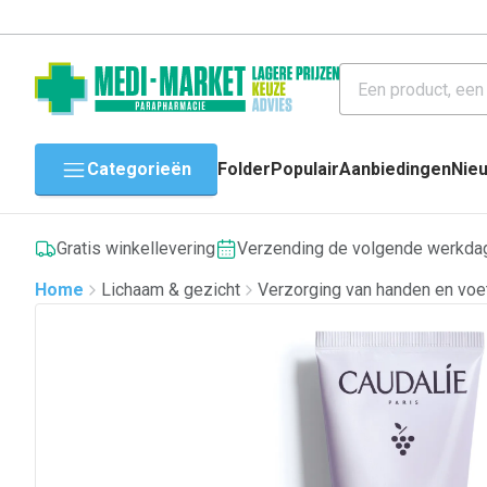
Categorieën
Folder
Populair
Aanbiedingen
Nie
Gratis winkellevering
Verzending de volgende werkda
Home
Lichaam & gezicht
Verzorging van handen en voe