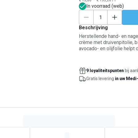
€ 15,80**
€ 133,20
/
l
In voorraad (web)
Beschrijving
Herstellende hand- en nag
crème met druivenpitolie, bi
avocado- en olijfolie helpt
invloeden zoals koude of w
zachter aan en nagels en na
laat geen vet aanvoelen na.
9 loyaliteitspunten
bij aan
Gratis levering
in uw Medi