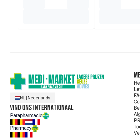
ME
He
Le
FA
NL
|
Nederlands
Co
Vind ons internationaal
Be
Al
Parapharmacie
PR
To
Pharmacy
Ve