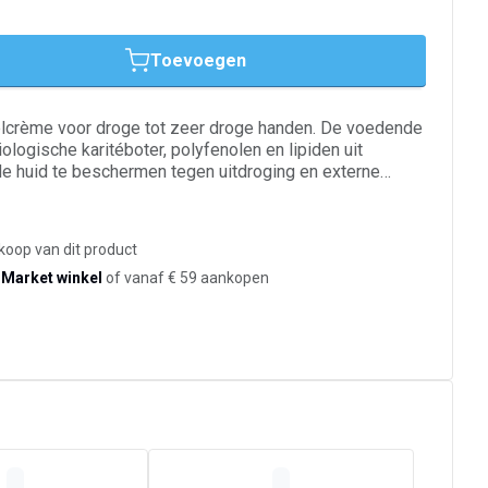
Toevoegen
elcrème voor droge tot zeer droge handen. De voedende
ologische karitéboter, polyfenolen en lipiden uit
 de huid te beschermen tegen uitdroging en externe
ind. Trekkerigheid wordt verzacht, de handen voelen
gelriemen worden versterkt. De textuur trekt snel in en
 Zo vaak aanbrengen als nodig.
koop van dit product
-Market winkel
of vanaf € 59 aankopen