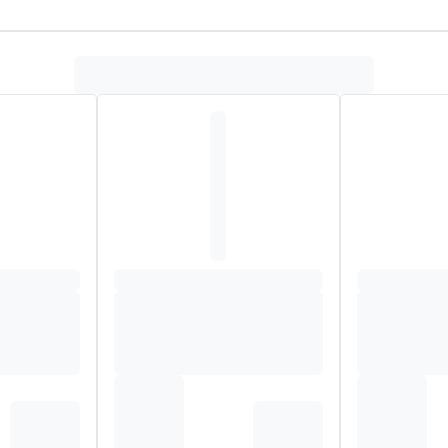
dt en herstelt droge handen zonder een vette film na te laten 
id is zachter en de nagels en nagelriemen steviger.
a (grape) seed oil, glyceryl stearate, butyrospermum parkii (shea)
tate, limonene, persea gratissima (avocado) oil, caprylyl glycol,
inalool, sodium hydroxide, carbomer, geraniol, sodium carboxymethy