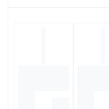
Volledige beschrijving
De Vinotherapist™ Herstellende Hand- en Nagelcrème voe
buitenaf. Het trekkerige gevoel wordt gekalmeerd, de hu
Samenstelling
aqua/water/eau, glycerin, cetearyl alcohol, vitis vinifer
cetearyl sulfate, coco-caprylate/caprate, tocopheryl ace
sorbate, phytosterols, olea europaea (olive) fruit oil, l
palmitate, parfum (fragrance), citral.(61/136)