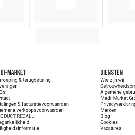
DI-MARKET
Diensten
rroeping & terugbetaling
Wie zijn wij
veringen
Getrouwheidsp
Qs
Algemene gebru
ntact
Medi-Market Gr
talingen & facturatievoorwaarden
Privacyverklarin
gemene verkoopsvoorwaarden
Merken
ODUCT RECALL
Blog
egankelijkheid
Cookies
iligheidsinformatie
Vacatures