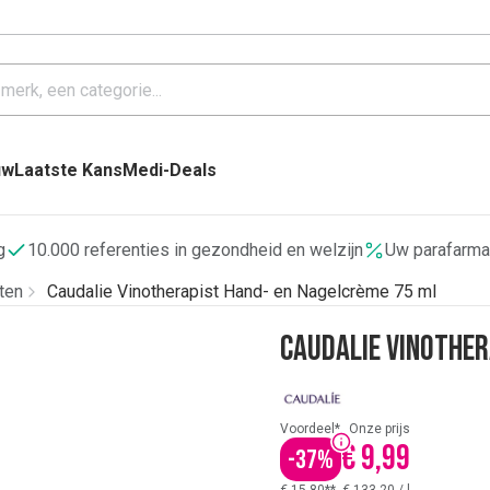
uw
Laatste Kans
Medi-Deals
g
10.000 referenties in gezondheid en welzijn
Uw parafarma
ten
Caudalie Vinotherapist Hand- en Nagelcrème 75 ml
Caudalie Vinother
Voordeel*
Onze prijs
€ 9,99
-
37
%