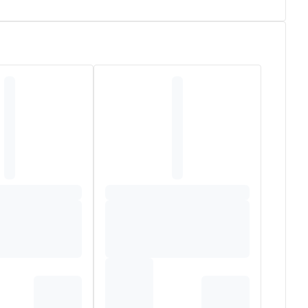
en beschermt ze tegen uitdroging en aanvallen van
 butter extract, palmitoyl grape seed extract, sodium
 acrylates/c1-3 alkyl acrylate crosspolymer, potassium
l beta-glucan, sorbitan oleate, tocopherol, ascorbyl