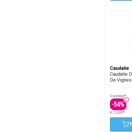
Caudalie
Caudalie 
De Vignes
Voordeel*
-
54
%
€ 12,00**
T