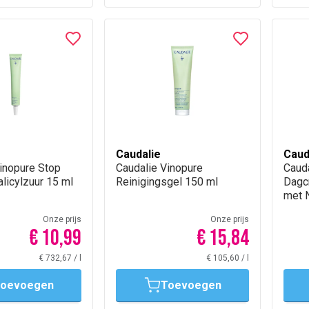
Caudalie
Caud
inopure Stop
Caudalie Vinopure
Cauda
alicylzuur 15 ml
Reinigingsgel 150 ml
Dagc
met 
Onze prijs
Onze prijs
€ 10,99
€ 15,84
€ 732,67
/
l
€ 105,60
/
l
oevoegen
Toevoegen