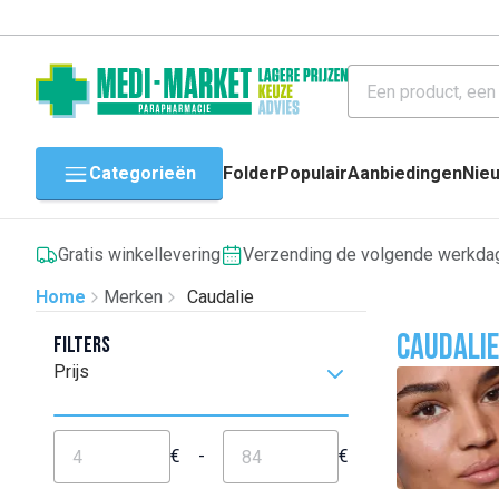
Categorieën
Folder
Populair
Aanbiedingen
Nie
Gratis winkellevering
Verzending de volgende werkda
Home
Merken
Caudalie
Caudalie
Filters
Prijs
€
-
€