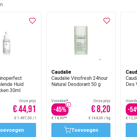
en
Caudalie
Caud
inoperfect
Caudalie Vinofresh 24hour
Caud
alende Huid
Natural Deodorant 50 g
Des 
kken 30ml
Onze prijs
Voordeel*
Onze prijs
Voorde
€ 44,91
€ 8,20
-
45
%
-
54
€ 1.497,00
/
l
€ 14,90**
€ 164,00
/
kg
€ 12,0
oevoegen
Toevoegen