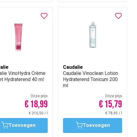
alie
Caudalie
alie VinoHydra Crème
Caudalie Vinoclean Lotion
et Hydraterend 40 ml
Hydraterend Tonicum 200
ml
Onze prijs
Onze prijs
€ 18,99
€ 15,79
€ 316,50
/
l
€ 78,95
/
l
Toevoegen
Toevoegen