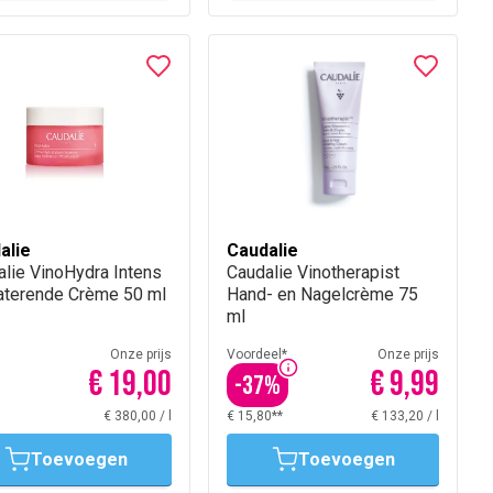
alie
Caudalie
lie VinoHydra Intens
Caudalie Vinotherapist
aterende Crème 50 ml
Hand- en Nagelcrème 75
ml
Onze prijs
Voordeel*
Onze prijs
€ 19,00
€ 9,99
-
37
%
€ 380,00
/
l
€ 15,80**
€ 133,20
/
l
Toevoegen
Toevoegen