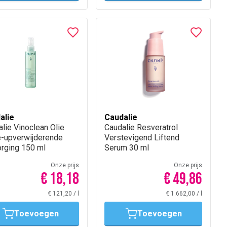
alie
Caudalie
lie Vinoclean Olie
Caudalie Resveratrol
-upverwijderende
Verstevigend Liftend
orging 150 ml
Serum 30 ml
Onze prijs
Onze prijs
€ 18,18
€ 49,86
€ 121,20
/
l
€ 1.662,00
/
l
Toevoegen
Toevoegen