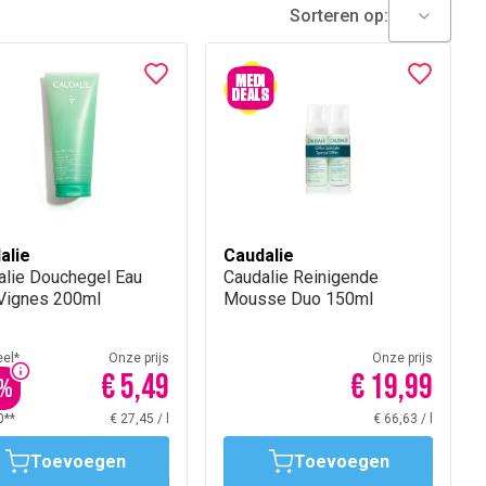
Sorteren op:
alie
Caudalie
alie Douchegel Eau
Caudalie Reinigende
Vignes 200ml
Mousse Duo 150ml
el*
Onze prijs
Onze prijs
€ 5,49
€ 19,99
%
0**
€ 27,45
/
l
€ 66,63
/
l
Toevoegen
Toevoegen