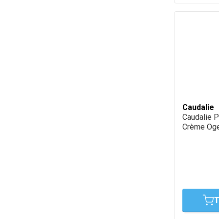
Caudalie
Caudalie P
Crème Og
T