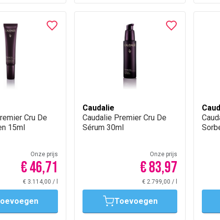
Caudalie
Caud
remier Cru De
Caudalie Premier Cru De
Caud
en 15ml
Sérum 30ml
Sorb
Onze prijs
Onze prijs
€ 46,71
€ 83,97
€ 3.114,00
/
l
€ 2.799,00
/
l
oevoegen
Toevoegen