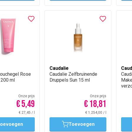
Caudalie
Caud
Douchegel Rose
Caudalie Zelfbruinende
Cauda
 200 ml
Druppels Sun 15 ml
Make
verz
Onze prijs
Onze prijs
€ 5,49
€ 18,81
€ 27,45
/
l
€ 1.254,00
/
l
oevoegen
Toevoegen