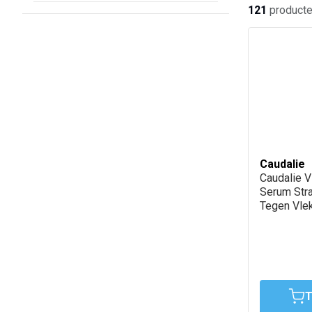
121
product
Caudalie
Caudalie V
Serum Str
Tegen Vle
T