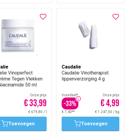
alie
Caudalie
lie Vinoperfect
Caudalie Vinotherapist
rème Tegen Vlekken
lippenverzorging 4 g
Niacinamide 50 ml
Onze prijs
Voordeel*
Onze prijs
€ 33,99
€ 4,99
-
33
%
€ 679,80
/
l
€ 7,40**
€ 1.247,50
/
kg
Toevoegen
Toevoegen