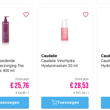
Caudalie
Caud
Voedende
Caudalie VinoHydra
Cauda
erzorging The
Hyaluronserum 30 ml
Hydr
s 400 ml
Onze prijs
Onze prijs
€ 25,76
€ 28,53
€ 64,40
/
l
€ 951,00
/
l
oevoegen
Toevoegen