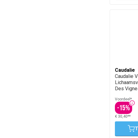
Caudalie
Caudalie 
Lichaamsv
Des Vigne
Voordeel*
-
15
%
€ 30,40**
T