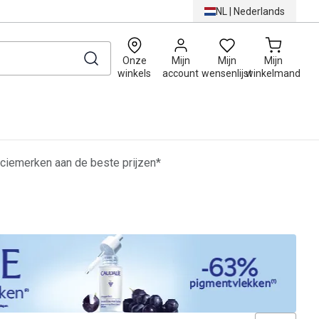
NL
|
Nederlands
0
Onze
Mijn
Mijn
Mijn
winkels
account
wensenlijst
winkelmand
ciemerken aan de beste prijzen*