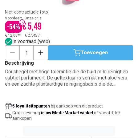
Niet-contractuele foto
Voordeel*
Onze prijs
€ 5,49
-
54
%
€ 12,00**
€ 27,45
/
l
In voorraad (web)
Toevoegen
Beschrijving
Douchegel met hoge tolerantie die de huid mild reinigt en
subtiel parfumeert. De geltextuur is verrijkt met aloë vera
en een zachte plantaardige reinigingsbasis die de
fysiologische pH van de huid respecteert. De geur
combineert bloemige roos met sprankelende rabarber en
omhullende witte muskus. Geschikt voor elk huidtype en
5 loyaliteitspunten
bij aankoop van dit product
voor gebruik onder de douche, ’s morgens of ’s avonds.
Gratis levering
in uw Medi-Market winkel
of vanaf € 59
Bevat 97% ingrediënten van natuurlijke oorsprong.
aankopen