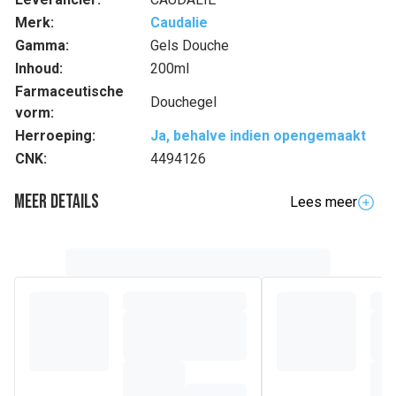
Merk:
Caudalie
Gamma:
Gels Douche
Inhoud:
200ml
Farmaceutische
Douchegel
vorm:
Herroeping:
Ja, behalve indien opengemaakt
CNK:
4494126
Meer details
Lees meer
Volledige beschrijving
Deze zeepvrije douchegel, verrijkt met aloë vera, is
geformuleerd op een zachte, plantaardige reinigingsbasis
die de fysiologische pH-waarde van de huid respecteert.
De frisse, plantaardige geur doet denken aan een
wijnstokroos in de vroege ochtend, vochtig van de dauw,
waarvan de geur zich vermengt met de pittige noten van
rabarber. Voor iedereen die de douche wil veranderen in
een moment van absolute ontspanning dankzij deze
delicaat geurende nectar douchegel.