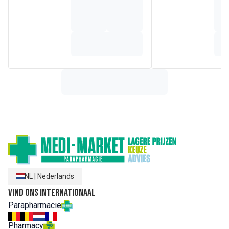
Samenstelling
aqua/water/eau, decyl glucoside, sodium cocoyl glutamate,
glycerin, sucrose cocoate, acrylates/c1-3 alkyl acrylate
crosspolymer, caprylyl glycol, potassium sorbate, citric
acid, limonene, linalool, hydroxycitronellal, citronellol, aloe
barbadensis leaf juice powder, parfum (fragrance).(171/9)
NL
|
Nederlands
Vind ons internationaal
Parapharmacie
Pharmacy