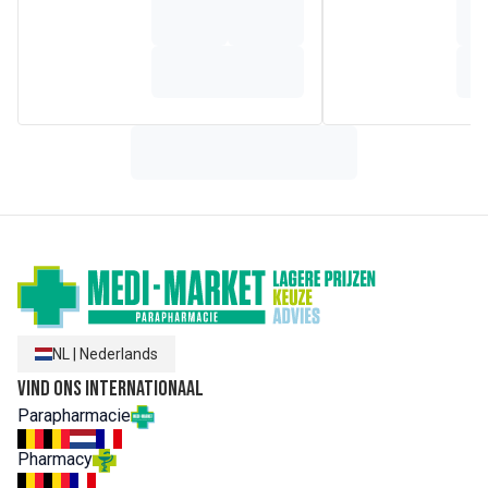
als onderdeel van een gezonde, gevarieerde voeding.
Bevat
DHA
, in overeenstemming met de regelgeving voor
opvolgmelk
Babymelk in poedervorm in
een doos van 800 g
in een
handige, hygiënische
verpakking
met een voorziene
ruimte om het
maatschepje op te bergen
.
Makkelijk in
gebruik
door het vierkante formaat.
Heb je vragen over je eigen voeding, of over de voeding
van je kindje? Onze voedingskundigen staan voor je klaar!
Telefoon
(gratis)
: 0800 16 685 - Whatsapp: +32 471 13 43
NL
|
Nederlands
00
Vind ons internationaal
Belangrijk:
Borstvoeding is de beste voeding voor baby's.
Parapharmacie
De eerste 6 maanden na de geboorte is
Nutrilon®
Satisfa+ 2
niet geschikt als vervanging van borstvoeding.
Pharmacy
Vraag een arts om advies.