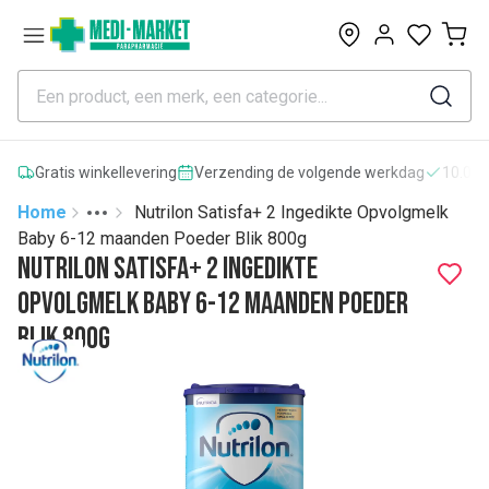
0
Gratis winkellevering
Verzending de volgende werkdag
10.000
Home
Nutrilon Satisfa+ 2 Ingedikte Opvolgmelk
Toggle menu
More
Baby 6-12 maanden Poeder Blik 800g
Nutrilon Satisfa+ 2 Ingedikte
Opvolgmelk Baby 6-12 maanden Poeder
Blik 800g