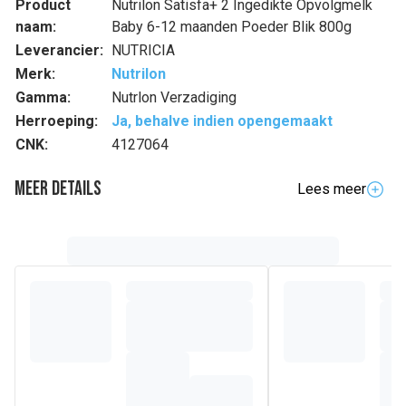
Product
Nutrilon Satisfa+ 2 Ingedikte Opvolgmelk
naam:
Baby 6-12 maanden Poeder Blik 800g
Leverancier:
NUTRICIA
Merk:
Nutrilon
Gamma:
Nutrlon Verzadiging
Herroeping:
Ja, behalve indien opengemaakt
CNK:
4127064
Meer details
Lees meer
Volledige beschrijving
Sinds 125 jaar ontwikkelen de teams van wetenschappers,
kinderartsen en voedingskundigen bij Nutricia de meest
geavanceerde Nutrilon®-formules en bieden je zo het
beste van onze expertise.
Poedermelk
Nutrilon® Satisfa+ 2
is een opvolgmelk, die
werd ingedikt met
zetmeel
.
Nutrilon® Satisfa+ 2
is ontwikkeld om te voorzien in de
voedingsbehoeften van
baby's vanaf
6 tot 12 maanden,