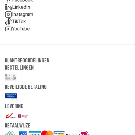
natriumseleniet, cholecalciferol, D-biotine,
LinkedIn
cyanocobalamine.
Instagram
TikTok
YouTube
Klantbeoordelingen
Bestellingen
Beveiligde Betaling
Levering
Betaalwijze