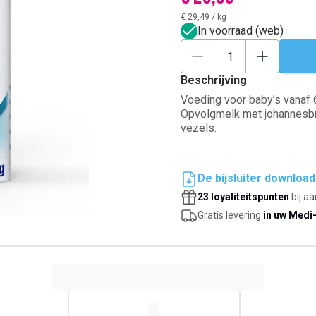
€ 29,49
/
kg
In voorraad (web)
Beschrijving
Voeding voor baby’s vanaf 6
Opvolgmelk met johannesbro
vezels.
De bijsluiter downloa
23 loyaliteitspunten
bij a
Gratis levering
in uw Medi