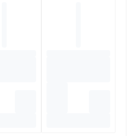
 geschikt als vervanging van borstvoeding.
gere
melk
, gedemineraliseerde wei (
melk
), galacto-
it (
melk
),
vis
olie, fructo-oligosachariden,
lpina, L-ascorbinezuur, emulgator (
soja
lecithine),
ocoferylacetaat, uridine 5'-monofosfaat natrium zout,