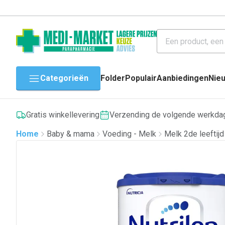
Categorieën
Folder
Populair
Aanbiedingen
Nie
Gratis winkellevering
Verzending de volgende werkda
Home
Baby & mama
Voeding - Melk
Melk 2de leeftijd