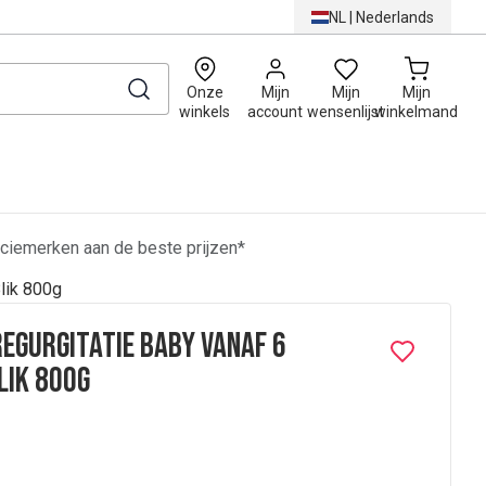
NL
|
Nederlands
0
Onze
Mijn
Mijn
Mijn
winkels
account
wensenlijst
winkelmand
ciemerken aan de beste prijzen*
lik 800g
regurgitatie Baby Vanaf 6
lik 800g