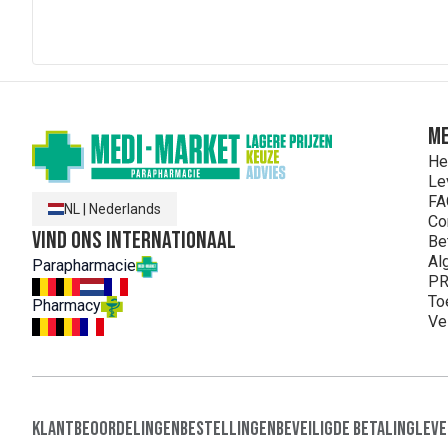
antioxidant (ascorbylpalmitaat), calcium D-pantothenaat
kopersulfaat, DL-a-tocoferol, retinylpalmitaat, thiamine
natriumseleniet, fytomenadion, D-biotine, cholecalcifer
ME
He
Le
FA
NL
|
Nederlands
Co
Vind ons internationaal
Be
Al
Parapharmacie
PR
To
Pharmacy
Ve
Klantbeoordelingen
Bestellingen
Beveiligde Betaling
Leve