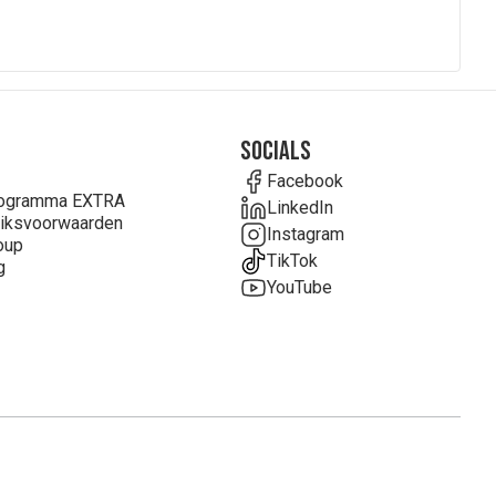
, nicotinamide, guanosine 5'-monofosfaat natrium zout,
lutaminezuur, kaliumjodide, mangaansulfaat,
Socials
Facebook
rogramma EXTRA
LinkedIn
iksvoorwaarden
Instagram
oup
TikTok
g
YouTube