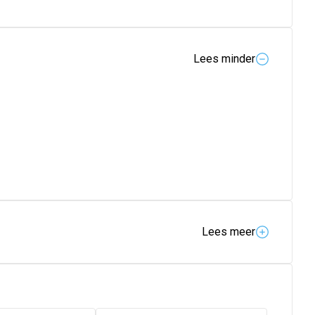
Lees minder
Lees meer
vanceerde Nutrilon®-formules en bieden je zo het beste
ilon® A.R. 2
is ontwikkeld om te voorzien in de