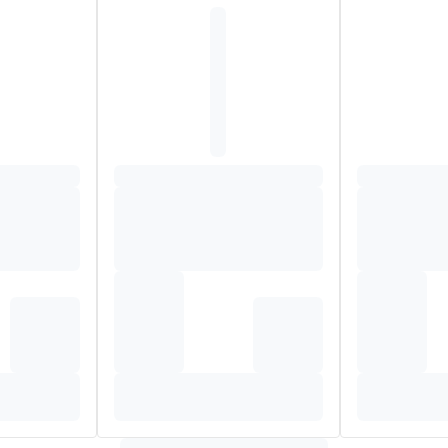
n,
als onderdeel van een gezonde, gevarieerde voeding.
ingsmiddel
 van je kindje? Onze voedingskundigen staan voor je klaar!
 43 00
's. De eerste 6 maanden na de geboorte is
Nutrilon® AR 2
niet
e, koolzaadolie, zonnebloemolie, high oleic zonnebloemolie), ma
esbroodpitmeel), wei concentraat (
melk
), calciumfosfaat, wei-eiw
umcitraat, kaliumchloride, cholinechloride, olie van Mortierella a
, natrium L-ascorbaat, L-carnitine, cytidine 5'-monofosfaat, DL-a-t