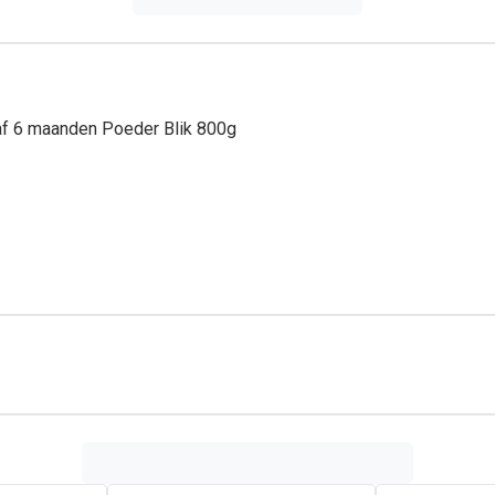
anaf 6 maanden Poeder Blik 800g
s, kinderartsen en voedingskundigen bij Nutricia de meest gea
sch gebruik aangewezen als dieetvoeding bij
regurgitatie
.
Nutr