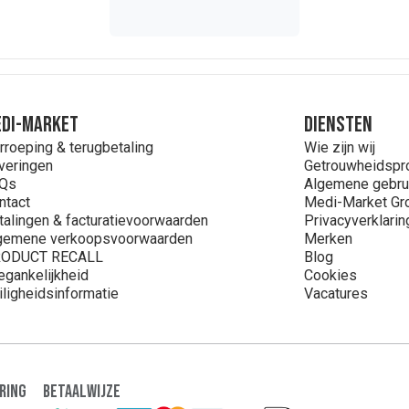
, adenosine 5'-monofosfaat, inosine 5'-monofosfaat natrium zout
hydrochloride, pyridoxinehydrochloride, riboflavine, pteroylmonog
ol, cyanocobalamine.
DI-MARKET
Diensten
rroeping & terugbetaling
Wie zijn wij
veringen
Getrouwheidsp
Qs
Algemene gebru
ntact
Medi-Market Gr
talingen & facturatievoorwaarden
Privacyverklarin
gemene verkoopsvoorwaarden
Merken
ODUCT RECALL
Blog
egankelijkheid
Cookies
iligheidsinformatie
Vacatures
ring
Betaalwijze