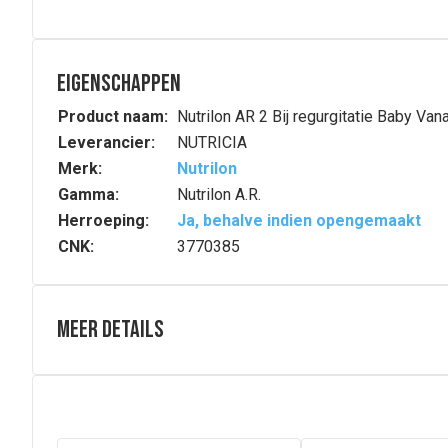
Eigenschappen
Product naam:
Nutrilon AR 2 Bij regurgitatie Baby V
Leverancier:
NUTRICIA
Merk:
Nutrilon
Gamma:
Nutrilon A.R.
Herroeping:
Ja, behalve indien opengemaakt
CNK:
3770385
Meer details
Volledige beschrijving
Sinds 125 jaar ontwikkelen de teams van wetenschapper
van onze expertise.
Poedermelk
Nutrilon® A.R. 2
is een voeding voor medi