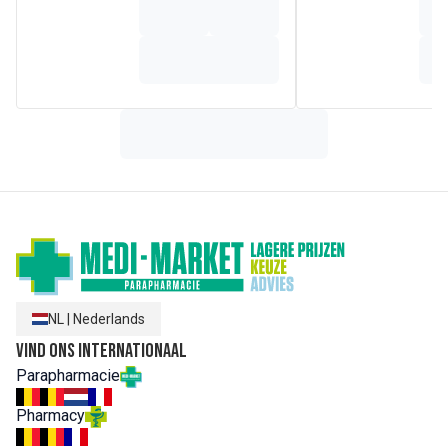
magnesiumwaterstoffosfaat, L-carnitine, zinksulfaat,
uridine 5'-monofosfaat natrium zout, cytidine 5'-
monofosfaat, DL-a-tocoferylacetaat, antioxidant
(ascorbylpalmitaat), calciumcarbonaat, calcium D-
pantothenaat, nicotinamide, adenosine 5'-monofosfaat,
inosine 5'-monofosfaat natrium zout, L-tryptofaan,
guanosine 5'-monofosfaat natrium zout, kopersulfaat,
retinylpalmitaat, riboflavine, pyridoxinehydrochloride,
thiaminehydrochloride, retinylacetaat, kaliumjodide,
pteroylmonoglutaminezuur, natriumseleniet, fytomenadion,
mangaansulfaat, cholecalciferol, D-biotine,
cyanocobalamine.
NL
|
Nederlands
Vind ons internationaal
Parapharmacie
Pharmacy