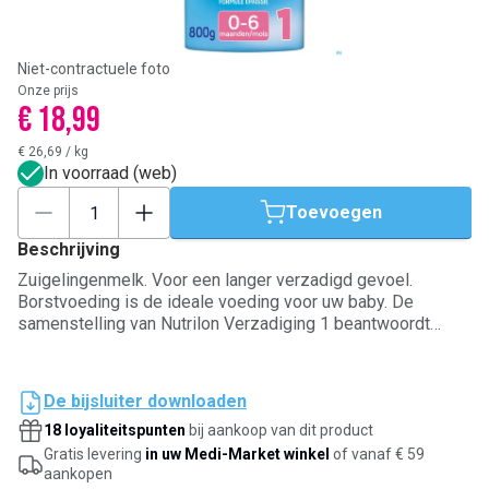
Niet-contractuele foto
Onze prijs
€ 18,99
€ 26,69
/
kg
In voorraad (web)
Toevoegen
Beschrijving
Zuigelingenmelk. Voor een langer verzadigd gevoel.
Borstvoeding is de ideale voeding voor uw baby. De
samenstelling van Nutrilon Verzadiging 1 beantwoordt
volledig aan de voedingsbehoeften van een baby van 0 tot
6 maanden. Indien u uw baby geen borstvoeding geeft, is
Nutrilon Verzadiging 1 een uitstekend alternatief. Vraag
De bijsluiter downloaden
advies aan uw arts voordat u start met een
18 loyaliteitspunten
bij aankoop van dit product
zuigelingenmelk.
Gratis levering
in uw Medi-Market winkel
of vanaf € 59
aankopen