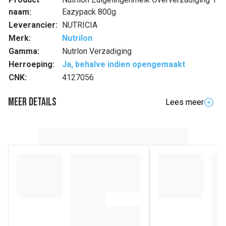
naam:
Eazypack 800g
Leverancier:
NUTRICIA
Merk:
Nutrilon
Gamma:
Nutrlon Verzadiging
Herroeping:
Ja, behalve indien opengemaakt
CNK:
4127056
Meer details
Lees meer
Samenstelling
Plantaardige oliën (palmolie, kokosolie, koolzaadolie,
zonnebloemolie, high oleic zonnebloemolie), lactose
(
melk
), magere
melk
, zetmeel (maïs, aardappel), galacto-
oligosachariden (
melk
), gedemineraliseerde wei (
melk
),
wei concentraat (
melk
), wei-eiwit (
melk
), fructo-
oligosachariden,
vis
olie, tricalciumfosfaat, kaliumcitraat,
olie van Mortierella alpina, cholinechloride, natriumcitraat,
magnesiumchloride, L-ascorbinezuur, kaliumchloride,
emulgator (
soja
lecithine), calciumchloride, taurine,
natriumchloride, inositol, natrium L-ascorbaat, ijzersulfaat,