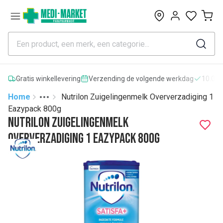
0
Gratis winkellevering
Verzending de volgende werkdag
10.000
Home
Nutrilon Zuigelingenmelk Oververzadiging 1
Toggle menu
More
Eazypack 800g
Nutrilon Zuigelingenmelk
Oververzadiging 1 Eazypack 800g