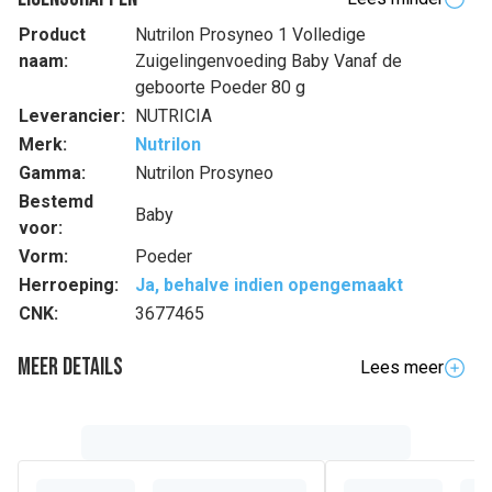
Product
Nutrilon Prosyneo 1 Volledige
naam:
Zuigelingenvoeding Baby Vanaf de
geboorte Poeder 80 g
Leverancier:
NUTRICIA
Merk:
Nutrilon
Gamma:
Nutrilon Prosyneo
Bestemd
Baby
voor:
Vorm:
Poeder
Herroeping:
Ja, behalve indien opengemaakt
CNK:
3677465
Meer details
Lees meer
Volledige beschrijving
Al 125 jaar ontwerpen de teams van wetenschappers,
kinderartsen en voedingskundigen bij Nutricia de meest
geavanceerde Nutrilon®-formules en bieden je zo het
beste van onze expertise. Het immuunsysteem en