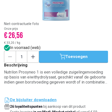
Niet-contractuele foto
Onze prijs
€ 26,56
€ 33,20
/
kg
In voorraad (web)
Toevoegen
Beschrijving
Nutrilon Prosyneo 1 is een volledige zuigelingenvoeding
op basis van eiwithydrolysaat, geschikt vanaf de geboorte
indien geen borstvoeding gegeven wordt of in combinatie
met borstvoeding. Nutrilon Prosyneo 1 is niet geschikt bij
koemelkeiwitallergie. Borstvoeding is de beste voeding
voor je baby. Wil je Nutrilon Prosyneo 1 gebruiken? Overleg
De bijsluiter downloaden
dan met je arts.
26 loyaliteitspunten
bij aankoop van dit product