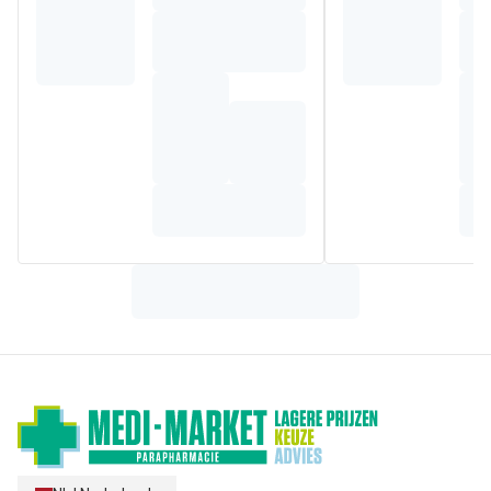
darmstelsel van baby's zijn nog niet volledig ontwikkeld bij
de geboorte, maar worden gaandeweg opgebouwd. Om te
beantwoorden aan de specifieke voedingsbehoeften van je
baby tijdens elke fase van zijn ontwikkeling, heeft Nutricia
Nutrilon Prosyneo 1
ontwikkeld. Deze babymelk is
geschikt voor baby's
vanaf de geboorte en tot 6
maanden.
Op basis van partieel eiwithydrolysaat
Bevat DHA, in overeenstemming met de regelgeving voor
zuigelingenvoeding
Zuigelingenmelk in poedervorm in een doos van 800 g
Vanaf 6 maanden na advies van je arts, kun je
overschakelen op Nutrilon® Prosyneo 2.
Heb je vragen over je eigen voeding, of over de voeding
van je kindje? Onze voedingskundigen staan voor je klaar!
Telefoon (
gratis
): 0800 16 685 - Whatsapp: +32 471 13 43