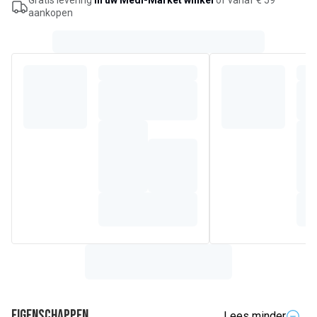
Gratis levering
in uw Medi-Market winkel
of vanaf € 59
aankopen
Eigenschappen
Lees minder