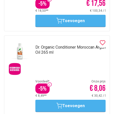
€ 17,56
-
5
%
€ 18,50**
€ 100,34
/
l
Toevoegen
Dr. Organic Conditioner Moroccan Argan
Oil 265 ml
Voordeel*
Onze prijs
€ 8,06
-
5
%
€ 8,49**
€ 30,42
/
l
Toevoegen