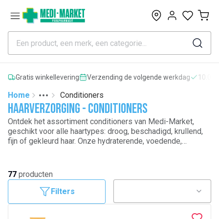
0
Gratis winkellevering
Verzending de volgende werkdag
10.000
Home
Conditioners
Toggle menu
More
Haarverzorging - Conditioners
Ontdek het assortiment conditioners van Medi-Market,
geschikt voor alle haartypes: droog, beschadigd, krullend,
fijn of gekleurd haar. Onze hydraterende, voedende,
herstellende en anti-pluis conditioners vergemakkelijken
het ontwarren, versterken de haarvezel en geven het haar
weer zachtheid en glans. Geniet van kwaliteitsproducten
77
producten
voor een doeltreffende haarverzorgingsroutine thuis.
Filters