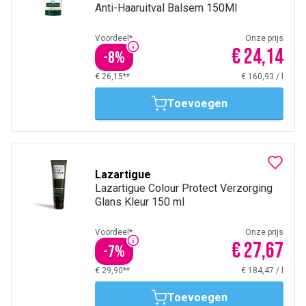
Anti-Haaruitval Balsem 150Ml
Voordeel*
Onze prijs
€ 24,14
-
8
%
€ 26,15**
€ 160,93
/
l
Toevoegen
Lazartigue
Lazartigue Colour Protect Verzorging
Glans Kleur 150 ml
Voordeel*
Onze prijs
€ 27,67
-
7
%
€ 29,90**
€ 184,47
/
l
Toevoegen