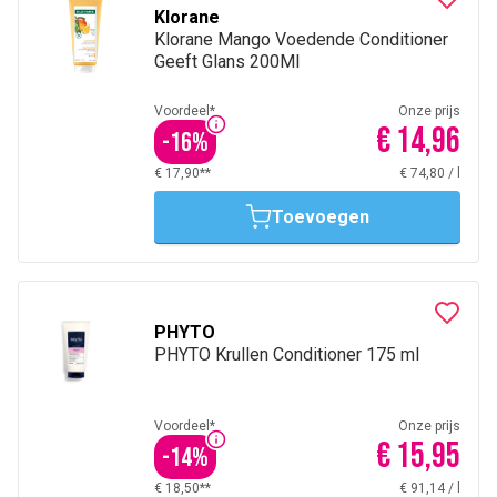
Klorane
Klorane Mango Voedende Conditioner
Geeft Glans 200Ml
Voordeel*
Onze prijs
€ 14,96
-
16
%
€ 17,90**
€ 74,80
/
l
Toevoegen
PHYTO
PHYTO Krullen Conditioner 175 ml
Voordeel*
Onze prijs
€ 15,95
-
14
%
€ 18,50**
€ 91,14
/
l