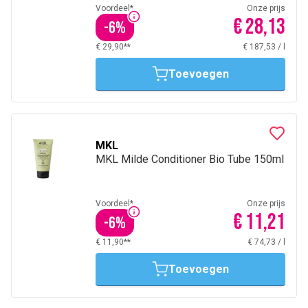
Voordeel*
Onze prijs
€ 28,13
-
6
%
€ 29,90**
€ 187,53
/
l
Toevoegen
MKL
MKL Milde Conditioner Bio Tube 150ml
Voordeel*
Onze prijs
€ 11,21
-
6
%
€ 11,90**
€ 74,73
/
l
Toevoegen