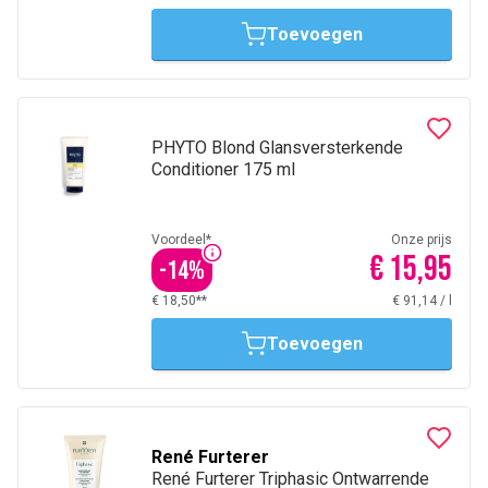
Toevoegen
PHYTO Blond Glansversterkende
Conditioner 175 ml
Voordeel*
Onze prijs
€ 15,95
-
14
%
€ 18,50**
€ 91,14
/
l
Toevoegen
René Furterer
René Furterer Triphasic Ontwarrende