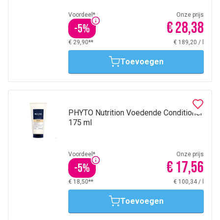
Voordeel*
Onze prijs
€ 28,38
-
5
%
€ 29,90**
€ 189,20
/
l
Toevoegen
PHYTO Nutrition Voedende Conditioner
175 ml
Voordeel*
Onze prijs
€ 17,56
-
5
%
€ 18,50**
€ 100,34
/
l
Toevoegen