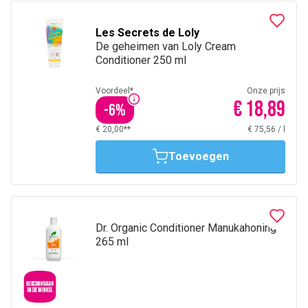
Les Secrets de Loly
De geheimen van Loly Cream
Conditioner 250 ml
Voordeel*
Onze prijs
€ 18,89
-
6
%
€ 20,00**
€ 75,56
/
l
Toevoegen
Dr. Organic Conditioner Manukahoning
265 ml