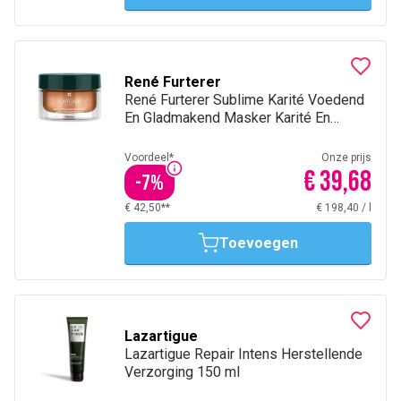
René Furterer
René Furterer Sublime Karité Voedend
En Gladmakend Masker Karité En
Ceramiden 200Ml
Voordeel*
Onze prijs
€ 39,68
-
7
%
€ 42,50**
€ 198,40
/
l
Toevoegen
Lazartigue
Lazartigue Repair Intens Herstellende
Verzorging 150 ml