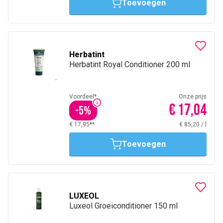
Toevoegen
Herbatint
Herbatint Royal Conditioner 200 ml
Voordeel*
Onze prijs
€ 17,04
-
5
%
€ 17,95**
€ 85,20
/
l
Toevoegen
LUXEOL
Luxeol Groeiconditioner 150 ml