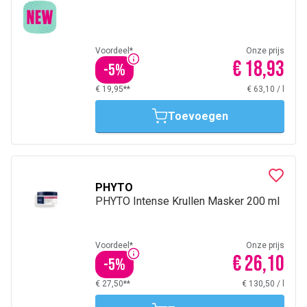
Voordeel*
Onze prijs
€ 18,93
-
5
%
€ 19,95**
€ 63,10
/
l
Toevoegen
PHYTO
PHYTO Intense Krullen Masker 200 ml
Voordeel*
Onze prijs
€ 26,10
-
5
%
€ 27,50**
€ 130,50
/
l