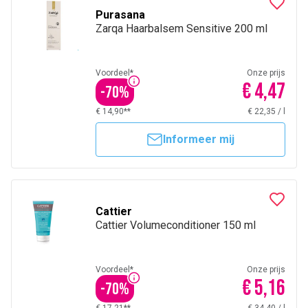
Purasana
Zarqa Haarbalsem Sensitive 200 ml
Voordeel*
Onze prijs
€ 4,47
-
70
%
€ 14,90**
€ 22,35
/
l
Informeer mij
Cattier
Cattier Volumeconditioner 150 ml
Voordeel*
Onze prijs
€ 5,16
-
70
%