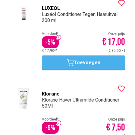
LUXEOL
Luxéol Conditioner Tegen Haaruitval
200 ml
Voordeel*
Onze prijs
€ 17,00
-
5
%
€ 17,90**
€ 85,00
/
l
Toevoegen
Klorane
Klorane Haver Ultramilde Conditioner
50Ml
Voordeel*
Onze prijs
€ 7,50
-
5
%