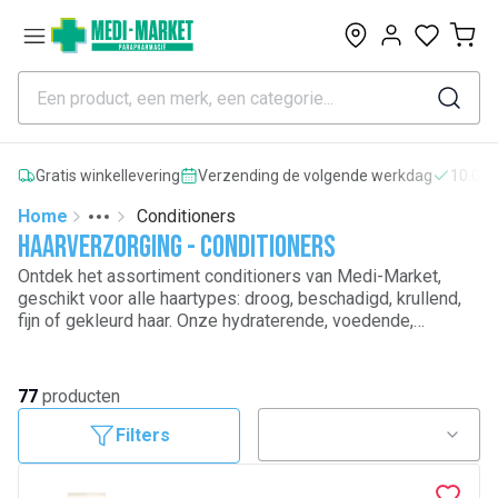
0
Gratis winkellevering
Verzending de volgende werkdag
10.000
Home
Conditioners
Toggle menu
More
Haarverzorging - Conditioners
Ontdek het assortiment conditioners van Medi-Market,
geschikt voor alle haartypes: droog, beschadigd, krullend,
fijn of gekleurd haar. Onze hydraterende, voedende,
herstellende en anti-pluis conditioners vergemakkelijken
het ontwarren, versterken de haarvezel en geven het haar
weer zachtheid en glans. Geniet van kwaliteitsproducten
77
producten
voor een doeltreffende haarverzorgingsroutine thuis.
Filters