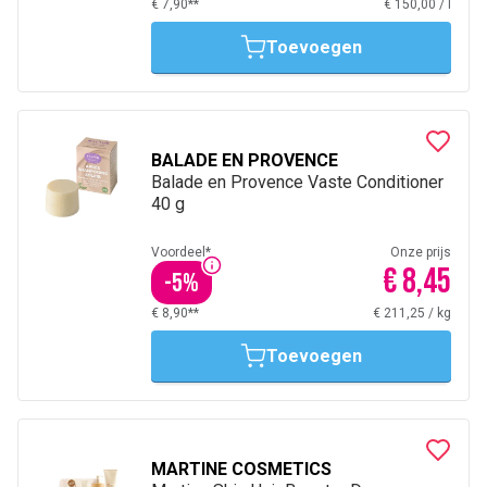
€ 7,90**
€ 150,00
/
l
Toevoegen
BALADE EN PROVENCE
Balade en Provence Vaste Conditioner
40 g
Voordeel*
Onze prijs
€ 8,45
-
5
%
€ 8,90**
€ 211,25
/
kg
Toevoegen
MARTINE COSMETICS