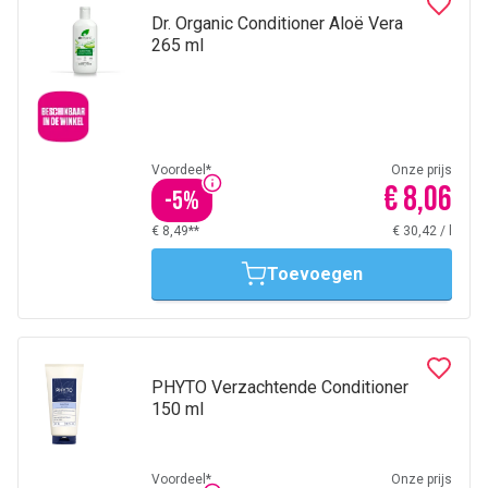
Dr. Organic Conditioner Aloë Vera
265 ml
Voordeel*
Onze prijs
€ 8,06
-
5
%
€ 8,49**
€ 30,42
/
l
Toevoegen
PHYTO Verzachtende Conditioner
150 ml
Voordeel*
Onze prijs