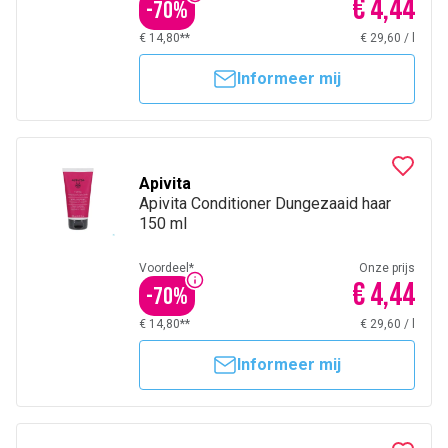
€ 4,44
-
70
%
€ 14,80**
€ 29,60
/
l
Informeer mij
Apivita
Apivita Conditioner Dungezaaid haar
150 ml
Voordeel*
Onze prijs
€ 4,44
-
70
%
€ 14,80**
€ 29,60
/
l
Informeer mij