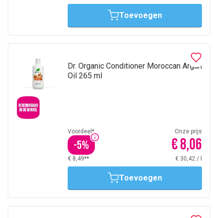
Toevoegen
Dr. Organic Conditioner Moroccan Argan
Oil 265 ml
Voordeel*
Onze prijs
€ 8,06
-
5
%
€ 8,49**
€ 30,42
/
l
Toevoegen