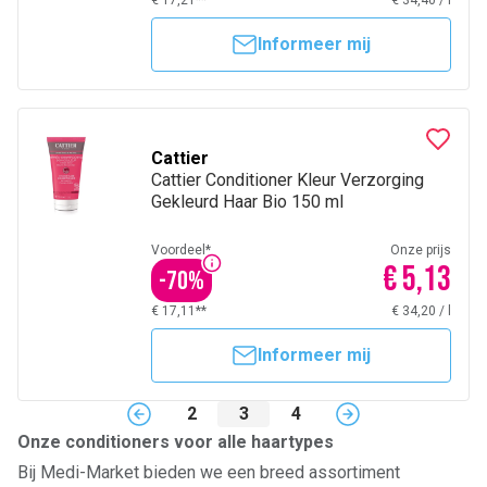
€ 17,21**
€ 34,40
/
l
Informeer mij
Cattier
Cattier Conditioner Kleur Verzorging
Gekleurd Haar Bio 150 ml
Voordeel*
Onze prijs
€ 5,13
-
70
%
€ 17,11**
€ 34,20
/
l
Informeer mij
2
3
4
Onze conditioners voor alle haartypes
Bij Medi-Market bieden we een breed assortiment