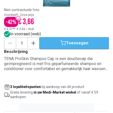
Niet-contractuele foto
Voordeel*
Onze prijs
€ 3,66
-
42
%
€ 6,31**
€ 3,66
/
stuk
In voorraad (web)
Toevoegen
Beschrijving
TENA ProSkin Shampoo Cap is een douchecap die
geïmpregneerd is met fris geparfumeerde shampoo en
conditioner voor comfortabel en gemakkelijk haar wassen
wanneer douchen of in bad gaan een uitdaging vormen. De
douchecap is eenvoudig te gebruiken. Plaats hem over
droog haar en masseer de shampoo en conditioner voor
3 loyaliteitspunten
bij aankoop van dit product
drie minuten in het haar. Geeft het haar een fris en schoon
Gratis levering
in uw Medi-Market winkel
of vanaf € 59
gevoel – naspoelen is niet nodig. De cap kan ook worden
aankopen
opgewarmd in de magnetron in zijn ongeopende verpakking
voor extra comfort.