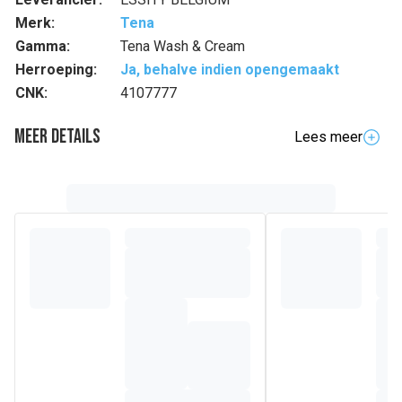
Merk:
Tena
Gamma:
Tena Wash & Cream
Herroeping:
Ja, behalve indien opengemaakt
CNK:
4107777
Meer details
Lees meer
Volledige beschrijving
TENA ProSkin Shampoo Cap is een douchecap die is
geïmpregneerd met fris geparfumeerde shampoo en
conditioner voor comfortabel en gemakkelijk haar wassen
wanneer douchen of in bad gaan een uitdaging vormen.
De douchecap is eenvoudig te gebruiken.
Plaats hem over droog haar en masseer de shampoo en
conditioner gedurende drie minuten in het haar.
Geeft het haar een fris en schoon gevoel – naspoelen is
niet nodig.
De cap kan ook worden opgewarmd in de microgolf in zijn
ongeopende verpakking voor extra comfort.
Handig haar wassen
Naspoelen is niet nodig