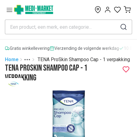
0
Gratis winkellevering
Verzending de volgende werkdag
10.000
Home
TENA ProSkin Shampoo Cap - 1 verpakking
Toggle menu
More
TENA ProSkin Shampoo Cap - 1
verpakking