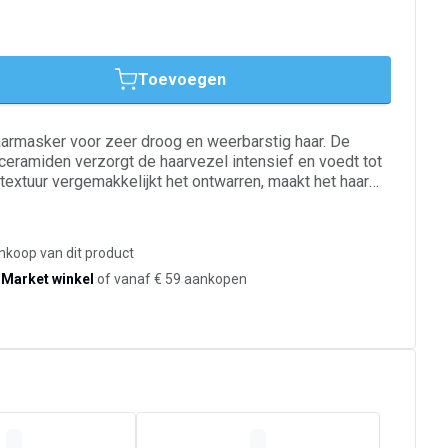
Toevoegen
rmasker voor zeer droog en weerbarstig haar. De
ceramiden verzorgt de haarvezel intensief en voedt tot
textuur vergemakkelijkt het ontwarren, maakt het haar
f weerspannige lokken beter onder controle te houden.
zachter, soepeler en zijdezacht aan, met een aangename
ankoop van dit product
-Market winkel
of vanaf € 59 aankopen