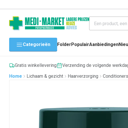
Categorieën
Folder
Populair
Aanbiedingen
Nie
Gratis winkellevering
Verzending de volgende werkda
Home
Lichaam & gezicht
Haarverzorging
Conditioner