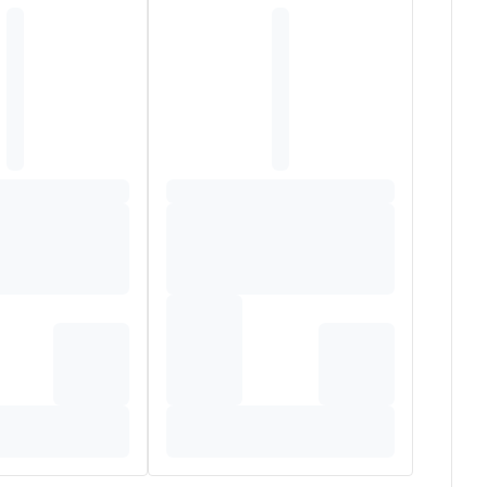
/CAPRIC TRIGLYCERIDE. BUTYROSPERMUM PARKII
YLATE/CAPRATE. CETEARYL ALCOHOL. 1,2-
FRAGRANCE (PARFUM). HELIANTHUS ANNUUS
 EUROPAEA FRUIT OIL). RICINUS COMMUNIS (CASTOR)