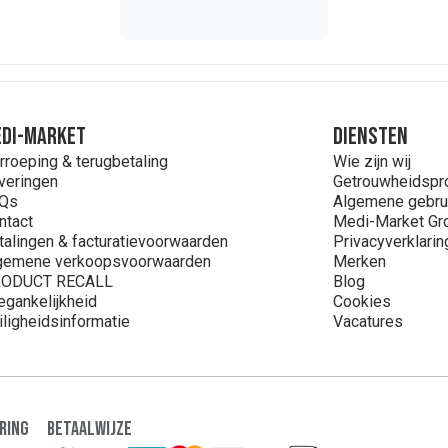
DI-MARKET
Diensten
rroeping & terugbetaling
Wie zijn wij
veringen
Getrouwheidsp
Qs
Algemene gebru
ntact
Medi-Market Gr
talingen & facturatievoorwaarden
Privacyverklarin
gemene verkoopsvoorwaarden
Merken
ODUCT RECALL
Blog
egankelijkheid
Cookies
iligheidsinformatie
Vacatures
ring
Betaalwijze