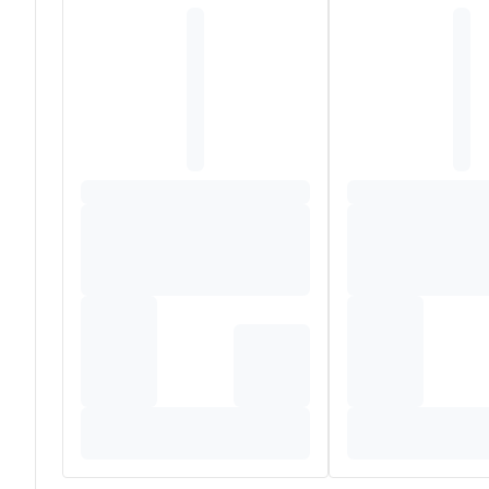
WATER (AQUA). CETYL ALCOHOL. BUTYROSPERMUM PA
(SHEA) BUTTER (BUTYROSPERMUM PARKII BUTTER).
HEXANEDIOL. BENZOIC ACID. CANANGA ODORATA FL
(SUNFLOWER) SEED OIL (HELIANTHUS ANNUUS SEED OI
SEED OIL (RICINUS COMMUNIS SEED OIL). SCLEROT