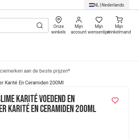
NL
|
Nederlands
0
Onze
Mijn
Mijn
Mijn
winkels
account
wensenlijst
winkelmand
ciemerken aan de beste prijzen*
er Karité En Ceramiden 200Ml
lime Karité Voedend En
r Karité En Ceramiden 200Ml