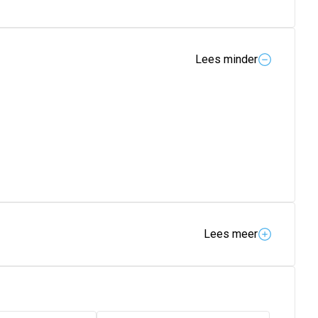
Lees minder
Lees meer
ijkt met karitéboter. Zichtbare, langdurige
gladgestreken. Dit gladmakende masker houdt
cht haar bij het aanraken. Een minimum aan siliconen.