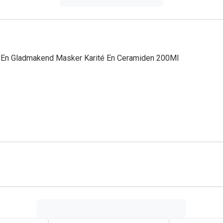
d En Gladmakend Masker Karité En Ceramiden 200Ml
ld voor het droogste haar en is een diepgaande verzorging verr
et masker is het haar ideaal gevoed, zacht, perfect ontward en 
 textuur met zijn betoverende geur zorgt voor soepel en zijdeza