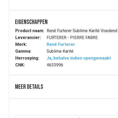
Eigenschappen
Product naam:
René Furterer Sublime Karité Voeden
Leverancier:
FURTERER - PIERRE FABRE
Merk:
René Furterer
Gamma:
Sublime Karité
Herroeping:
Ja, behalve indien opengemaakt
CNK:
4633996
Meer details
Volledige beschrijving
Het voedende gladmakende masker werd speciaal ontwikke
professionele resultaten: vanaf het 1ste gebruik van h
weerbarstige lokken langdurig in bedwang. De omhullende
Samenstelling