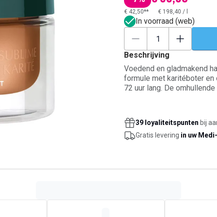
€ 42,50**
€ 198,40
/
l
In voorraad (web)
Beschrijving
Voedend en gladmakend haa
formule met karitéboter en 
72 uur lang. De omhullende 
gladder en helpt pluizige o
Na gebruik voelt het haar 
geparfumeerde finish.
39 loyaliteitspunten
bij a
Gratis levering
in uw Medi