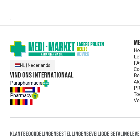
ME
He
Le
FA
NL
|
Nederlands
Co
Vind ons internationaal
Be
Al
Parapharmacie
PR
To
Pharmacy
Ve
Klantbeoordelingen
Bestellingen
Beveiligde Betaling
Leve