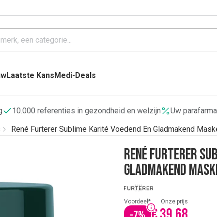
uw
Laatste Kans
Medi-Deals
g
10.000 referenties in gezondheid en welzijn
Uw parafarma
s
René Furterer Sublime Karité Voedend En Gladmakend Mask
René Furterer Sub
Gladmakend Maske
Voordeel*
Onze prijs
€ 39,68
-
7
%