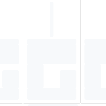
RKII (SHEA) OIL (BUTYROSPERMUM PARKII OIL). CAPRYLIC
 BEHENAMIDOPROPYL DIMETHYLAMINE. GLYCERIN. COCO-CAPR
OWER OIL. CARAMEL. CERAMIDE NG. CETEARYL GLUCOSIDE. 
L). LACTIC ACID. OLEA EUROPAEA (OLIVE) FRUIT OIL (OLEA
IUM GUM. TOCOPHEROL