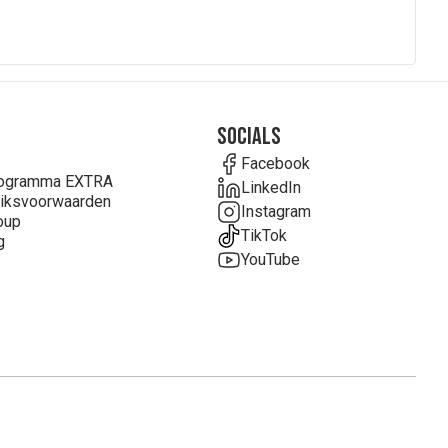
Socials
Facebook
rogramma EXTRA
LinkedIn
iksvoorwaarden
Instagram
oup
TikTok
g
YouTube