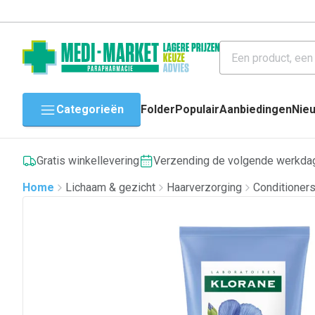
Categorieën
Folder
Populair
Aanbiedingen
Nie
Gratis winkellevering
Verzending de volgende werkda
Home
Lichaam & gezicht
Haarverzorging
Conditioner