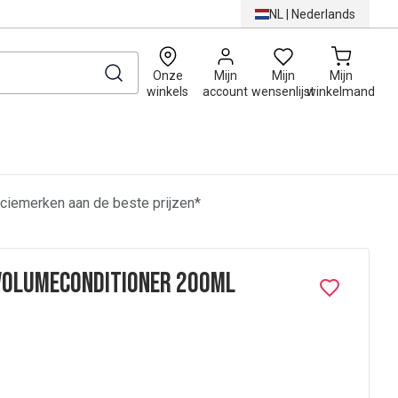
NL
|
Nederlands
0
Onze
Mijn
Mijn
Mijn
winkels
account
wensenlijst
winkelmand
ciemerken aan de beste prijzen*
 Volumeconditioner 200Ml