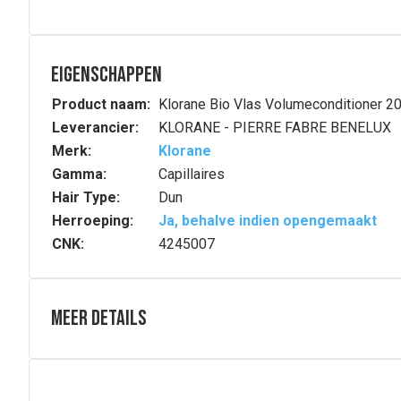
Eigenschappen
Product naam:
Klorane Bio Vlas Volumeconditioner 2
Leverancier:
KLORANE - PIERRE FABRE BENELUX
Merk:
Klorane
Gamma:
Capillaires
Hair Type:
Dun
Herroeping:
Ja, behalve indien opengemaakt
CNK:
4245007
Meer details
Volledige beschrijving
Om fijn haar te ontklitten zonder het te verzwaren en h
natuurlijke* en biologisch afbreekbare** formule. Deze 
eigenschappen bevatten. Deze volumebehandeling, die n