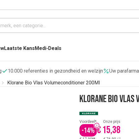
uw
Laatste Kans
Medi-Deals
g
10.000 referenties in gezondheid en welzijn
Uw parafarma
s
Klorane Bio Vlas Volumeconditioner 200Ml
Klorane Bio Vlas
Voordeel*
Onze prijs
€ 15,38
-
14
%