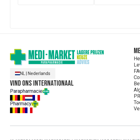
ME
He
Le
FA
NL
|
Nederlands
Co
Vind ons internationaal
Be
Al
Parapharmacie
PR
To
Pharmacy
Ve