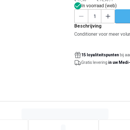
€ 17,90**
€ 76,90
/
l
In voorraad (web)
Beschrijving
Conditioner voor meer volum
15 loyaliteitspunten
bij a
Gratis levering
in uw Medi