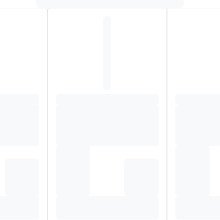
volume en een lichte, subtiele geur. Klorane's Conditioner met BIO
*bestaat voor 95% vuit natuurlijke bestanddelen**volgens de OES
E. BEHENAMIDOPROPYL DIMETHYLAMINE*. VINEGAR (ACETU
ED EXTRACT)*. FRAGRANCE (PARFUM). LACTIC ACID*. LIMON