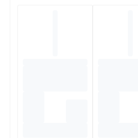
haar krijgt onmiddellijk en langdurig een luchtig, soepel 
en onthult perfect ontward, glanzend en luchtig haar. 
Samenstelling
WATER (AQUA)*. HYDROXYPROPYL STARCH PHOSPHAT
(LINSEED) SEED EXTRACT (LINUM USITATISSIMUM SE
SODIUM BENZOATE