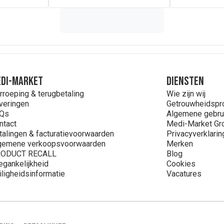
DI-MARKET
Diensten
rroeping & terugbetaling
Wie zijn wij
veringen
Getrouwheidsp
Qs
Algemene gebru
ntact
Medi-Market Gr
talingen & facturatievoorwaarden
Privacyverklarin
gemene verkoopsvoorwaarden
Merken
ODUCT RECALL
Blog
egankelijkheid
Cookies
iligheidsinformatie
Vacatures