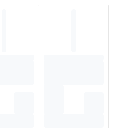
 Vlas combineert natuurlijkheid, efficiëntie en lichtheid
O-norm 301B.
M)*. PENTYLENE GLYCOL*. LINUM USITATISSIMUM
ENE. PROPYLENE GLYCOL*. SCLEROTIUM GUM*.