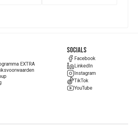
Socials
Facebook
rogramma EXTRA
LinkedIn
iksvoorwaarden
Instagram
oup
TikTok
g
YouTube