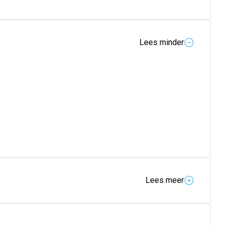
Lees minder
Lees meer
ane de Conditioner met BIO Vlas ontwikkeld met een
rden geteeld en geoogst , en volumiserende
t en geeft stevigheid en volume vanaf de wortel. Fijn