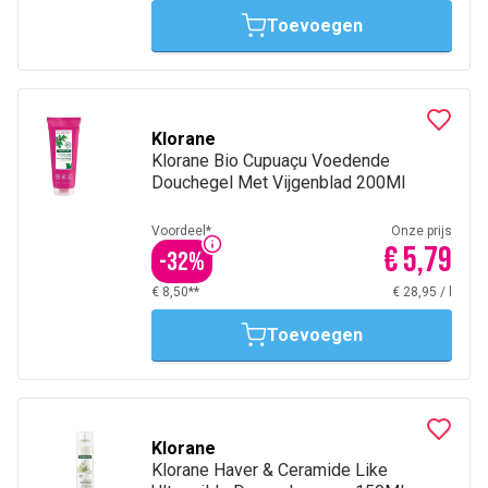
Toevoegen
Klorane
Klorane Bio Cupuaçu Voedende
Douchegel Met Vijgenblad 200Ml
Voordeel*
Onze prijs
€ 5,79
-
32
%
€ 8,50**
€ 28,95
/
l
Toevoegen
Klorane
Klorane Haver & Ceramide Like