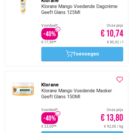
Klorane
Klorane Mango Voedende Dagcrème
Geeft Glans 125Ml
Voordeel*
Onze prijs
€ 10,74
-
40
%
€ 17,90**
€ 85,92
/
l
Toevoegen
Klorane
Klorane Mango Voedende Masker
Geeft Glans 150Ml
Voordeel*
Onze prijs
€ 13,80
-
40
%
€ 23,00**
€ 92,00
/
kg