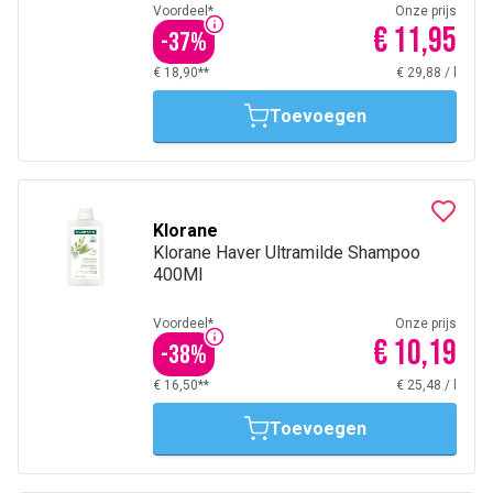
Voordeel*
Onze prijs
€ 11,95
-
37
%
€ 18,90**
€ 29,88
/
l
Toevoegen
Klorane
Klorane Haver Ultramilde Shampoo
400Ml
Voordeel*
Onze prijs
€ 10,19
-
38
%
€ 16,50**
€ 25,48
/
l
Toevoegen