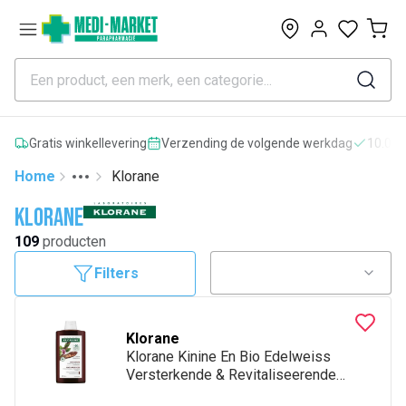
0
Gratis winkellevering
Verzending de volgende werkdag
10.000
Home
Klorane
Toggle menu
More
Klorane
109
producten
Filters
Klorane
Klorane Kinine En Bio Edelweiss
Versterkende & Revitaliseerende
Shampoo 400Ml