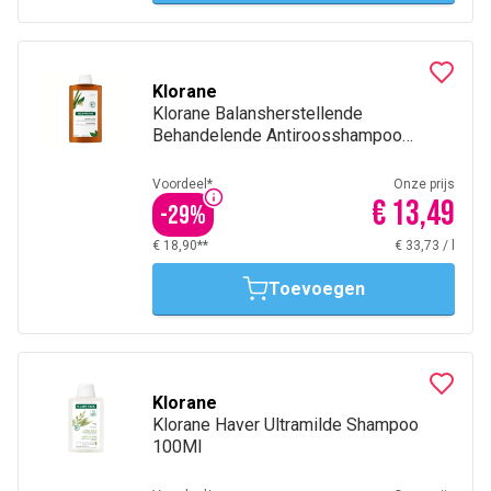
Klorane
Klorane Balansherstellende
Behandelende Antiroosshampoo
Galanga 400 ml
Voordeel*
Onze prijs
€ 13,49
-
29
%
€ 18,90**
€ 33,73
/
l
Toevoegen
Klorane
Klorane Haver Ultramilde Shampoo
100Ml