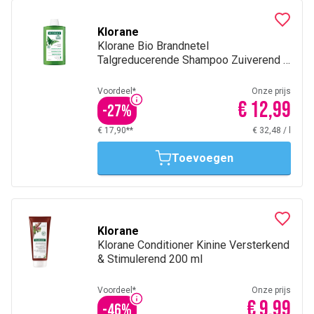
Klorane
Klorane Bio Brandnetel
Talgreducerende Shampoo Zuiverend &
Evenwichtherstellend 400Ml
Voordeel*
Onze prijs
€ 12,99
-
27
%
€ 17,90**
€ 32,48
/
l
Toevoegen
Klorane
Klorane Conditioner Kinine Versterkend
& Stimulerend 200 ml
Voordeel*
Onze prijs
€ 9,99
-
46
%