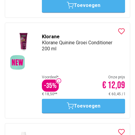
Toevoegen
Klorane
Klorane Quinine Groei Conditioner
200 ml
Voordeel*
Onze prijs
€ 12,09
-
35
%
€ 18,50**
€ 60,45
/
l
Toevoegen