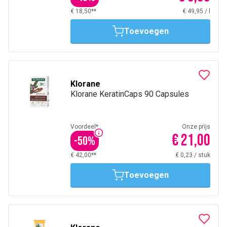
€ 18,50**
€ 49,95
/
l
Toevoegen
Klorane
Klorane KeratinCaps 90 Capsules
Voordeel*
Onze prijs
€ 21,00
-
50
%
€ 42,00**
€ 0,23
/
stuk
Toevoegen