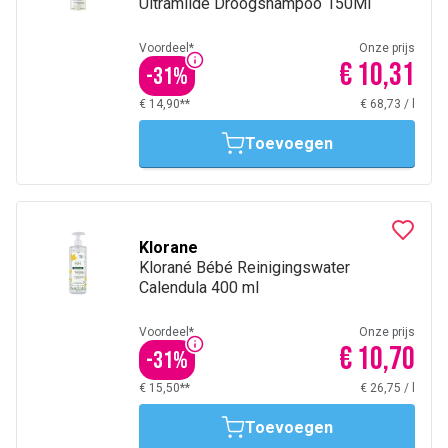
Ultramilde Droogshampoo 150Ml
Voordeel*
Onze prijs
€ 10,31
-
31
%
€ 14,90**
€ 68,73
/
l
Toevoegen
Klorane
Klorané Bébé Reinigingswater
Calendula 400 ml
Voordeel*
Onze prijs
€ 10,70
-
31
%
€ 15,50**
€ 26,75
/
l
Toevoegen