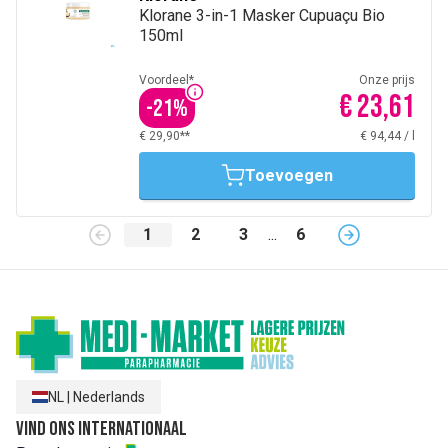
Klorane 3-in-1 Masker Cupuaçu Bio
150ml
Voordeel*
Onze prijs
€ 23,61
-
21
%
€ 29,90**
€ 94,44
/
l
Toevoegen
1
2
3
...
6
NL
|
Nederlands
Vind ons internationaal