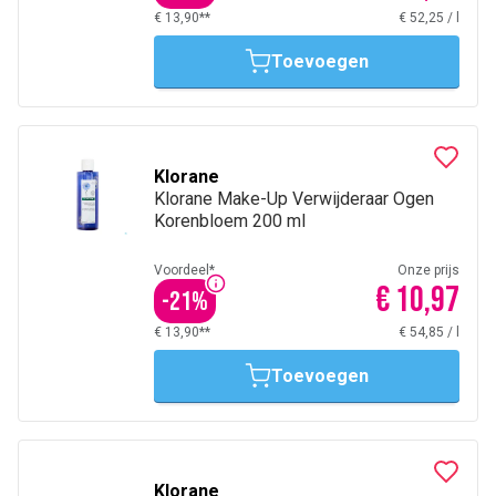
€ 13,90**
€ 52,25
/
l
Toevoegen
Klorane
Klorane Make-Up Verwijderaar Ogen
Korenbloem 200 ml
Voordeel*
Onze prijs
€ 10,97
-
21
%
€ 13,90**
€ 54,85
/
l
Toevoegen
Klorane