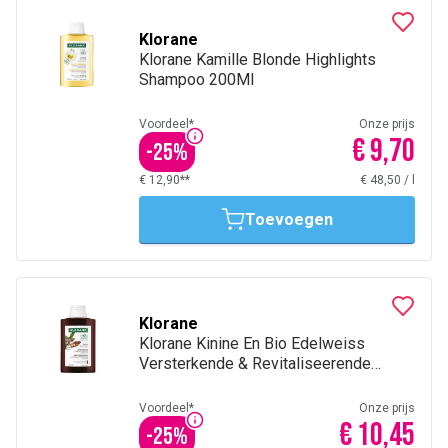
Klorane
Klorane Kamille Blonde Highlights
Shampoo 200Ml
Voordeel*
Onze prijs
€ 9,70
-
25
%
€ 12,90**
€ 48,50
/
l
Toevoegen
Klorane
Klorane Kinine En Bio Edelweiss
Versterkende & Revitaliseerende
Shampoo 200Ml
Voordeel*
Onze prijs
€ 10,45
-
25
%