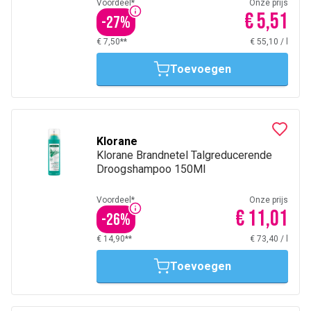
Voordeel*
Onze prijs
€ 5,51
-
27
%
€ 7,50**
€ 55,10
/
l
Toevoegen
Klorane
Klorane Brandnetel Talgreducerende
Droogshampoo 150Ml
Voordeel*
Onze prijs
€ 11,01
-
26
%
€ 14,90**
€ 73,40
/
l
Toevoegen