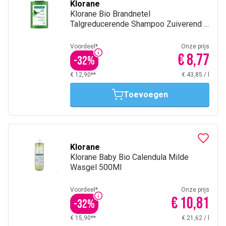
Klorane
Klorane Bio Brandnetel
Talgreducerende Shampoo Zuiverend &
Evenwichtherstellend 200Ml
Voordeel*
Onze prijs
€ 8,77
-
32
%
€ 12,90**
€ 43,85
/
l
Toevoegen
Klorane
Klorane Baby Bio Calendula Milde
Wasgel 500Ml
Voordeel*
Onze prijs
€ 10,81
-
32
%
€ 15,90**
€ 21,62
/
l