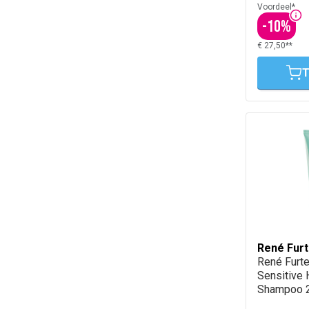
Voordeel*
-
10
%
€ 27,50**
T
René Furt
René Furte
Sensitive 
Shampoo 