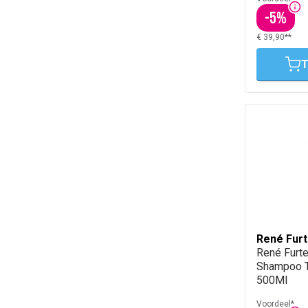
-
5
%
€ 39,90**
T
René Furt
René Furte
Shampoo T
500Ml
Voordeel*