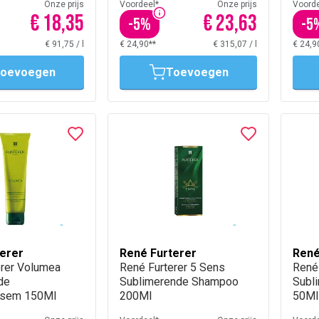
Onze prijs
Voordeel*
Onze prijs
Voorde
€ 18,35
€ 23,63
-
5
%
-
5
€ 91,75
/
l
€ 24,90**
€ 315,07
/
l
€ 24,9
oevoegen
Toevoegen
erer
René Furterer
René
erer Volumea
René Furterer 5 Sens
René 
de
Sublimerende Shampoo
Subl
lsem 150Ml
200Ml
50Ml