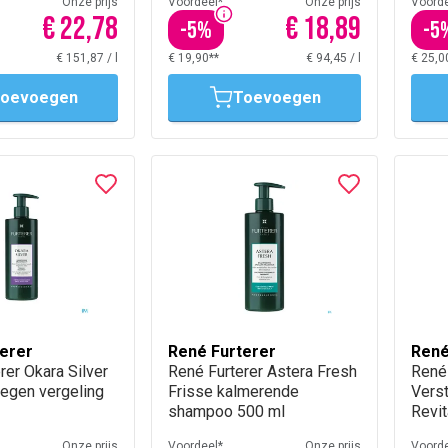
Onze prijs
Voordeel*
Onze prijs
Voorde
€ 22,78
€ 18,89
-
5
%
-
5
€ 151,87
/
l
€ 19,90**
€ 94,45
/
l
€ 25,0
oevoegen
Toevoegen
erer
René Furterer
René
rer Okara Silver
René Furterer Astera Fresh
René 
egen vergeling
Frisse kalmerende
Vers
shampoo 500 ml
Revi
500 
Onze prijs
Voordeel*
Onze prijs
Voorde