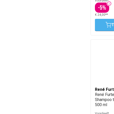
Voordeel*
-
5
%
€ 24,00**
T
René Furt
René Furte
Shampoo t
500 ml
Voordeel*