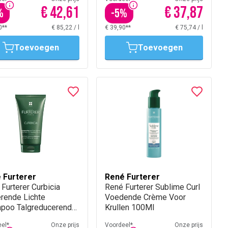
€ 42,61
€ 37,87
%
-
5
%
0**
€ 85,22
/
l
€ 39,90**
€ 75,74
/
l
Toevoegen
Toevoegen
 Furterer
René Furterer
Furterer Curbicia
René Furterer Sublime Curl
erende Lichte
Voedende Crème Voor
poo Talgreducerend
Krullen 100Ml
l
el*
Onze prijs
Voordeel*
Onze prijs