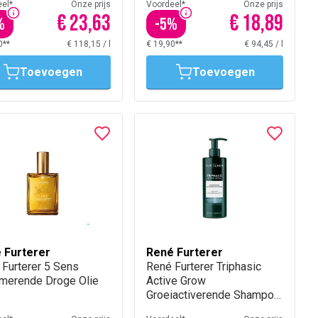
el*
Onze prijs
Voordeel*
Onze prijs
€ 23,63
€ 18,89
%
-
5
%
0**
€ 118,15
/
l
€ 19,90**
€ 94,45
/
l
Toevoegen
Toevoegen
 Furterer
René Furterer
Furterer 5 Sens
René Furterer Triphasic
imerende Droge Olie
Active Grow
Groeiactiverende Shampoo
500 ml