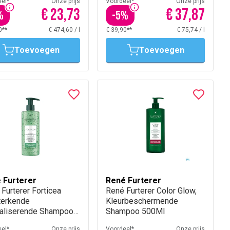
el*
Onze prijs
Voordeel*
Onze prijs
€ 23,73
€ 37,87
%
-
5
%
0**
€ 474,60
/
l
€ 39,90**
€ 75,74
/
l
Toevoegen
Toevoegen
 Furterer
René Furterer
Furterer Forticea
René Furterer Color Glow,
terkende
Kleurbeschermende
taliserende Shampoo
Shampoo 500Ml
ml
el*
Onze prijs
Voordeel*
Onze prijs