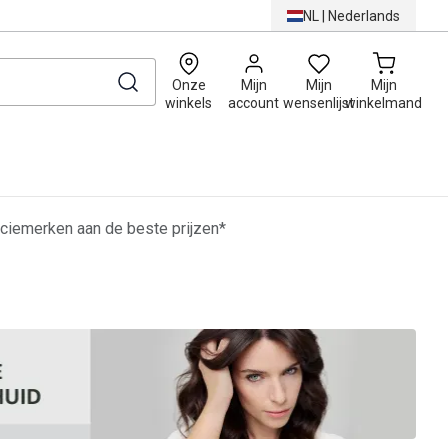
NL
|
Nederlands
0
Onze
Mijn
Mijn
Mijn
winkels
account
wensenlijst
winkelmand
ciemerken aan de beste prijzen*