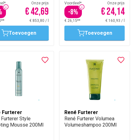
el*
Onze prijs
Voordeel*
Onze prijs
€ 42,69
€ 24,14
%
-
8
%
0**
€ 853,80
/
l
€ 26,15**
€ 160,93
/
l
Toevoegen
Toevoegen
 Furterer
René Furterer
Furterer Style
René Furterer Volumea
pting Mousse 200Ml
Volumeshampoo 200Ml