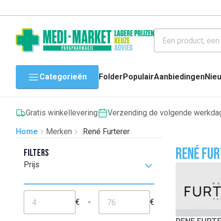
Categorieën
Folder
Populair
Aanbiedingen
Nie
Gratis winkellevering
Verzending de volgende werkda
Home
Merken
René Furterer
René Fu
Filters
Prijs
€
-
€