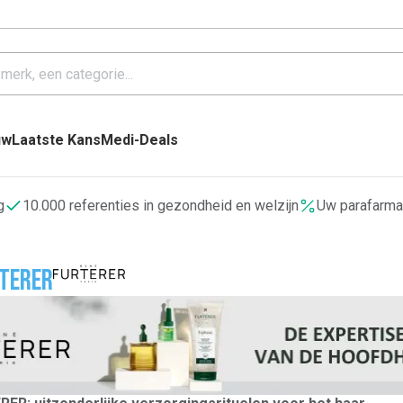
uw
Laatste Kans
Medi-Deals
g
10.000 referenties in gezondheid en welzijn
Uw parafarma
rterer