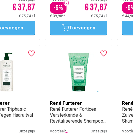
€ 37,87
€ 37,87
-
5
%
-
5
€ 75,74
/
l
€ 39,90**
€ 75,74
/
l
€ 44,9
oevoegen
Toevoegen
erer
René Furterer
René
rer Triphasic
René Furterer Forticea
René 
egen Haaruitval
Versterkende &
Zuiv
Revitaliserende Shampoo
Sham
50Ml
150M
Onze prijs
Voordeel*
Onze prijs
Voorde