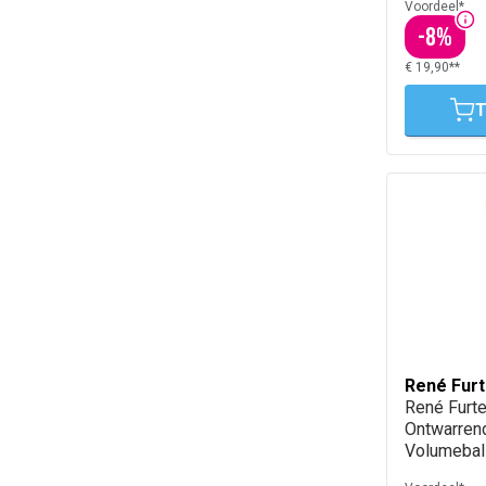
Voordeel*
-
8
%
€ 19,90**
T
René Furt
René Furt
Ontwarren
Volumeba