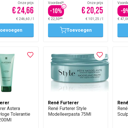
Onze prijs
Voordeel*
Onze prijs
Voorde
€ 24,66
€ 20,25
-
10
%
-
9
€ 246,60
/
l
€ 22,50**
€ 101,25
/
l
€ 47,0
oevoegen
Toevoegen
erer
René Furterer
René
rer Astera
René Furterer Style
René 
Hoge Tolerantie
Modelleerpasta 75Ml
Scul
200Ml