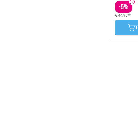
-
5
%
€ 44,90**
T