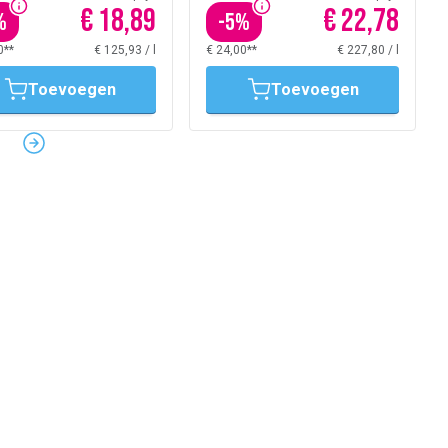
€ 18,89
€ 22,78
%
-
5
%
0**
€ 125,93
/
l
€ 24,00**
€ 227,80
/
l
Toevoegen
Toevoegen