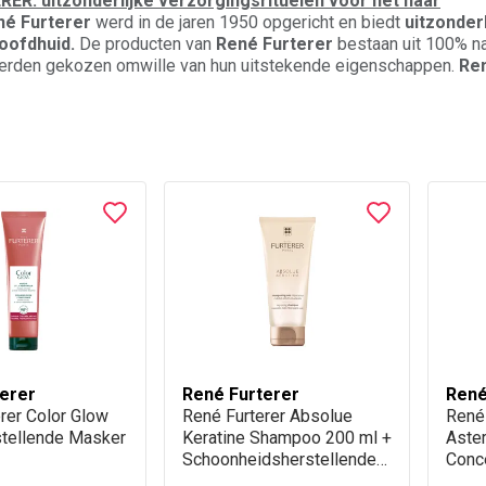
ER: uitzonderlijke verzorgingsrituelen voor het haar
né Furterer
werd in de jaren 1950 opgericht en biedt
uitzonder
oofdhuid.
De producten van
René Furterer
bestaan uit 100% na
erden gekozen omwille van hun uitstekende eigenschappen.
Re
met de wetenschappelijk nauwkeurige hulp van de Laboratoires 
gsrituelen.
erer
René Furterer
René
rer Color Glow
René Furterer Absolue
René
stellende Masker
Keratine Shampoo 200 ml +
Aste
Schoonheidsherstellende
Conce
Crème 15 ml
Zuiv