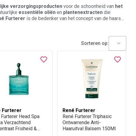
lijke verzorgingsproducten
voor de schoonheid van
het
tuurlijke
essentiële oliën
en
plantenextracten
die
né Furterer
is de bedenker van het concept van de haarspa
Pierre Fabre steeds opnieuw innoverende
Sorteren op:
 Furterer
René Furterer
 Furterer Head Spa
René Furterer Triphasic
ra Verzachtend
Ontwarrende Anti-
ntraat Frisheid &
Haaruitval Balsem 150Ml
erheid 50Ml