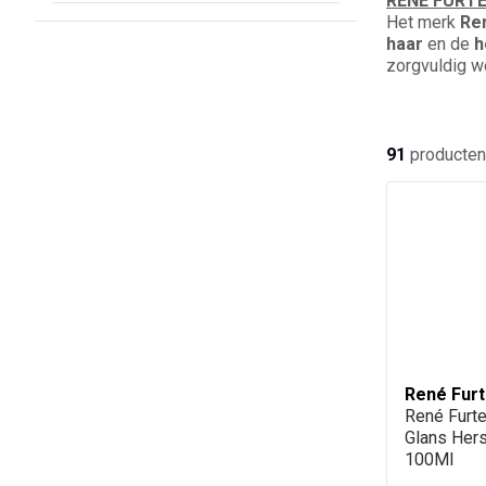
RENE FURTER
Het merk
Re
haar
en de
h
zorgvuldig w
en ontwierp 
haarverzorgin
91
producten
René Furt
René Furte
Glans Her
100Ml