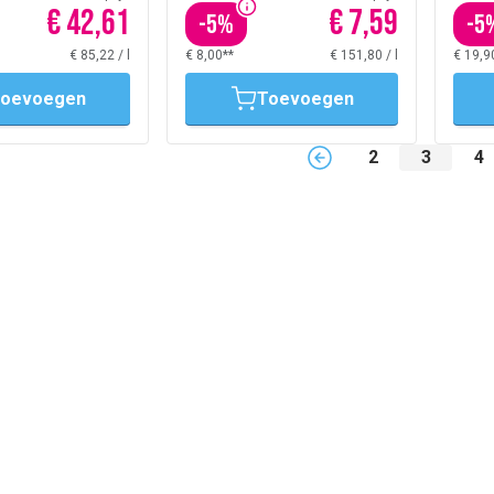
€ 42,61
€ 7,59
-
5
%
-
5
€ 85,22
/
l
€ 8,00**
€ 151,80
/
l
€ 19,9
oevoegen
Toevoegen
2
3
4