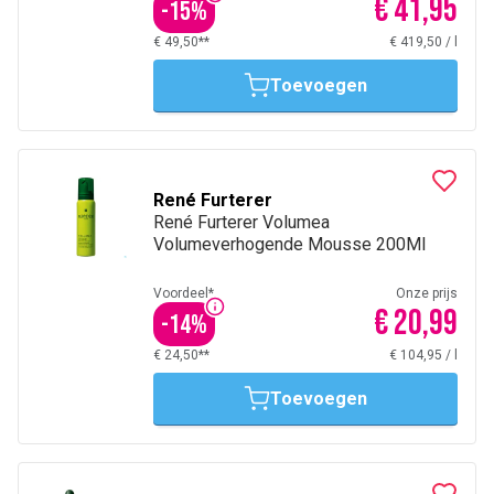
€ 41,95
-
15
%
€ 49,50**
€ 419,50
/
l
Toevoegen
René Furterer
René Furterer Volumea
Volumeverhogende Mousse 200Ml
Voordeel*
Onze prijs
€ 20,99
-
14
%
€ 24,50**
€ 104,95
/
l
Toevoegen