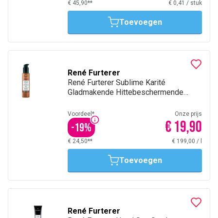
€ 45,90**
€ 0,41
/
stuk
Toevoegen
René Furterer
René Furterer Sublime Karité
Gladmakende Hittebeschermende
Crème 100Ml
Voordeel*
Onze prijs
€ 19,90
-
19
%
€ 24,50**
€ 199,00
/
l
Toevoegen
René Furterer