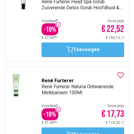
René Furterer Head Spa Scrub
Zuiverende Detox Scrub Hoofdhuid &
Haarwortels 150Ml
Voordeel*
Onze prijs
€ 22,52
-
19
%
€ 27,90**
€ 150,13
/
l
Toevoegen
René Furterer
René Furterer Naturia Ontwarrende
Melkbalsem 150Ml
Voordeel*
Onze prijs
€ 17,73
-
18
%
€ 21,50**
€ 118,20
/
l