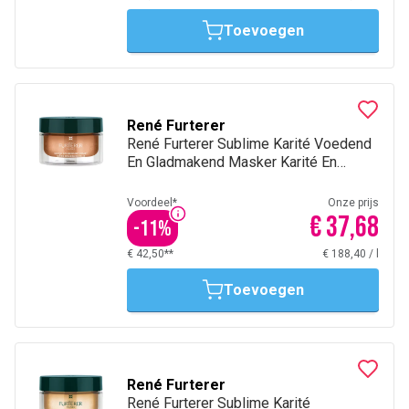
Toevoegen
René Furterer
René Furterer Sublime Karité Voedend
En Gladmakend Masker Karité En
Ceramiden 200Ml
Voordeel*
Onze prijs
€ 37,68
-
11
%
€ 42,50**
€ 188,40
/
l
Toevoegen
René Furterer
René Furterer Sublime Karité