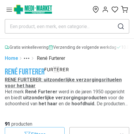
0
Gratis winkellevering
Verzending de volgende werkdag
10.000
Home
René Furterer
Toggle menu
More
René Furterer
RENE FURTERER: uitzonderlijke verzorgingsrituelen
voor het haar
Het merk
René Furterer
werd in de jaren 1950 opgericht
en biedt
uitzonderlijke verzorgingsproducten
voor de
schoonheid van
het haar
en de
hoofdhuid.
De producten
van
René Furterer
bestaan uit 100% natuurlijke
essentiële oliën
en
plantenextracten
die zorgvuldig
werden gekozen omwille van hun uitstekende
91
producten
eigenschappen.
René Furterer
is de bedenker van het
concept van de haarspa en ontwierp met de