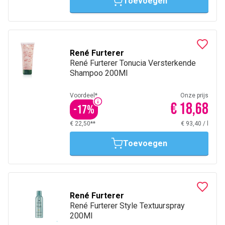
Toevoegen
René Furterer
René Furterer Tonucia Versterkende
Shampoo 200Ml
Voordeel*
Onze prijs
€ 18,68
-
17
%
€ 22,50**
€ 93,40
/
l
Toevoegen
René Furterer
René Furterer Style Textuurspray
200Ml