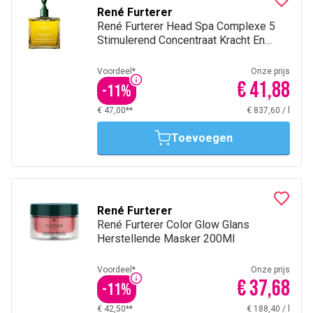
René Furterer
René Furterer Head Spa Complexe 5
Stimulerend Concentraat Kracht En
Vitaliteit 50Ml
Voordeel*
Onze prijs
€ 41,88
-
11
%
€ 47,00**
€ 837,60
/
l
Toevoegen
René Furterer
René Furterer Color Glow Glans
Herstellende Masker 200Ml
Voordeel*
Onze prijs
€ 37,68
-
11
%
€ 42,50**
€ 188,40
/
l