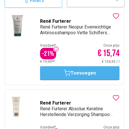
Filters
wetenschappelijk nauwkeurige hulp van de Laboratoires
Pierre Fabre steeds opnieuw innoverende
haarverzorgingsrituelen.
René Furterer
René Furterer Neopur Evenwichtige
Antiroosshampoo Vette Schilfers
150Ml
Voordeel*
Onze prijs
€ 15,74
-
21
%
€ 19,90**
€ 104,93
/
l
Toevoegen
René Furterer
René Furterer Absolue Keratine
Herstellende Verzorging Shampoo
200Ml
Voordeel*
Onze prijs