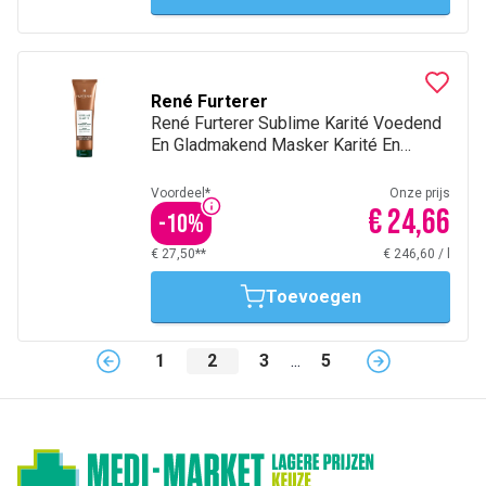
René Furterer
René Furterer Sublime Karité Voedend
En Gladmakend Masker Karité En
Ceramiden 100Ml
Voordeel*
Onze prijs
€ 24,66
-
10
%
€ 27,50**
€ 246,60
/
l
Toevoegen
1
2
3
...
5