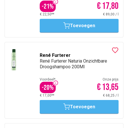
€ 17,80
-
21
%
€ 22,50**
€ 89,00
/
l
Toevoegen
René Furterer
René Furterer Naturia Onzichtbare
Droogshampoo 200Ml
Voordeel*
Onze prijs
€ 13,65
-
20
%
€ 17,00**
€ 68,25
/
l
Toevoegen