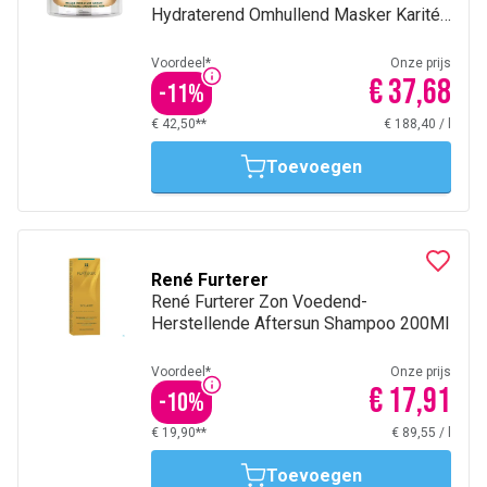
Hydraterend Omhullend Masker Karité
En Ceramiden 200Ml
Voordeel*
Onze prijs
€ 37,68
-
11
%
€ 42,50**
€ 188,40
/
l
Toevoegen
René Furterer
René Furterer Zon Voedend-
Herstellende Aftersun Shampoo 200Ml
Voordeel*
Onze prijs
€ 17,91
-
10
%
€ 19,90**
€ 89,55
/
l
Toevoegen