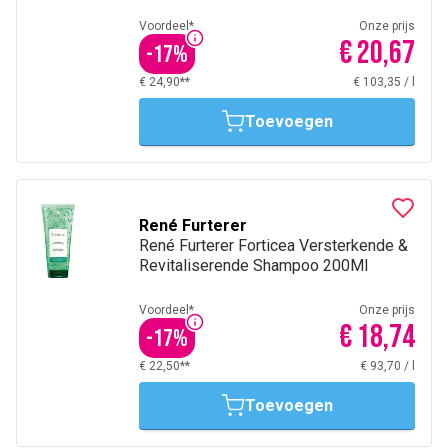
Voordeel*
Onze prijs
€ 20,67
-
17
%
€ 24,90**
€ 103,35
/
l
Toevoegen
René Furterer
René Furterer Forticea Versterkende &
Revitaliserende Shampoo 200Ml
Voordeel*
Onze prijs
€ 18,74
-
17
%
€ 22,50**
€ 93,70
/
l
Toevoegen