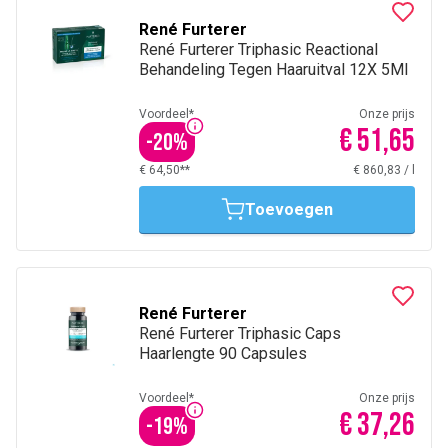
René Furterer
René Furterer Triphasic Reactional
Behandeling Tegen Haaruitval 12X 5Ml
Voordeel*
Onze prijs
€ 51,65
-
20
%
€ 64,50**
€ 860,83
/
l
Toevoegen
René Furterer
René Furterer Triphasic Caps
Haarlengte 90 Capsules
Voordeel*
Onze prijs
€ 37,26
-
19
%