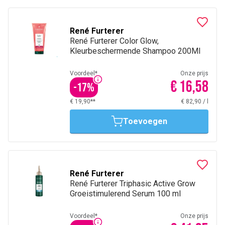
René Furterer
René Furterer Color Glow,
Kleurbeschermende Shampoo 200Ml
Voordeel*
Onze prijs
€ 16,58
-
17
%
€ 19,90**
€ 82,90
/
l
Toevoegen
René Furterer
René Furterer Triphasic Active Grow
Groeistimulerend Serum 100 ml
Voordeel*
Onze prijs