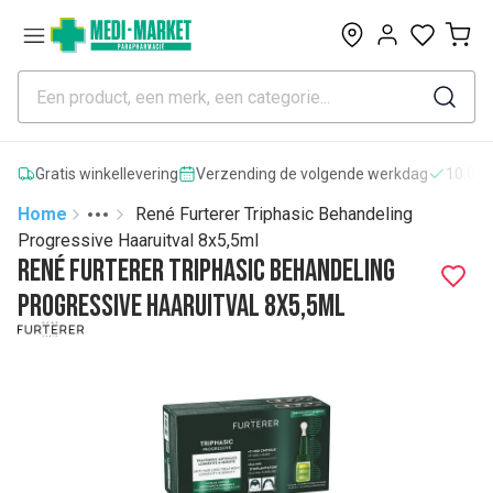
0
Gratis winkellevering
Verzending de volgende werkdag
10.000
Home
René Furterer Triphasic Behandeling
Toggle menu
More
Progressive Haaruitval 8x5,5ml
René Furterer Triphasic Behandeling
Progressive Haaruitval 8x5,5ml