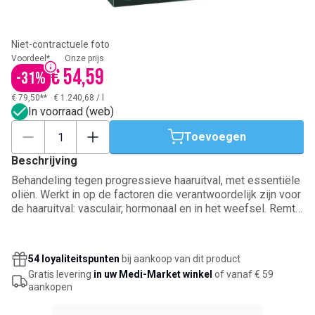
Niet-contractuele foto
Voordeel*
Onze prijs
€ 54,59
-
31
%
€ 79,50**
€ 1.240,68
/
l
In voorraad (web)
Toevoegen
Beschrijving
Behandeling tegen progressieve haaruitval, met essentiële
oliën. Werkt in op de factoren die verantwoordelijk zijn voor
de haaruitval: vasculair, hormonaal en in het weefsel. Remt
de haaruitval. Stimuleert de groei. Verhoogt de
haardichtheid. Minder zichtbare hoofdhuid. 1 tot 2 keer per
week aanbrengen. Zonder spoeling. Geschikt voor
54 loyaliteitspunten
bij aankoop van dit product
gevoelige hoofdhuid.
Gratis levering
in uw Medi-Market winkel
of vanaf € 59
aankopen