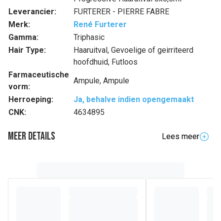
Leverancier:
FURTERER - PIERRE FABRE
Merk:
René Furterer
Gamma:
Triphasic
Hair Type:
Haaruitval, Gevoelige of geirriteerd
hoofdhuid, Futloos
Farmaceutische
Ampule, Ampule
vorm:
Herroeping:
Ja, behalve indien opengemaakt
CNK:
4634895
Meer details
Lees meer
Volledige beschrijving
Progressieve haaruitval met hormonale of erfelijke oorzaak
is verbonden aan een ontregeling van de levenscyclus van
het haar : de goreifase van het haar wordt korter, en leidt tot
een graduele afname van de dichtheid van het haar,
waardoor de hoofdhuid meer en meer zichtbaar wordt.
Triphasic progressive met 3 actieve fasen, voor een
werking op de 3 oorzakelijke factoren van progressieve