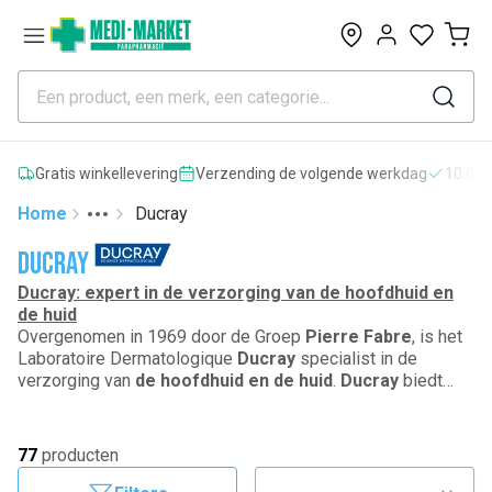
0
Gratis winkellevering
Verzending de volgende werkdag
10.000
Home
Ducray
Toggle menu
More
Ducray
Ducray: expert in de verzorging van de hoofdhuid en
de huid
Overgenomen in 1969 door de Groep
Pierre Fabre
, is het
Laboratoire Dermatologique
Ducray
specialist in de
verzorging van
de hoofdhuid en de huid
.
Ducray
biedt
een gamma verzorgingsproducten aan om de huid en de
hoofdhuid te helpen weerstaan tegen de agressies van het
dagelijks leven. De producten van
Ducray
bieden
77
producten
verschillende behandelingen volgens de waargenomen
problemen: haaruitval, roos, uitdroging van de huid, acne,