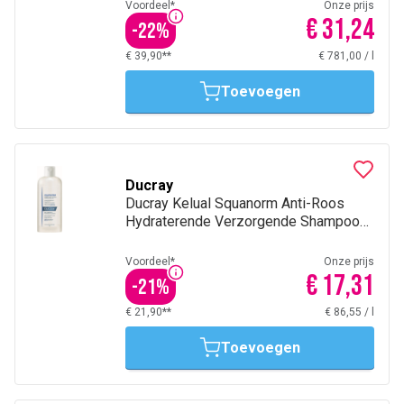
Voordeel*
Onze prijs
€ 31,24
-
22
%
€ 39,90**
€ 781,00
/
l
Toevoegen
Ducray
Ducray Kelual Squanorm Anti-Roos
Hydraterende Verzorgende Shampoo
Droge Schilfers 200Ml
Voordeel*
Onze prijs
€ 17,31
-
21
%
€ 21,90**
€ 86,55
/
l
Toevoegen