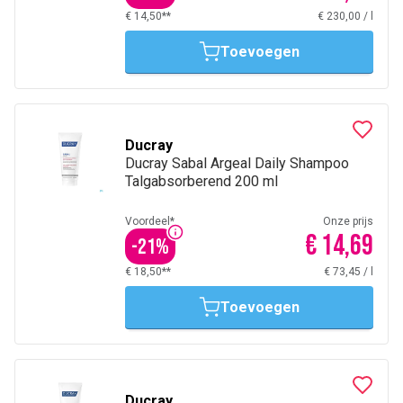
€ 14,50**
€ 230,00
/
l
Toevoegen
Ducray
Ducray Sabal Argeal Daily Shampoo
Talgabsorberend 200 ml
Voordeel*
Onze prijs
€ 14,69
-
21
%
€ 18,50**
€ 73,45
/
l
Toevoegen
Ducray