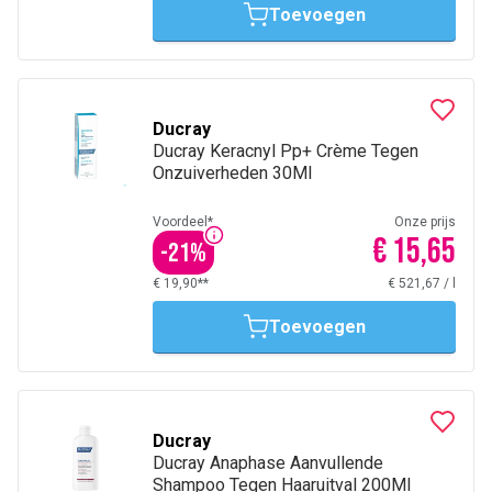
Toevoegen
Ducray
Ducray Keracnyl Pp+ Crème Tegen
Onzuiverheden 30Ml
Voordeel*
Onze prijs
€ 15,65
-
21
%
€ 19,90**
€ 521,67
/
l
Toevoegen
Ducray
Ducray Anaphase Aanvullende
Shampoo Tegen Haaruitval 200Ml