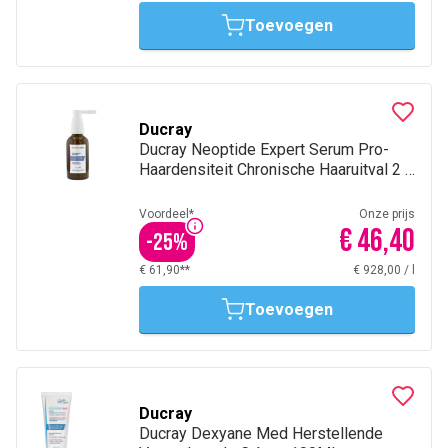
Toevoegen
Ducray
Ducray Neoptide Expert Serum Pro-
Haardensiteit Chronische Haaruitval 2 X
50Ml
Voordeel*
Onze prijs
€ 46,40
-
25
%
€ 61,90**
€ 928,00
/
l
Toevoegen
Ducray
Ducray Dexyane Med Herstellende