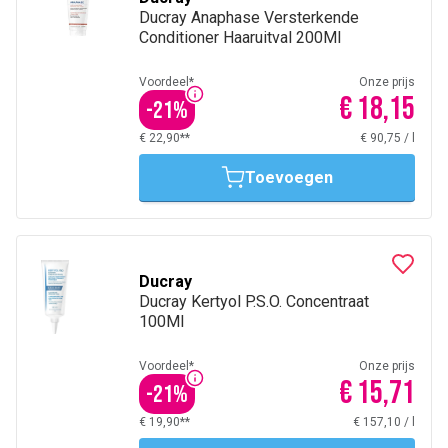
Ducray Anaphase Versterkende
Conditioner Haaruitval 200Ml
Voordeel*
Onze prijs
€ 18,15
-
21
%
€ 22,90**
€ 90,75
/
l
Toevoegen
Ducray
Ducray Kertyol P.S.O. Concentraat
100Ml
Voordeel*
Onze prijs
€ 15,71
-
21
%
€ 19,90**
€ 157,10
/
l