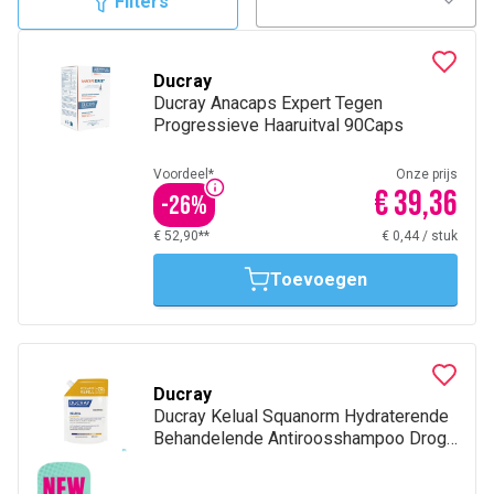
Filters
psoriasis, roodheid, enz.
Ducray
Ducray Anacaps Expert Tegen
Progressieve Haaruitval 90Caps
Voordeel*
Onze prijs
€ 39,36
-
26
%
€ 52,90**
€ 0,44
/
stuk
Toevoegen
Ducray
Ducray Kelual Squanorm Hydraterende
Behandelende Antiroosshampoo Droge
roos Navulling 400 ml