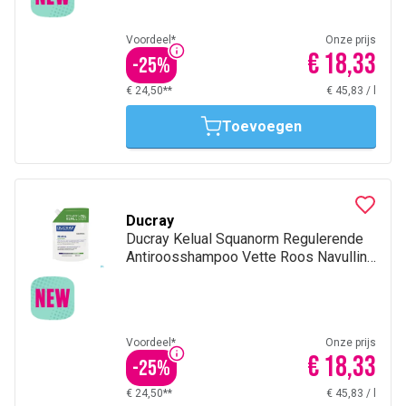
Voordeel*
Onze prijs
€ 18,33
-
25
%
€ 24,50**
€ 45,83
/
l
Toevoegen
Ducray
Ducray Kelual Squanorm Regulerende
Antiroosshampoo Vette Roos Navulling
400 ml
Voordeel*
Onze prijs
€ 18,33
-
25
%
€ 24,50**
€ 45,83
/
l