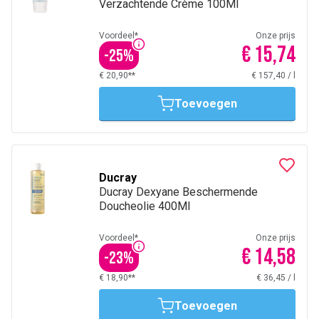
Verzachtende Crème 100Ml
Voordeel*
Onze prijs
€ 15,74
-
25
%
€ 20,90**
€ 157,40
/
l
Toevoegen
Ducray
Ducray Dexyane Beschermende
Doucheolie 400Ml
Voordeel*
Onze prijs
€ 14,58
-
23
%
€ 18,90**
€ 36,45
/
l
Toevoegen