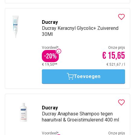
Ducray
Ducray Keracnyl Glycolic+ Zuiverend
30Ml
Voordeel*
Onze prijs
€ 15,65
-
20
%
€ 19,50**
€ 521,67
/
l
Toevoegen
Ducray
Ducray Anaphase Shampoo tegen
haaruitval & Groeistimulerend 400 ml
Voordeel*
Onze prijs