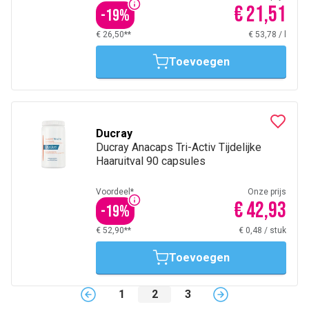
€ 21,51
-
19
%
€ 26,50**
€ 53,78
/
l
Toevoegen
Ducray
Ducray Anacaps Tri-Activ Tijdelijke
Haaruitval 90 capsules
Voordeel*
Onze prijs
€ 42,93
-
19
%
€ 52,90**
€ 0,48
/
stuk
Toevoegen
1
2
3