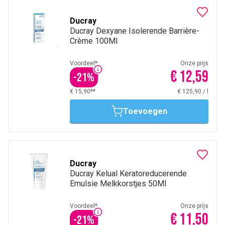
Ducray
Ducray Dexyane Isolerende Barrière-
Crème 100Ml
Voordeel*
Onze prijs
€ 12,59
-
21
%
€ 15,90**
€ 125,90
/
l
Toevoegen
Ducray
Ducray Kelual Keratoreducerende
Emulsie Melkkorstjes 50Ml
Voordeel*
Onze prijs
€ 11,50
-
21
%