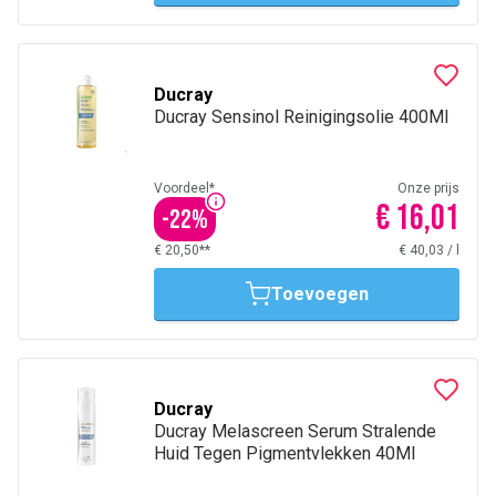
Ducray
Ducray Sensinol Reinigingsolie 400Ml
Voordeel*
Onze prijs
€ 16,01
-
22
%
€ 20,50**
€ 40,03
/
l
Toevoegen
Ducray
Ducray Melascreen Serum Stralende
Huid Tegen Pigmentvlekken 40Ml