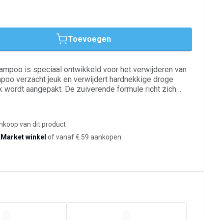
Toevoegen
mpoo is speciaal ontwikkeld voor het verwijderen van
poo verzacht jeuk en verwijdert hardnekkige droge
k wordt aangepakt. De zuiverende formule richt zich
rantwoordelijk zijn voor de schilfers. Te gebruiken
ngsfase als tijdens de onderhoudsfase. Respecteert
 voor zowel tieners als volwassenen.
ankoop van dit product
-Market winkel
of vanaf € 59 aankopen