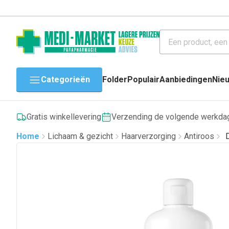
Categorieën
Folder
Populair
Aanbiedingen
Nie
Gratis winkellevering
Verzending de volgende werkda
Home
Lichaam & gezicht
Haarverzorging
Antiroos