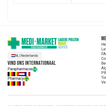
ME
He
Le
FA
NL
|
Nederlands
Co
Vind ons internationaal
Be
Al
Parapharmacie
PR
To
Pharmacy
Ve