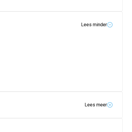
Lees minder
Lees meer
CAPRYLYL GLYCOL. FRAGRANCE (PARFUM).
SODIUM ETHYLENEDIAMINE DISUCCINATE. XANTHAN