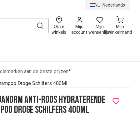
NL
|
Nederlands
0
Onze
Mijn
Mijn
Mijn
winkels
account
wensenlijst
winkelmand
ciemerken aan de beste prijzen*
hampoo Droge Schilfers 400Ml
uanorm Anti-Roos Hydraterende
poo Droge Schilfers 400Ml