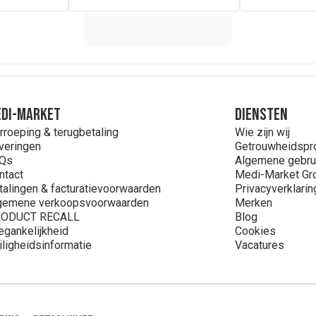
DI-MARKET
Diensten
rroeping & terugbetaling
Wie zijn wij
veringen
Getrouwheidsp
Qs
Algemene gebru
ntact
Medi-Market Gr
talingen & facturatievoorwaarden
Privacyverklarin
gemene verkoopsvoorwaarden
Merken
ODUCT RECALL
Blog
egankelijkheid
Cookies
iligheidsinformatie
Vacatures