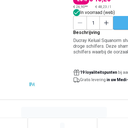
€ 26,90**
€ 48,23
/
l
In voorraad (web)
Beschrijving
Ducray Kelual Squanorm sha
droge schilfers. Deze sham
schilfers waarbij de oorzaa
direct op de factoren die ve
zowel tijdens de behandeli
haarkleuring en is geschikt
19 loyaliteitspunten
bij a
Gratis levering
in uw Medi