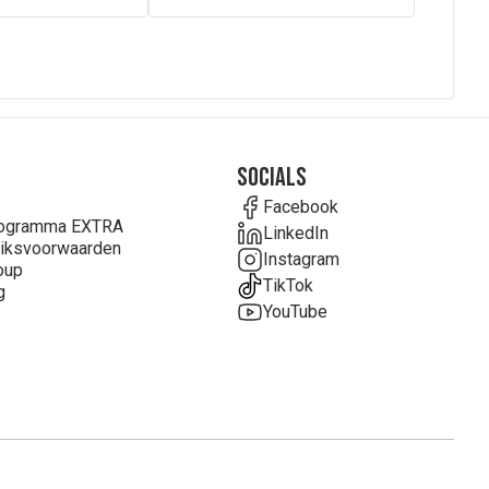
Socials
Facebook
rogramma EXTRA
LinkedIn
iksvoorwaarden
Instagram
oup
TikTok
g
YouTube