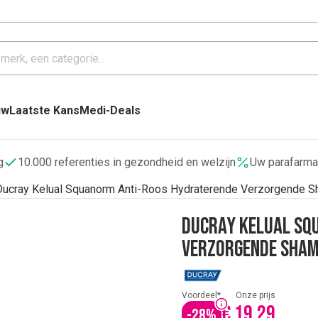
uw
Laatste Kans
Medi-Deals
g
10.000 referenties in gezondheid en welzijn
Uw parafarma
Ducray Kelual Squanorm Anti-Roos Hydraterende Verzorgende S
Ducray Kelual Sq
Verzorgende Sham
Voordeel*
Onze prijs
€ 19,29
-
28
%