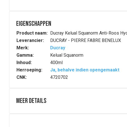
Eigenschappen
Product naam:
Ducray Kelual Squanorm Anti-Roos Hy
Leverancier:
DUCRAY - PIERRE FABRE BENELUX
Merk:
Ducray
Gamma:
Kelual Squanorm
Inhoud:
400ml
Herroeping:
Ja, behalve indien opengemaakt
CNK:
4720702
Meer details
Samenstelling
WATER (AQUA). GLYCERIN. DECYL GLUCOSIDE. DISOD
HYDROXYPROPYL GUAR HYDROXYPROPYLTRIMONIUM C
GUM