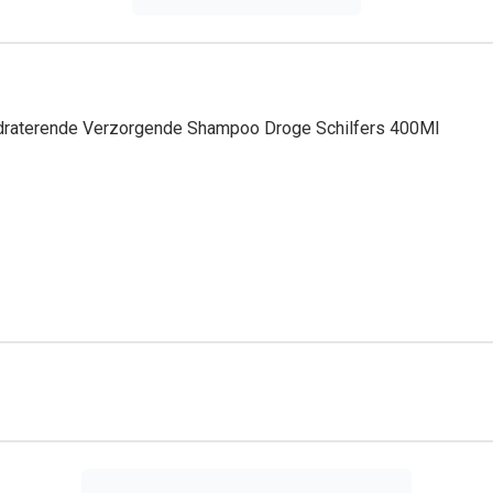
draterende Verzorgende Shampoo Droge Schilfers 400Ml
IUM COCOYL GLUTAMATE. SUCCINIC ACID. 1,2-HEXANEDIOL. 
HLORIDE. PIROCTONE OLAMINE. SODIUM HYDROXIDE. TRI