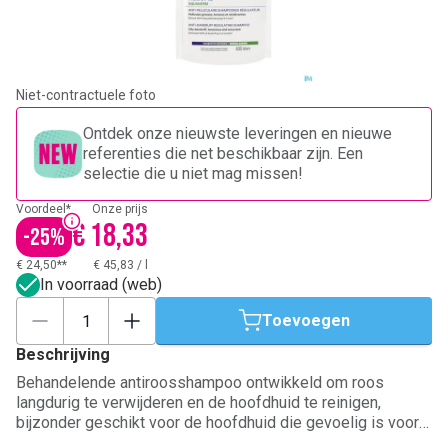
Niet-contractuele foto
Ontdek onze nieuwste leveringen en nieuwe
referenties die net beschikbaar zijn. Een
selectie die u niet mag missen!
Voordeel*
Onze prijs
€ 18,33
-
25
%
€ 24,50**
€ 45,83
/
l
In voorraad (web)
Toevoegen
Beschrijving
Behandelende antiroosshampoo ontwikkeld om roos
langdurig te verwijderen en de hoofdhuid te reinigen,
bijzonder geschikt voor de hoofdhuid die gevoelig is voor
vette of zichtbare roos. De shampoo bevat een technologie