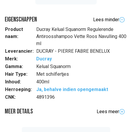
Eigenschappen
Lees minder
Product
Ducray Kelual Squanorm Regulerende
naam:
Antiroosshampoo Vette Roos Navulling 400
ml
Leverancier:
DUCRAY - PIERRE FABRE BENELUX
Merk:
Ducray
Gamma:
Kelual Squanorm
Hair Type:
Met schilfertjes
Inhoud:
400ml
Herroeping:
Ja, behalve indien opengemaakt
CNK:
4891396
Meer details
Lees meer
Samenstelling
WATER (AQUA). GLYCERIN. DECYL GLUCOSIDE. DISODIUM