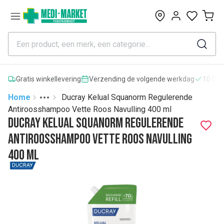
0
Gratis winkellevering
Verzending de volgende werkdag
10.000
Home
Ducray Kelual Squanorm Regulerende
Toggle menu
More
Antiroosshampoo Vette Roos Navulling 400 ml
Ducray Kelual Squanorm Regulerende
Antiroosshampoo Vette Roos Navulling
400 ml