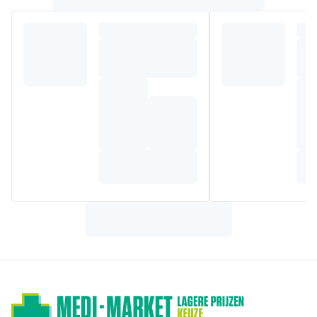
COCOYL GLUTAMATE. SUCCINIC ACID. 1,2-HEXANEDIOL.
BISABOLOL. CAPRYLYL GLYCOL. FRAGRANCE (PARFUM).
GLYCERYL LAURATE. HYDROXYPROPYL GUAR
HYDROXYPROPYLTRIMONIUM CHLORIDE. PIROCTONE
OLAMINE. SODIUM HYDROXIDE. TRISODIUM
ETHYLENEDIAMINE DISUCCINATE. XANTHAN GUM