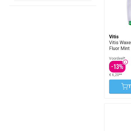
Vitis
Vitis Waxe
Fluor Mint
Voordeel*
-
13
%
€ 6,20**
T