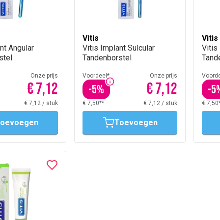
Vitis
Vitis
ant Angular
Vitis Implant Sulcular
Vitis
stel
Tandenborstel
Tand
Onze prijs
Voordeel*
Onze prijs
Voorde
€ 7,12
€ 7,12
-
5
%
-
5
€ 7,12
/
stuk
€ 7,50**
€ 7,12
/
stuk
€ 7,50
oevoegen
Toevoegen