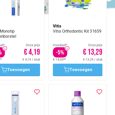
Vitis
 Monotip
Vitis Orthodontic Kit 31659
enborstel
el*
Onze prijs
Voordeel*
Onze prijs
€ 4,19
€ 13,29
%
-
5
%
**
€ 4,19
/
stuk
€ 14,00**
€ 13,29
/
stuk
Toevoegen
Toevoegen