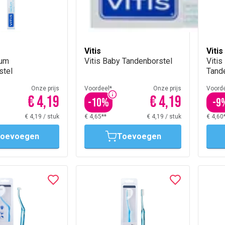
Vitis
Vitis
ium
Vitis Baby Tandenborstel
Vitis
stel
Tand
Onze prijs
Voordeel*
Onze prijs
Voorde
€ 4,19
€ 4,19
-
10
%
-
9
€ 4,19
/
stuk
€ 4,65**
€ 4,19
/
stuk
€ 4,60
oevoegen
Toevoegen