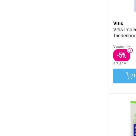
Vitis
Vitis Impl
Tandenbor
Voordeel*
-
5
%
€ 7,50**
T