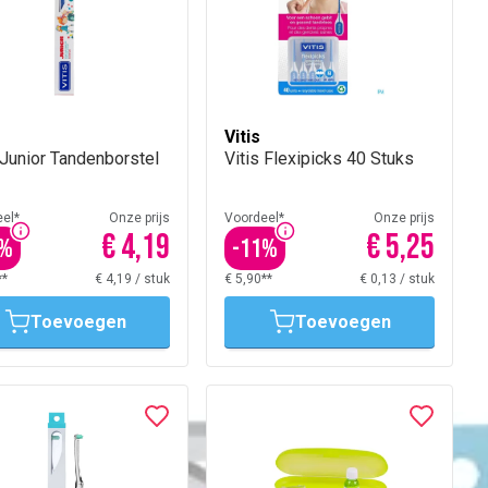
Vitis
 Junior Tandenborstel
Vitis Flexipicks 40 Stuks
el*
Onze prijs
Voordeel*
Onze prijs
€ 4,19
€ 5,25
%
-
11
%
**
€ 4,19
/
stuk
€ 5,90**
€ 0,13
/
stuk
Toevoegen
Toevoegen