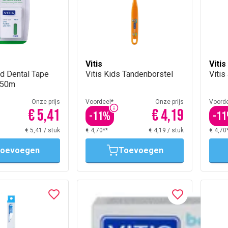
Vitis
Vitis
d Dental Tape
Vitis Kids Tandenborstel
Vitis
 50m
Onze prijs
Voordeel*
Onze prijs
Voorde
€ 5,41
€ 4,19
-
11
%
-
11
€ 5,41
/
stuk
€ 4,70**
€ 4,19
/
stuk
€ 4,70
oevoegen
Toevoegen