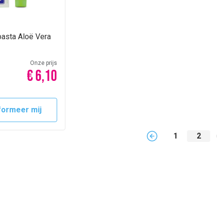
pasta Aloë Vera
Onze prijs
€ 6,10
formeer mij
1
2