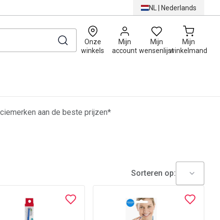
NL
|
Nederlands
0
Onze
Mijn
Mijn
Mijn
winkels
account
wensenlijst
winkelmand
ciemerken aan de beste prijzen*
Sorteren op: