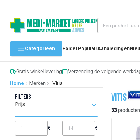
Categorieën
Folder
Populair
Aanbiedingen
Nie
Gratis winkellevering
Verzending de volgende werkda
Home
Merken
Vitis
Vitis
Filters
Prijs
33
producten
€
-
€