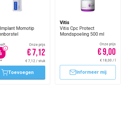
Vitis
 Implant Momotip
Vitis Cpc Protect
enborstel
Mondspoeling 500 ml
Onze prijs
el*
Onze prijs
€ 9,00
€ 7,12
%
€ 18,00
/
l
**
€ 7,12
/
stuk
Informeer mij
Toevoegen