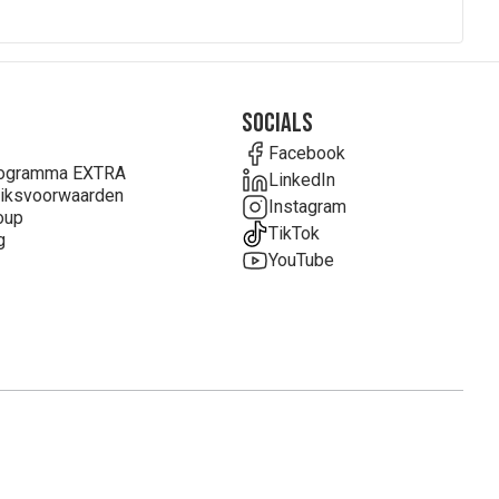
Socials
Facebook
rogramma EXTRA
LinkedIn
iksvoorwaarden
Instagram
oup
TikTok
g
YouTube