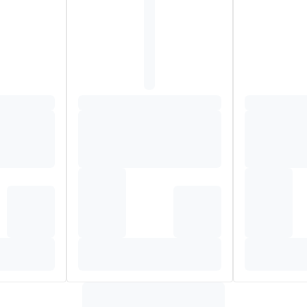
elijk gebruikt worden door een volwassene
 tandpasta aanduiden
ndje door een volwassene