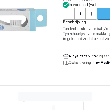
€ 4,65**
€ 4,19
/
stuk
In voorraad (web)
Beschrijving
Tandenborstel voor baby’s. 
Tynexhaartjes voor makkeli
is gekleurd zodat u kunt zi
4 loyaliteitspunten
bij aan
Gratis levering
in uw Medi