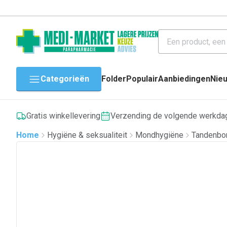
Categorieën
Folder
Populair
Aanbiedingen
Nie
Gratis winkellevering
Verzending de volgende werkda
Home
Hygiëne & seksualiteit
Mondhygiëne
Tandenbo