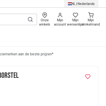
NL
|
Nederlands
0
Onze
Mijn
Mijn
Mijn
winkels
account
wensenlijst
winkelmand
ciemerken aan de beste prijzen*
borstel