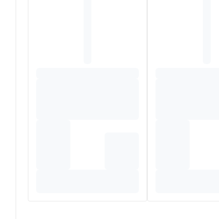
Ergonomisch handvat met anti-slipgroeven, kan gemakk
Gekleurde borstelharen die de aanbevolen hoeveelheid
Speciaal ontwikkeld voor het poetsen van een babymo