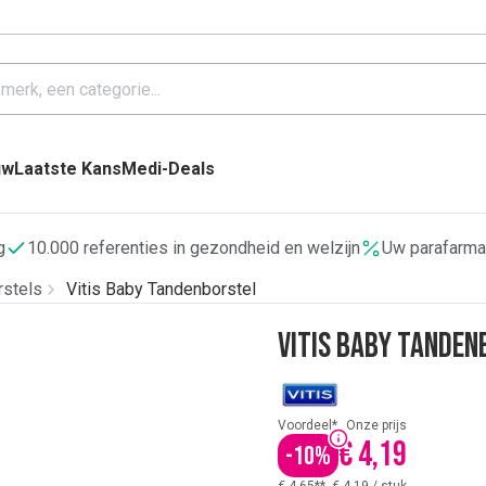
uw
Laatste Kans
Medi-Deals
g
10.000 referenties in gezondheid en welzijn
Uw parafarma
rstels
Vitis Baby Tandenborstel
Vitis Baby Tanden
Voordeel*
Onze prijs
€ 4,19
-
10
%