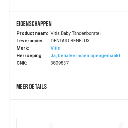
Eigenschappen
Product naam:
Vitis Baby Tandenborstel
Leverancier:
DENTAID BENELUX
Merk:
Vitis
Herroeping:
Ja, behalve indien opengemaakt
CNK:
3809837
Meer details
Volledige beschrijving
Zachte reiniging van de eerste tandjes en tandvlee
Tandenborstel voor baby's
Kleine, ronde borstelkop
Extra zachte Tynex borstelharen
Smalle hals om gemakkelijk de hele mondholte te berei