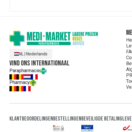
ME
He
Le
FA
NL
|
Nederlands
Co
Vind ons internationaal
Be
Al
Parapharmacie
PR
To
Pharmacy
Ve
Klantbeoordelingen
Bestellingen
Beveiligde Betaling
Leve