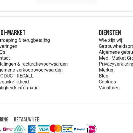
DI-MARKET
Diensten
rroeping & terugbetaling
Wie zijn wij
veringen
Getrouwheidsp
Qs
Algemene gebru
ntact
Medi-Market Gr
talingen & facturatievoorwaarden
Privacyverklarin
gemene verkoopsvoorwaarden
Merken
ODUCT RECALL
Blog
egankelijkheid
Cookies
iligheidsinformatie
Vacatures
ring
Betaalwijze