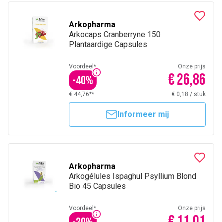
Arkopharma
Arkocaps Cranberryne 150
Plantaardige Capsules
Voordeel*
Onze prijs
€ 26,86
-
40
%
€ 44,76**
€ 0,18
/
stuk
Informeer mij
Arkopharma
Arkogélules Ispaghul Psyllium Blond
Bio 45 Capsules
Voordeel*
Onze prijs
€ 11,01