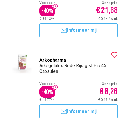
Voordeel*
Onze prijs
€ 21,68
-
40
%
€ 36,13**
€ 0,14
/
stuk
Informeer mij
Arkopharma
Arkogelules Rode Rijstgist Bio 45
Capsules
Voordeel*
Onze prijs
€ 8,26
-
40
%
€ 13,77**
€ 0,18
/
stuk
Informeer mij