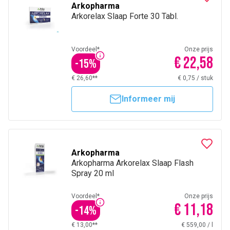
Arkopharma
Arkorelax Slaap Forte 30 Tabl.
Voordeel*
Onze prijs
€ 22,58
-
15
%
€ 26,60**
€ 0,75
/
stuk
Informeer mij
Arkopharma
Arkopharma Arkorelax Slaap Flash
Spray 20 ml
Voordeel*
Onze prijs
€ 11,18
-
14
%
€ 13,00**
€ 559,00
/
l