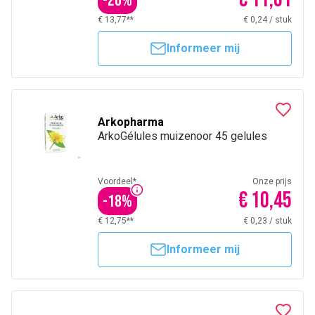
-
20
%
€ 13,77**
€ 0,24
/
stuk
Informeer mij
Arkopharma
ArkoGélules muizenoor 45 gelules
Voordeel*
Onze prijs
€ 10,45
-
18
%
€ 12,75**
€ 0,23
/
stuk
Informeer mij