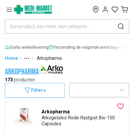
0
Gratis winkellevering
Verzending de volgende werkdag
10.000
Home
Arkopharma
Toggle menu
More
Arkopharma
173
producten
Filters
Arkopharma
Arkogelules Rode Rijstgist Bio 150
Capsules