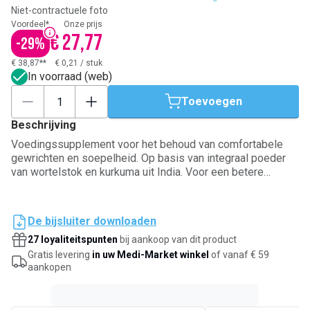
Niet-contractuele foto
Voordeel*
Onze prijs
€ 27,77
-
29
%
€ 38,87**
€ 0,21
/
stuk
In voorraad (web)
Toevoegen
Beschrijving
Voedingssupplement voor het behoud van comfortabele
gewrichten en soepelheid. Op basis van integraal poeder
van wortelstok en kurkuma uit India. Voor een betere
absorptie kan het gebruikt worden in combinatie met
zwarte peper, dat piperine bevat. Niet aanbevolen voor
zwangere vrouwen of vrouwen die borstvoeding geven.
De bijsluiter downloaden
Vanaf 15 jaar.
27 loyaliteitspunten
bij aankoop van dit product
Gratis levering
in uw Medi-Market winkel
of vanaf € 59
aankopen