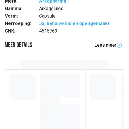
Merk:
Arkopharma
Gamma:
Arkogélules
Vorm:
Capsule
Herroeping:
Ja, behalve indien opengemaakt
CNK:
4515763
Meer details
Lees meer
Volledige beschrijving
Arkocaps® Curcuma Piperine is een voedingssupplement
speciaal geformuleerd
om te helpen een goed
gewrichtscomfort te behouden.
De wortelstok van
Curcuma helpt de
flexibiliteit
en het
comfort van de
gewrichten
te behouden. Zwarte peper, die piperine bevat,
verhoogt de absorptie van Curcuma.
Steunend op hun expertise in het domein van de
fytotherapie hebben de laboratoria Arkopharma de
Arkocaps® Curcuma Piperine speciaal ontwikkeld: een
exclusieve formule, op basis van ARKOTOTUM® Intégral,
waardoor 100 % van de werkzame bestanddelen van de
plant behouden blijven terwijl ook de kwaliteit en de
integriteit bewaard blijven.