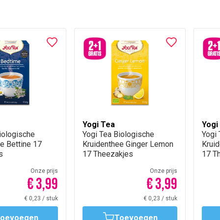
Yogi Tea
Yogi
iologische
Yogi Tea Biologische
‌Yogi
e Bettine 17
Kruidenthee Ginger Lemon
Krui
s
17 Theezakjes
17 T
Onze prijs
Onze prijs
€ 3,99
€ 3,99
€ 0,23
/
stuk
€ 0,23
/
stuk
oevoegen
Toevoegen