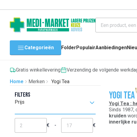
Categorieën
Folder
Populair
Aanbiedingen
Nie
Gratis winkellevering
Verzending de volgende werkda
Home
Merken
Yogi Tea
Yogi Tea
Filters
Prijs
Yogi Tea : h
Sinds 1987, 
kruiden
word
innerlijke r
€
-
€