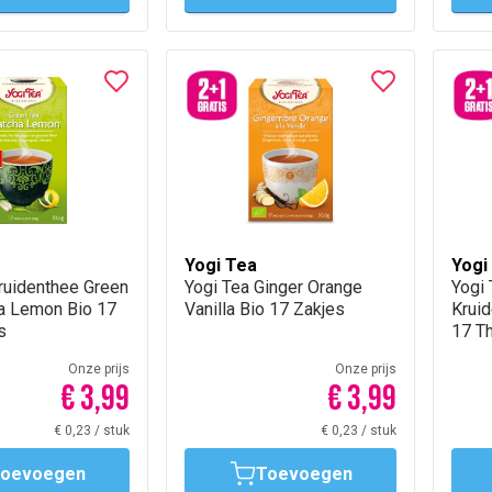
Yogi Tea
Yogi
ruidenthee Green
Yogi Tea Ginger Orange
‌Yogi
a Lemon Bio 17
Vanilla Bio 17 Zakjes
Krui
s
17 T
Onze prijs
Onze prijs
€ 3,99
€ 3,99
€ 0,23
/
stuk
€ 0,23
/
stuk
oevoegen
Toevoegen