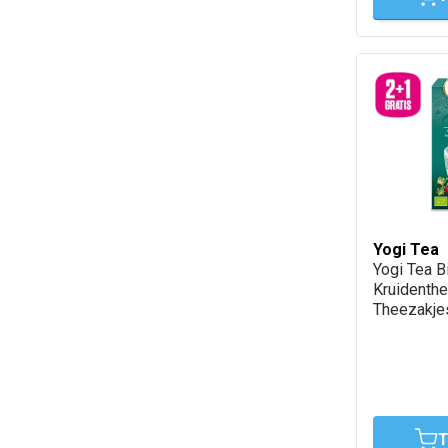
Yogi Tea
Yogi Tea B
Kruidenth
Theezakje
T