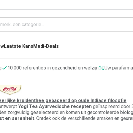
uw
Laatste Kans
Medi-Deals
g
10.000 referenties in gezondheid en welzijn
Uw parafarma
eerlijke kruidenthee gebaseerd op oude Indiase filosofie
ontwerpt
Yogi Tea Ayurvedische recepten
geïnspireerd door 3
en zorgvuldig geselecteerd en komen uit gecontroleerde biolo
ust en sereniteit
. Ontdek ook de verschillende smaken en geur