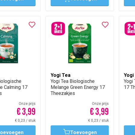
Yogi Tea
Yogi
iologische
Yogi Tea Biologische
Yogi 
ee Calming 17
Melange Green Energy 17
17 T
s
Theezakjes
Onze prijs
Onze prijs
€ 3,99
€ 3,99
€ 0,23
/
stuk
€ 0,23
/
stuk
oevoegen
Toevoegen