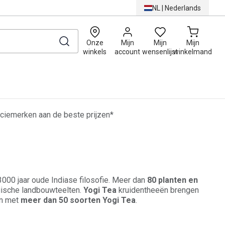
NL
|
Nederlands
0
Onze
Mijn
Mijn
Mijn
winkels
account
wensenlijst
winkelmand
ciemerken aan de beste prijzen*
000 jaar oude Indiase filosofie. Meer dan
80 planten en
gische landbouwteelten.
Yogi Tea
kruidentheeën brengen
en met
meer dan 50 soorten Yogi Tea
.