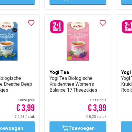
Yogi Tea
Yogi
iologische
‌Yogi Tea Biologische
‌Yogi
ee Breathe Deep
Kruidenthee Women's
Kruid
kjes
Balance 17 Theezakjes
Rooib
Thee
Onze prijs
Onze prijs
€ 3,99
€ 3,99
€ 0,23
/
stuk
€ 0,23
/
stuk
oevoegen
Toevoegen