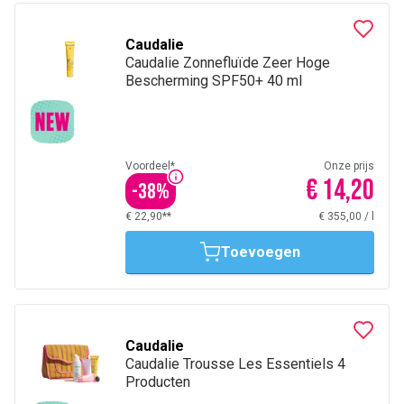
Caudalie
Caudalie Zonnefluïde Zeer Hoge
Bescherming SPF50+ 40 ml
Voordeel*
Onze prijs
€ 14,20
-
38
%
€ 22,90**
€ 355,00
/
l
Toevoegen
Caudalie
Caudalie Trousse Les Essentiels 4
Producten