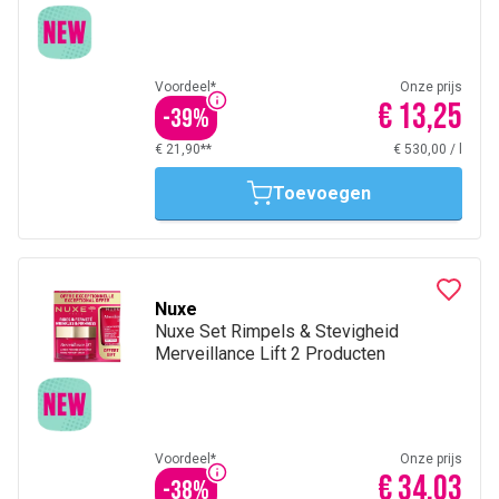
Voordeel*
Onze prijs
€ 13,25
-
39
%
€ 21,90**
€ 530,00
/
l
Toevoegen
Nuxe
Nuxe Set Rimpels & Stevigheid
Merveillance Lift 2 Producten
Voordeel*
Onze prijs
€ 34,03
-
38
%