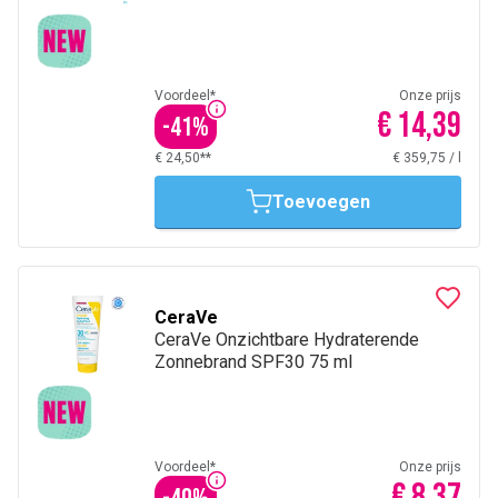
Voordeel*
Onze prijs
€ 14,39
-
41
%
€ 24,50**
€ 359,75
/
l
Toevoegen
CeraVe
CeraVe Onzichtbare Hydraterende
Zonnebrand SPF30 75 ml
Voordeel*
Onze prijs
€ 8,37