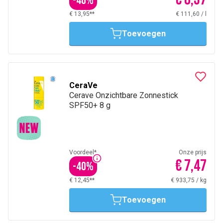
-
40
%
€ 13,95**
€ 111,60
/
l
Toevoegen
CeraVe
Cerave Onzichtbare Zonnestick
SPF50+ 8 g
Voordeel*
Onze prijs
€ 7,47
-
40
%
€ 12,45**
€ 933,75
/
kg
Toevoegen