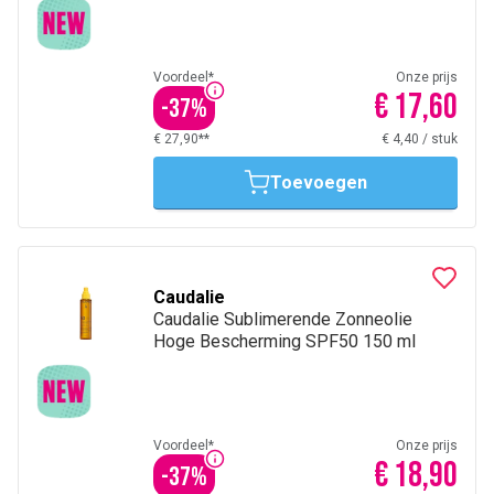
Voordeel*
Onze prijs
€ 17,60
-
37
%
€ 27,90**
€ 4,40
/
stuk
Toevoegen
Caudalie
Caudalie Sublimerende Zonneolie
Hoge Bescherming SPF50 150 ml
Voordeel*
Onze prijs
€ 18,90
-
37
%