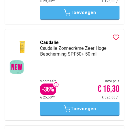
€ 29,90**
€ 126,00
/
l
Toevoegen
Caudalie
Caudalie Zonnecrème Zeer Hoge
Bescherming SPF50+ 50 ml
Voordeel*
Onze prijs
€ 16,30
-
36
%
€ 25,50**
€ 326,00
/
l
Toevoegen