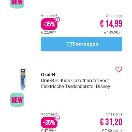
Voordeel*
Onze prijs
€ 14,99
-
35
%
€ 22,90**
€ 149,90
/
l
Toevoegen
Oral-B
Oral-B iO Kids Opzetborstel voor
Elektrische Tandenborstel Disney
Stitch +6 jaar 4 Opzetborstels
Voordeel*
Onze prijs
€ 31,20
-
35
%
€ 47,99**
€ 7,80
/
stuk