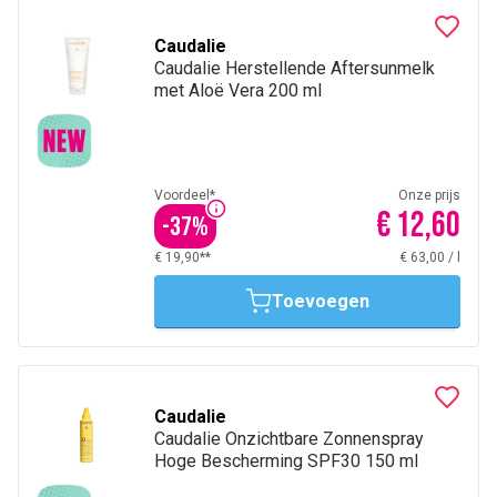
Caudalie
Caudalie Herstellende Aftersunmelk
met Aloë Vera 200 ml
Voordeel*
Onze prijs
€ 12,60
-
37
%
€ 19,90**
€ 63,00
/
l
Toevoegen
Caudalie
Caudalie Onzichtbare Zonnenspray
Hoge Bescherming SPF30 150 ml