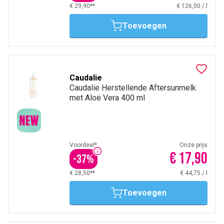
€ 29,90**
€ 126,00
/
l
Toevoegen
Caudalie
Caudalie Herstellende Aftersunmelk
met Aloë Vera 400 ml
Voordeel*
Onze prijs
€ 17,90
-
37
%
€ 28,50**
€ 44,75
/
l
Toevoegen