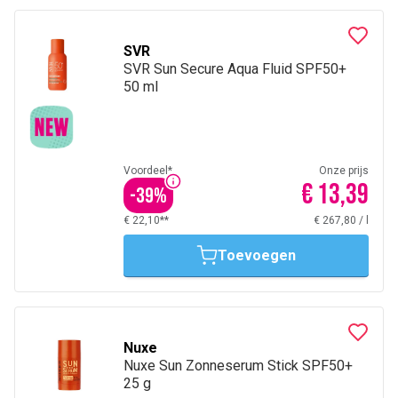
SVR
SVR Sun Secure Aqua Fluid SPF50+
50 ml
Voordeel*
Onze prijs
€ 13,39
-
39
%
€ 22,10**
€ 267,80
/
l
Toevoegen
Nuxe
Nuxe Sun Zonneserum Stick SPF50+
25 g