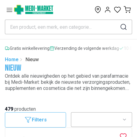
0
Gratis winkellevering
Verzending de volgende werkdag
10.000
Home
Nieuw
Nieuw
Ontdek alle nieuwigheden op het gebied van parafarmacie
bij Medi-Market: bekijk de nieuwste verzorgingsproducten,
supplementen en cosmetica die net zijn binnengekomen.
Bekijk onze
gezichtsverzorgingsproducten
,
lichaamsverzorgingsproducten
,
voedingssupplementen
en
schoonheidsproducten
voor het hele gezin. Blader door
479
producten
onze selecties om de nieuwste producten te ontdekken,
profiteer van advies om de juiste verzorgingsproducten
Filters
voor uw behoeften te kiezen en blijf op de hoogte van de
laatste trends op het gebied van gezondheid, schoonheid