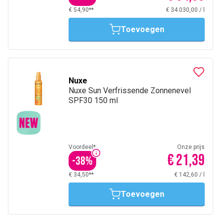
€ 54,90**
€ 34.030,00
/
l
Toevoegen
Nuxe
Nuxe Sun Verfrissende Zonnenevel
SPF30 150 ml
Voordeel*
Onze prijs
€ 21,39
-
38
%
€ 34,50**
€ 142,60
/
l
Toevoegen