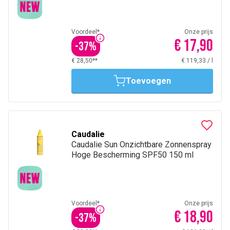
Voordeel*
Onze prijs
€ 17,90
-
37
%
€ 28,50**
€ 119,33
/
l
Toevoegen
Caudalie
Caudalie Sun Onzichtbare Zonnenspray
Hoge Bescherming SPF50 150 ml
Voordeel*
Onze prijs
€ 18,90
-
37
%