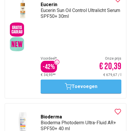
en welzijn.
Eucerin
Eucerin Sun Oil Control Ultralicht Serum
SPF50+ 30ml
Voordeel*
Onze prijs
€ 20,39
-
42
%
€ 34,95**
€ 679,67
/
l
Toevoegen
Bioderma
Bioderma Photoderm Ultra-Fluid AR+
SPF50+ 40 ml