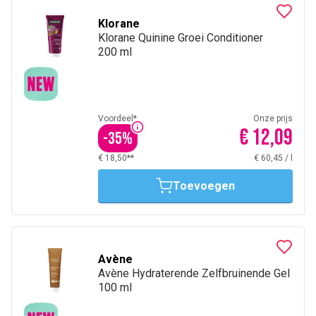
Klorane
Klorane Quinine Groei Conditioner
200 ml
Voordeel*
Onze prijs
€ 12,09
-
35
%
€ 18,50**
€ 60,45
/
l
Toevoegen
Avène
Avène Hydraterende Zelfbruinende Gel
100 ml