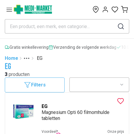
0
Gratis winkellevering
Verzending de volgende werkdag
10.000
Home
EG
Toggle menu
More
EG
3
producten
Filters
EG
Magnesium Opti 60 filmomhulde
tabletten
Voordeel*
Onze prijs