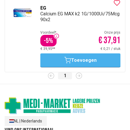
EG
Calcium EG MAX k2 1G/1000Ui/75Mcg
90x2
Voordeel*
Onze prijs
€ 37,91
-
5
%
€ 39,95**
€ 0,21
/
stuk
Toevoegen
1
NL
|
Nederlands