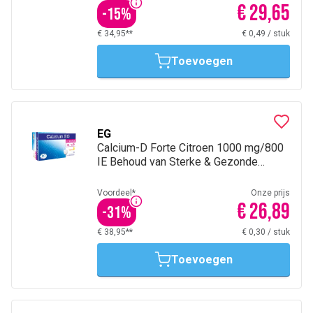
€ 29,65
-
15
%
€ 34,95**
€ 0,49
/
stuk
Toevoegen
EG
Calcium-D Forte Citroen 1000 mg/800
IE Behoud van Sterke & Gezonde
botten 90 Tabletten
Voordeel*
Onze prijs
€ 26,89
-
31
%
€ 38,95**
€ 0,30
/
stuk
Toevoegen