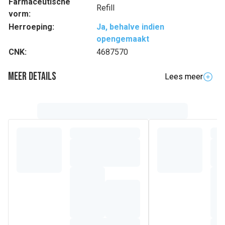
Farmaceutische
Refill
vorm:
Herroeping:
Ja, behalve indien
opengemaakt
CNK:
4687570
Meer details
Lees meer
Volledige beschrijving
Ervaar de Oral-B Sensi UltraThin opzetborstel ontworpen
door het nr. 1 wereldwijd aanbevolen tandartsmerk - Oral-B.
De ronde bloembladvorm is ontworpen in samenwerking
met tandartsen. Hij heeft zachte, ultradunne borstelharen
die zacht zijn voor het tandvlees, gecombineerd met
gewone borstelharen die hard zijn voor tandplak. Sensi
Ultrathin verwijdert tot 100% meer plak en vermindert
tandvleesontstekingen met 100% in vergelijking met een
handtandenborstel. De unieke combinatie van afgeronde en
ultradunne borstelharen maakt Sensi Ultrathin ideaal voor
iedereen met een gevoelige mond en iedereen die op zoek
is naar gewoon een geweldige zachte reiniging. Compatibel
met Oral-B Genius 8000, 9000. Compatibel met Oral-B