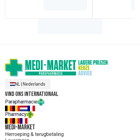
Smart 4000, 4900, 5000, 6000, 6500, 7000. Compatibel met
Oral-B PRO 600, 650, 1000, 2000, 2500, 3000. Compatibel
met alle Oral-B Vitality en Vitality Plus varianten. Elke
bestelling wordt geleverd met 2x Oral-B Sensitive Ultrathin
elektrische opzetborstels, behalve voor de Oral-B iO.
NL
|
Nederlands
Vind ons internationaal
Parapharmacie
Pharmacy
MEDI-MARKET
Herroeping & terugbetaling