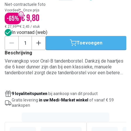
Niet-contractuele foto
Voordeel*
Onze prijs
€ 9,80
-
65
%
€ 27,99**
€ 2,45
/
stuk
In voorraad (web)
Toevoegen
Beschrijving
Vervangkop voor Oral-B tandenborstel. Dankzij de haartjes
die 6 keer dunner zijn dan bij een klassieke, manuele
tandenborstel zorgt deze tandenborstel voor een betere
reiniging. Hij pakt tandplak hard aan en is tegelijkertijd zacht
voor uw tandvlees. Niet compatibel met IO-tandenborstels.
9 loyaliteitspunten
bij aankoop van dit product
Gratis levering
in uw Medi-Market winkel
of vanaf € 59
aankopen