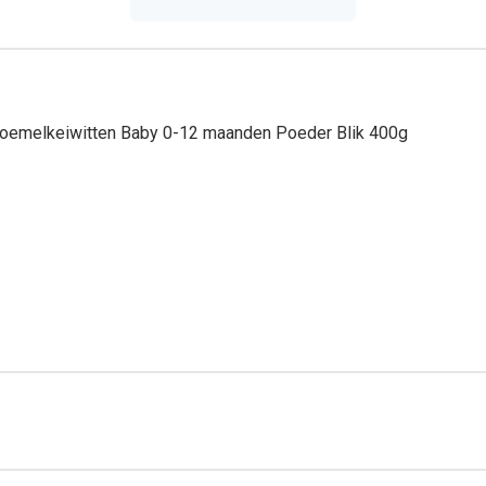
r koemelkeiwitten Baby 0-12 maanden Poeder Blik 400g
s, kinderartsen en voedingskundigen bij Nutricia de meest gea