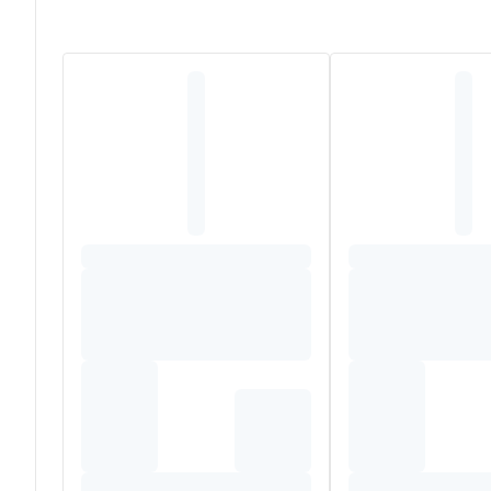
van onze expertise.
Poedermelk
Nutrilon® Pepti Syneo
is een voeding vo
Geschikt voor baby's
vanaf de geboorte en tot 12 m
Unieke formule die
SYNEO™
en een doorgedreven hydro
Gepatenteerde formule met een combinatie van
GOS/FO
In poedervorm in een
doos van 400g
in een
hygiënisc
Heb je vragen over je eigen voeding, of over de voeding
Telefoon
(gratis)
: 0800 16 685 - Whatsapp: +32 471 13
Belangrijk:
Borstvoeding is de beste voeding voor baby
met borstvoeding. Niet geschikt voor premature of im
Gebruik Nutrilon® Pepti Syneo enkel onder medisch toe