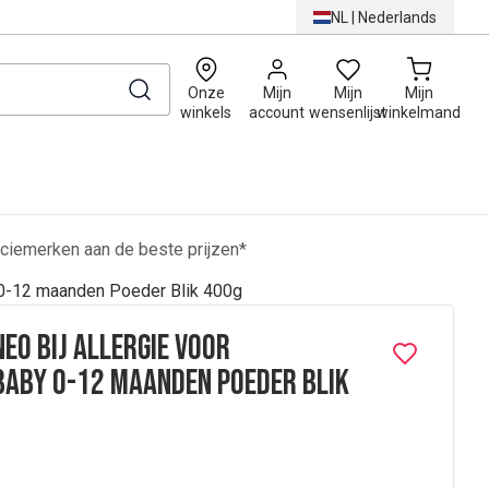
NL
|
Nederlands
0
Onze
Mijn
Mijn
Mijn
winkels
account
wensenlijst
winkelmand
ciemerken aan de beste prijzen*
y 0-12 maanden Poeder Blik 400g
eo Bij allergie voor
Baby 0-12 maanden Poeder Blik