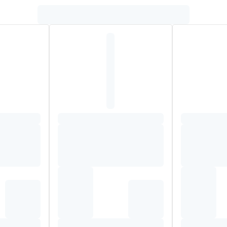
or medisch gebruik aangewezen als dieetvoeding bij
een allerg
aanden
.
lysaat combineert
S-vezels
en de
bacteriestam Bifidus Breve
die van nature v
he
verpakking
met een voorziene ruimte om het
maatschepje 
 van je kindje? Onze voedingskundigen staan voor je klaar!
 43 00
's.
Nutrilon® Pepti Syneo
is geschikt vanaf de geboorte indie
munogecompromitteerde zuigelingen.
zicht.