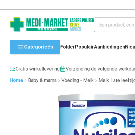
Categorieën
Folder
Populair
Aanbiedingen
Nie
Gratis winkellevering
Verzending de volgende werkda
Home
Baby & mama
Voeding - Melk
Melk 1ste leeftij