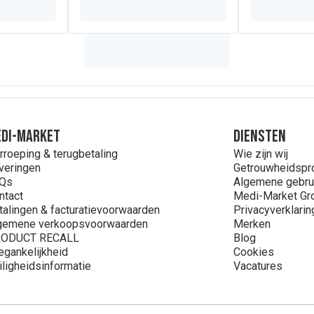
rine, plantaardige oliën (palmolie, kokosolie, koolzaadolie, high
o- en diglyceriden van in spijsvetten voorkomende vetzuren vere
ide, kaliumcitraat, natriumchloride, magnesiumchloride, L-tyrosin
, zinksulfaat, L-carnitine, ijzersulfaat, DL-a-tocoferylacetaat, ur
fosfaat, inosine 5'-monofosfaat natrium zout, nicotinamide, gua
chloride, pyridoxinehydrochloride, mangaansulfaat, kaliumjodide, 
ol, cyanocobalamine.
DI-MARKET
Diensten
rroeping & terugbetaling
Wie zijn wij
veringen
Getrouwheidsp
Qs
Algemene gebru
ntact
Medi-Market Gr
talingen & facturatievoorwaarden
Privacyverklarin
gemene verkoopsvoorwaarden
Merken
ODUCT RECALL
Blog
egankelijkheid
Cookies
iligheidsinformatie
Vacatures