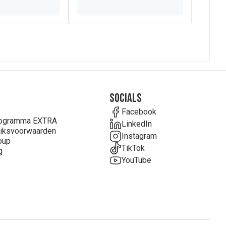
 oleic zonnebloemolie, zonnebloemolie), galacto-
sterd met citroenzuur), fructo-oligosachariden,
vis
olie,
e, L-ascorbinezuur, inositol, magnesiumwaterstoffosfaat,
idine 5'-monofosfaat natrium zout, cytidine 5'-
nosine 5'-monofosfaat natrium zout, kopersulfaat, DL-
pteroylmonoglutaminezuur, retinylacetaat,
Socials
Facebook
rogramma EXTRA
LinkedIn
iksvoorwaarden
Instagram
oup
TikTok
g
YouTube