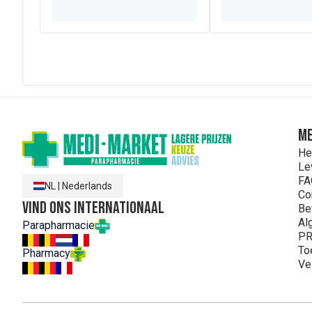
Nutricia is fier B Corp® gecertificeerd te zijn!
Samenstelling
Gehydrolyseerd wei-eiwitconcentraat (
melk
), maltodext
oligosachariden (
melk
), calciumfosfaat, emulgator (mon
kaliumchloride, olie van Mortierella alpina, cholinechlor
taurine, natrium L-ascorbaat, bifidobacterium breve M-16V
monofosfaat, calcium D-pantothenaat, adenosine 5'-mono
a-tocoferol, retinylpalmitaat, riboflavine, thiaminehydro
natriumseleniet, fytomenadion, D-biotine, cholecalcifer
ME
Allergenen : Melk, Vis
He
Le
FA
NL
|
Nederlands
Co
Vind ons internationaal
Be
Al
Parapharmacie
PR
To
Pharmacy
Ve