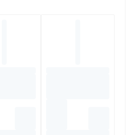
ie voor koemelkeiwitten
.
oorkomt in de darmen
op te bergen
.
n geen borstvoeding gegeven wordt of in combinatie