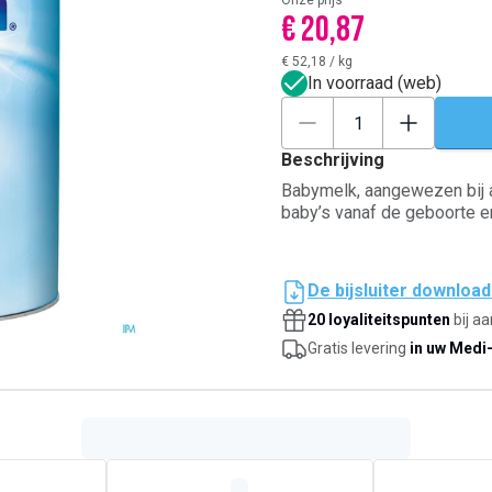
Onze prijs
€ 20,87
€ 52,18
/
kg
In voorraad (web)
Beschrijving
Babymelk, aangewezen bij a
baby’s vanaf de geboorte e
De bijsluiter downloa
20 loyaliteitspunten
bij a
Gratis levering
in uw Medi