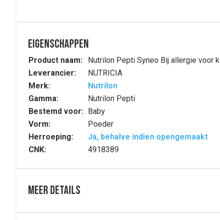
Eigenschappen
Product naam:
Nutrilon Pepti Syneo Bij allergie voo
Leverancier:
NUTRICIA
Merk:
Nutrilon
Gamma:
Nutrilon Pepti
Bestemd voor:
Baby
Vorm:
Poeder
Herroeping:
Ja, behalve indien opengemaakt
CNK:
4918389
Meer details
Volledige beschrijving
Sinds 125 jaar ontwikkelen de teams van wetenschapper