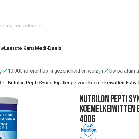
uw
Laatste Kans
Medi-Deals
g
10.000 referenties in gezondheid en welzijn
Uw parafarma
d
Nutrilon Pepti Syneo Bij allergie voor koemelkeiwitten Bab
Nutrilon Pepti Syn
koemelkeiwitten 
400g