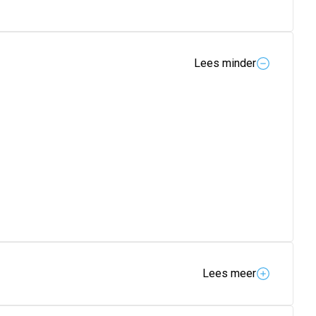
Lees minder
Lees meer
vanceerde Nutrilon®-formules en bieden je zo het beste