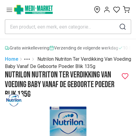
0
Gratis winkellevering
Verzending de volgende werkdag
10.000
Home
Nutrilon Nutriton Ter Verdikking Van Voeding
Toggle menu
More
Baby Vanaf De Geboorte Poeder Blik 135g
Nutrilon Nutriton Ter Verdikking Van
Voeding Baby Vanaf De Geboorte Poeder
Blik 135g