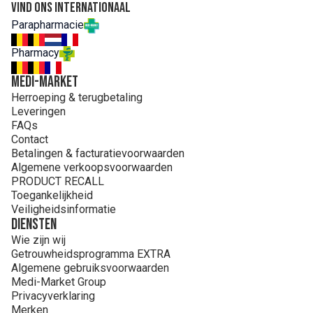
Nutrilon® Nutriton
is niet geschikt voor te vroeg geboren
Vind ons internationaal
baby's en/of baby's met een te laag geboortegewicht. Niet
Parapharmacie
geschikt als enige voedingsbron.
Pharmacy
Gebruik Nutrilon Nutriton® enkel onder medisch toezicht.
MEDI-MARKET
Nutricia is fier B Corp® gecertificeerd te zijn!
Herroeping & terugbetaling
Samenstelling
Leveringen
Maltodextrine, 3,3% verdikkingsmiddel
FAQs
(johannesbroodpitmeel), calciumcarbonaat, ijzersulfaat,
Contact
zinksulfaat.
Betalingen & facturatievoorwaarden
Algemene verkoopsvoorwaarden
PRODUCT RECALL
Toegankelijkheid
Veiligheidsinformatie
Diensten
Wie zijn wij
Getrouwheidsprogramma EXTRA
Algemene gebruiksvoorwaarden
Medi-Market Group
Privacyverklaring
Merken