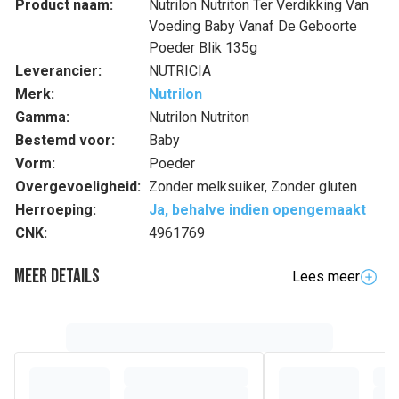
Product naam:
Nutrilon Nutriton Ter Verdikking Van
Voeding Baby Vanaf De Geboorte
Poeder Blik 135g
Leverancier:
NUTRICIA
Merk:
Nutrilon
Gamma:
Nutrilon Nutriton
Bestemd voor:
Baby
Vorm:
Poeder
Overgevoeligheid:
Zonder melksuiker, Zonder gluten
Herroeping:
Ja, behalve indien opengemaakt
CNK:
4961769
Meer details
Lees meer
Volledige beschrijving
Sinds 125 jaar ontwikkelen de teams van wetenschappers,
kinderartsen en voedingskundigen bij Nutricia de meest
geavanceerde Nutrilon®-formules en bieden je zo het
beste van onze expertise.