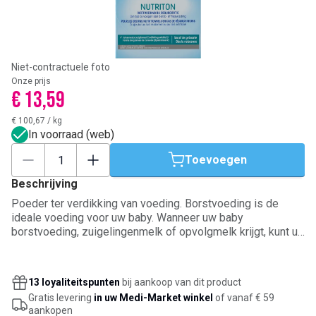
Niet-contractuele foto
Onze prijs
€ 13,59
€ 100,67
/
kg
In voorraad (web)
Toevoegen
Beschrijving
Poeder ter verdikking van voeding. Borstvoeding is de
ideale voeding voor uw baby. Wanneer uw baby
borstvoeding, zuigelingenmelk of opvolgmelk krijgt, kunt u
Nutriton aan de fles toevoegen. Indien u geen borstvoeding
geeft, kunt u overstappen op de anti-regurgitatiemelk
Nutrilon A.R. die reeds johannesbroodpitmeel bevat. U kunt
13 loyaliteitspunten
bij aankoop van dit product
ook Nutriton gebruiken om andere vloeistoffen in te dikken.
Gratis levering
in uw Medi-Market winkel
of vanaf € 59
Gebruik dit product enkel onder medisch toezicht.
aankopen