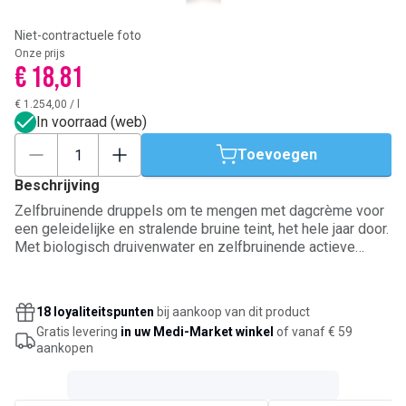
Niet-contractuele foto
Onze prijs
€ 18,81
€ 1.254,00
/
l
In voorraad (web)
Toevoegen
Beschrijving
Zelfbruinende druppels om te mengen met dagcrème voor
een geleidelijke en stralende bruine teint, het hele jaar door.
Met biologisch druivenwater en zelfbruinende actieve
bestanddelen van natuurlijke oorsprong. Droogt de huid niet
uit. Gebruik zo vaak als nodig is.
18 loyaliteitspunten
bij aankoop van dit product
Gratis levering
in uw Medi-Market winkel
of vanaf € 59
aankopen