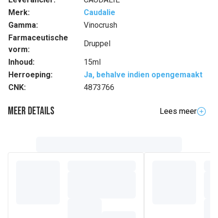
Merk:
Caudalie
Gamma:
Vinocrush
Farmaceutische
Druppel
vorm:
Inhoud:
15ml
Herroeping:
Ja, behalve indien opengemaakt
CNK:
4873766
Meer details
Lees meer
Samenstelling
AQUA/WATER/EAU, DIHYDROXYACETONE, PROPANEDIOL,
GLYCERIN, VITIS VINIFERA (GRAPE) FRUIT WATER,
ERYTHRULOSE, XANTHAN GUM, CITRIC ACID, SODIUM
DEHYDROACETATE, VITIS VINIFERA (GRAPE) JUICE,
THEOBROMA CACAO EXTRACT, SODIUM BENZOATE,
POTASSIUM SORBATE.(348/2)