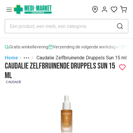
0
Gratis winkellevering
Verzending de volgende werkdag
10.000
Home
Caudalie Zelfbruinende Druppels Sun 15 ml
Toggle menu
More
Caudalie Zelfbruinende Druppels Sun 15
ml