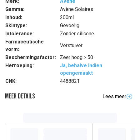
Merk:
Avène
Gamma:
Avène Solaires
Inhoud:
200ml
Skintype:
Gevoelig
Intolerance:
Zonder silicone
Farmaceutische
Verstuiver
vorm:
Beschermingsfactor:
Zeer hoog > 50
Herroeping:
Ja, behalve indien
opengemaakt
CNK:
4488821
Meer details
Lees meer
Volledige beschrijving
De hydra-beschermende textuur is speciaal ontwikkeld
voor het gezicht en lichaam en zorgt voor een onmiddellijk
en langdurig gevoel van comfort, een anti-uitdrogend effect
en hydratatie gedurende zes uur. Zeer hoge bescherming
tegen de zon voor de gevoelige huid die blootgesteld