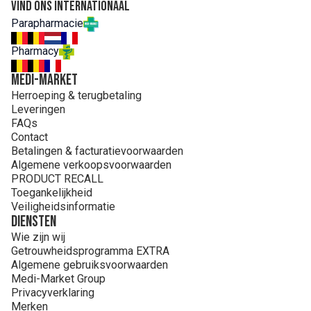
CITRATE. ORYZA SATIVA (RICE) STARCH (ORYZA SATIVA
Vind ons internationaal
STARCH). PENTYLENE GLYCOL. C12-15 ALKYL BENZOATE.
Parapharmacie
VP/EICOSENE COPOLYMER. BENZOIC ACID.
CAPRYLIC/CAPRIC TRIGLYCERIDE. CELLULOSE GUM.
Pharmacy
FRAGRANCE (PARFUM). GLYCINE SOJA (SOYBEAN) OIL
(GLYCINE SOJA OIL). HELIANTHUS ANNUUS
MEDI-MARKET
(SUNFLOWER) SEED OIL (HELIANTHUS ANNUUS SEED
Herroeping & terugbetaling
OIL). MICROCRYSTALLINE CELLULOSE. SODIUM
Leveringen
HYDROXIDE. TOCOPHEROL. TOCOPHERYL GLUCOSIDE
FAQs
Contact
Betalingen & facturatievoorwaarden
Algemene verkoopsvoorwaarden
PRODUCT RECALL
Toegankelijkheid
Veiligheidsinformatie
Diensten
Wie zijn wij
Getrouwheidsprogramma EXTRA
Algemene gebruiksvoorwaarden
Medi-Market Group
Privacyverklaring
Merken