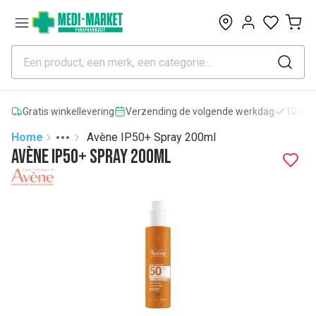
0
Gratis winkellevering
Verzending de volgende werkdag
10.000
Home
Avène IP50+ Spray 200ml
Toggle menu
More
Avène IP50+ Spray 200ml