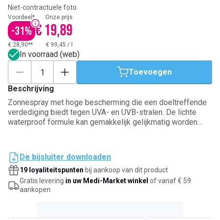
Niet-contractuele foto
Voordeel*
Onze prijs
€ 19,89
-
31
%
€ 28,90**
€ 99,45
/
l
In voorraad (web)
Toevoegen
Beschrijving
Zonnespray met hoge bescherming die een doeltreffende
verdediging biedt tegen UVA- en UVB-stralen. De lichte
waterproof formule kan gemakkelijk gelijkmatig worden
aangebracht en beschermt de huid tegen zonnebrand en
voortijdige veroudering door de zon. Ideaal voor de
gevoelige huid.
De bijsluiter downloaden
19 loyaliteitspunten
bij aankoop van dit product
Gratis levering
in uw Medi-Market winkel
of vanaf € 59
aankopen