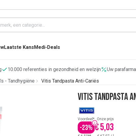
uw
Laatste Kans
Medi-Deals
g
10.000 referenties in gezondheid en welzijn
Uw parafarma
's - Tandhygiëne
Vitis Tandpasta Anti-Cariës
Vitis Tandpasta A
Voordeel*
Onze prijs
€ 5,03
-
23
%