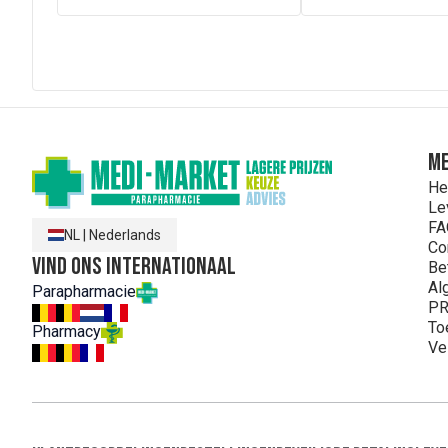
ME
He
Le
FA
NL
|
Nederlands
Co
Vind ons internationaal
Be
Al
Parapharmacie
PR
To
Pharmacy
Ve