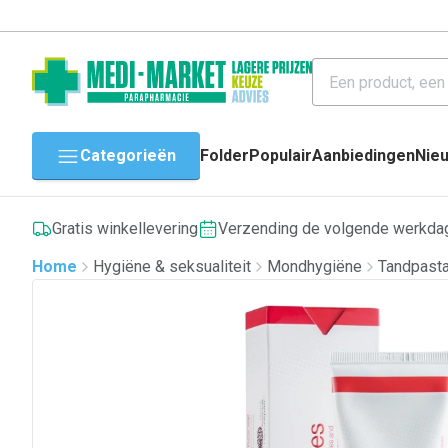
Categorieën
Folder
Populair
Aanbiedingen
Nie
Gratis winkellevering
Verzending de volgende werkda
Home
Hygiëne & seksualiteit
Mondhygiëne
Tandpasta