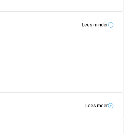
Lees minder
Lees meer
s (gaatjes) en gaat tanderosie tegen.