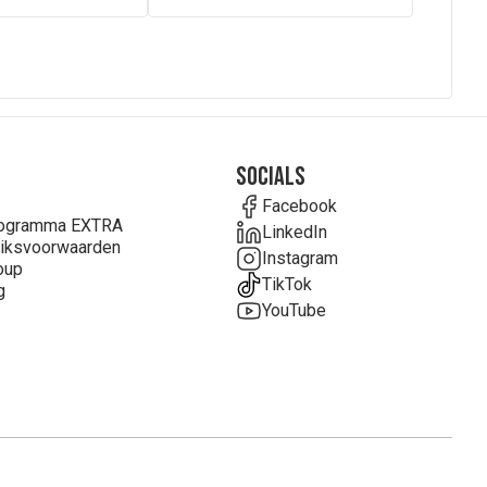
Socials
Facebook
rogramma EXTRA
LinkedIn
iksvoorwaarden
Instagram
oup
TikTok
g
YouTube