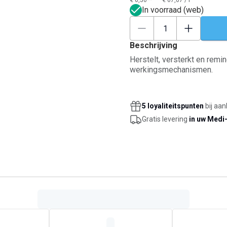
€ 6,50**
€ 67,07
/
l
In voorraad (web)
Beschrijving
Herstelt, versterkt en remin
werkingsmechanismen.
5 loyaliteitspunten
bij aan
Gratis levering
in uw Medi