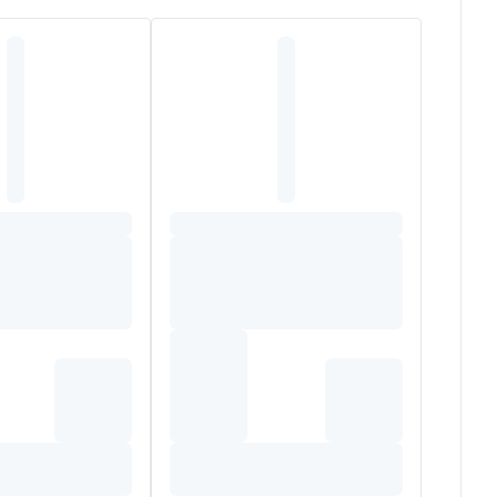
anthan Gum, Peg-4 Hydrogenated Castor Oil,
 Acid, Potassium Acesulfame, Aroma, Limonene