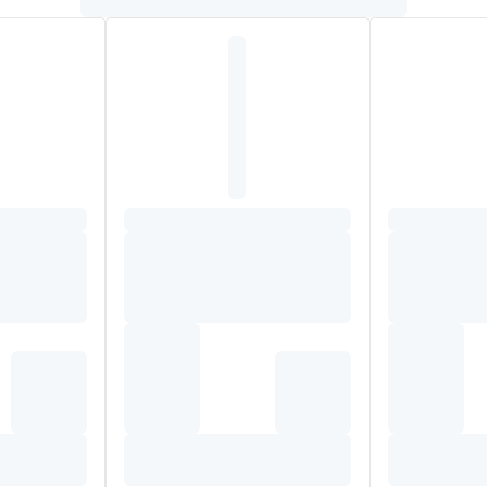
pervlak
et tandglazuur beschermt tijdens zuuraanvallen
xide, Sodium Monofluorphosphate, Sodium Lauryl Sulfate, Aroma, X
erin Acetal, Potassium Chloride, Sodium Methylparaben, Citric