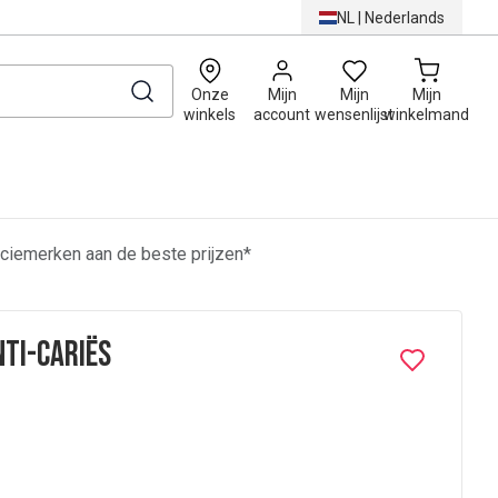
NL
|
Nederlands
0
Onze
Mijn
Mijn
Mijn
winkels
account
wensenlijst
winkelmand
ciemerken aan de beste prijzen*
nti-Cariës