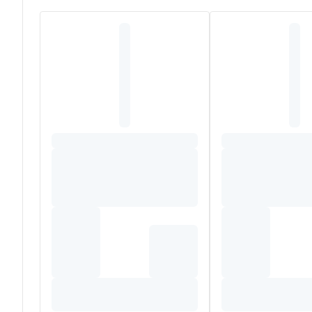
Herstelt, versterkt en remineraliseert het tandglazuur
Herstelt onregelmatigheden en scheurtjes in het tandop
Vormt een erosiebestendig en beschermend laagje dat h
Aangename smaak
Vegan formule
Samenstelling
Actieve bestanddelen
Hydroxyapatite ,45%
Xylitol 1%
Natriummonofluorfosfaat 1,1% (1.45 ppm)
---
Ingrediënten
Aqua, Sorbitol, Silica, Glycerin, Xylitol, Titanium Dio
Hydroxyapatite (nano) Sodium Saccharin, Menthone Glyc