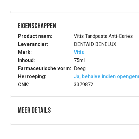
Eigenschappen
Product naam:
Vitis Tandpasta Anti-Cariës
Leverancier:
DENTAID BENELUX
Merk:
Vitis
Inhoud:
75ml
Farmaceutische vorm:
Deeg
Herroeping:
Ja, behalve indien openge
CNK:
3379872
Meer details
Volledige beschrijving
Beschermt optimaal tegen cariës en gaat tanderos
VITIS Anticaries Tandpasta geeft een optimale dagelijks
Beschermt tegen gaatjes en gaat tanderosie tegen