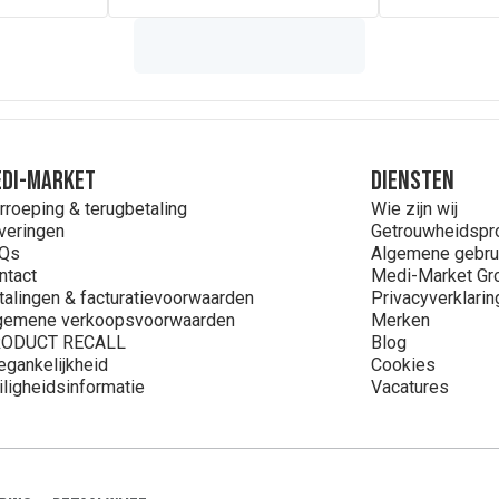
DI-MARKET
Diensten
rroeping & terugbetaling
Wie zijn wij
veringen
Getrouwheidsp
Qs
Algemene gebru
ntact
Medi-Market Gr
talingen & facturatievoorwaarden
Privacyverklarin
gemene verkoopsvoorwaarden
Merken
ODUCT RECALL
Blog
egankelijkheid
Cookies
iligheidsinformatie
Vacatures