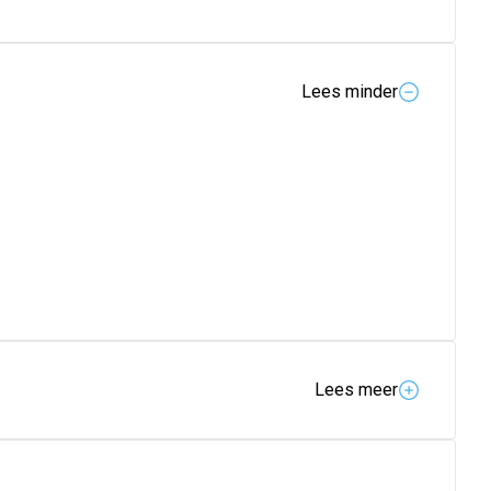
Lees minder
Lees meer
elige tanden. De zachte en afgeronde Tynex®
n tandvlees en hierdoor is deze uitermate geschikt voor