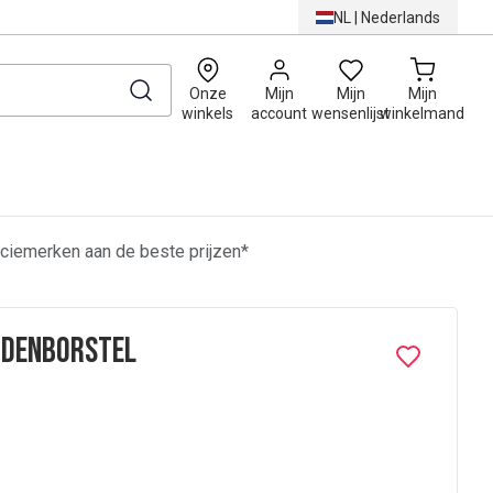
NL
|
Nederlands
0
Onze
Mijn
Mijn
Mijn
winkels
account
wensenlijst
winkelmand
ciemerken aan de beste prijzen*
andenborstel