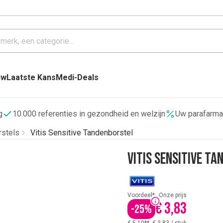
uw
Laatste Kans
Medi-Deals
g
10.000 referenties in gezondheid en welzijn
Uw parafarma
rstels
Vitis Sensitive Tandenborstel
Vitis Sensitive T
Voordeel*
Onze prijs
€ 3,83
-
25
%