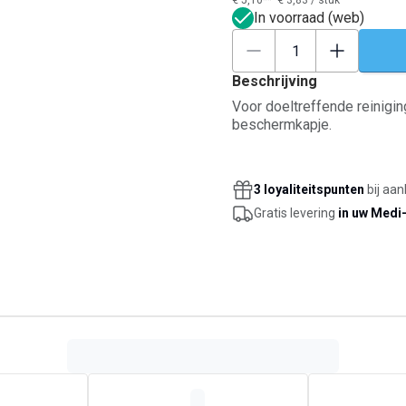
€ 5,10**
€ 3,83
/
stuk
In voorraad (web)
Beschrijving
Voor doeltreffende reinigi
beschermkapje.
3 loyaliteitspunten
bij aan
Gratis levering
in uw Medi