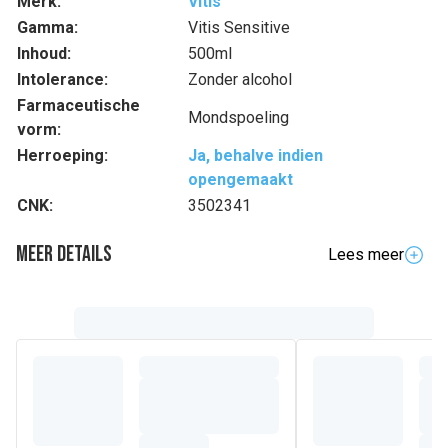
Merk:
Vitis
Gamma:
Vitis Sensitive
Inhoud:
500ml
Intolerance:
Zonder alcohol
Farmaceutische
Mondspoeling
vorm:
Herroeping:
Ja, behalve indien
opengemaakt
CNK:
3502341
Meer details
Lees meer
Volledige beschrijving
Verlicht effectief gevoelige tanden, herstelt en
beschermt het tandglazuur
VITIS Sensitive Mondspoeling is een dagelijks te
gebruiken mondspoeling tegen tandgevoeligheid. De
formule is ontwikkeld met de revolutionaire DENTAID
Haprepair Technologie (met 5-voudige werking). Deze
Dentaid® Haprepair technologie is gebaseerd op
minuscule deeltjes van hydroxyapatite die zich hechten aan