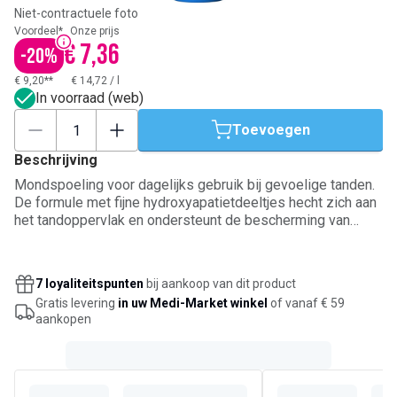
Niet-contractuele foto
Voordeel*
Onze prijs
€ 7,36
-
20
%
€ 9,20**
€ 14,72
/
l
In voorraad (web)
Toevoegen
Beschrijving
Mondspoeling voor dagelijks gebruik bij gevoelige tanden.
De formule met fijne hydroxyapatietdeeltjes hecht zich aan
het tandoppervlak en ondersteunt de bescherming van
glazuur en dentine. Ze vormt een beschermende laag op
blootliggende zones, vermindert de pijnprikkel bij koude of
warme voeding en drank, en bereikt plaatsen die met
7 loyaliteitspunten
bij aankoop van dit product
poetsen moeilijker toegankelijk zijn. Draagt bij aan sterker
Gratis levering
in uw Medi-Market winkel
of vanaf € 59
tandglazuur, verzorgt het tandvlees en helpt gaatjes
aankopen
voorkomen. Met aangename smaak.