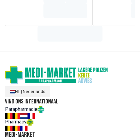
Samenstelling
Aqua / Water - Cetearyl Alcohol - Dicetyldimonium Chloride
- Cocos Nucifera Oil / Coconut Oil - Cetrimonium Chloride -
Acetic Acid - Amodimethicone - Cetyl Esters -
Chlorhexidine Digluconate - Dimethicone - Hydrolyzed Corn
Protein - Hydrolyzed Soy Protein - Hydrolyzed Wheat
Protein - Isopropyl Alcohol - Panthenol - Peg-1 Stearate -
Phenoxyethanol - Sodium Benzoate - Steareth-6 - Tartaric
Acid - Trideceth-1 - Trideceth-3 - Trisodium Hedta - Parfum
/ Fragrance
NL
|
Nederlands
Vind ons internationaal
Parapharmacie
Pharmacy
MEDI-MARKET