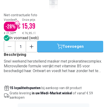
Niet-contractuele foto
Voordeel*
Onze prijs
€ 15,39
-
28
%
€ 21,50**
€ 76,95
/
l
In voorraad (web)
Toevoegen
Beschrijving
Snel werkend herstellend masker met prokeratinecomplex.
Microvullende formule verrijkt met vitamine B5 voor
beschadigd haar. Ontwart en voedt het haar zonder het te
verzwaren.
15 loyaliteitspunten
bij aankoop van dit product
Gratis levering
in uw Medi-Market winkel
of vanaf € 59
aankopen