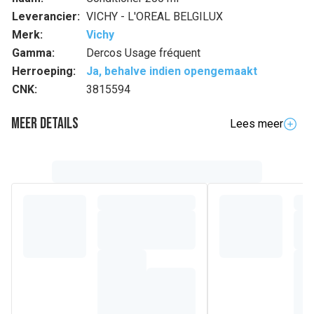
Leverancier:
VICHY - L'OREAL BELGILUX
Merk:
Vichy
Gamma:
Dercos Usage fréquent
Herroeping:
Ja, behalve indien opengemaakt
CNK:
3815594
Meer details
Lees meer
Volledige beschrijving
Samenstelling
AQUA / WATER - CETEARYL ALCOHOL -
DICETYLDIMONIUM CHLORIDE - COCOS NUCIFERA OIL /
COCONUT OIL - CETRIMONIUM CHLORIDE - ACETIC ACID -
AMODIMETHICONE - CETYL ESTERS - CHLORHEXIDINE
DIGLUCONATE - DIMETHICONE - HYDROLYZED CORN
PROTEIN - HYDROLYZED SOY PROTEIN - HYDROLYZED
WHEAT PROTEIN - ISOPROPYL ALCOHOL - PANTHENOL -
PEG-100 STEARATE - PHENOXYETHANOL - SODIUM
BENZOATE - STEARETH-6 - TARTARIC ACID - TRIDECETH-
10 - TRIDECETH-3 - TRISODIUM HEDTA - PARFUM /
FRAGRANCE