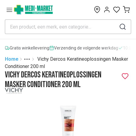
0
Gratis winkellevering
Verzending de volgende werkdag
10.000
Home
Vichy Dercos Keratineoplossingen Masker
Toggle menu
More
Conditioner 200 ml
Vichy Dercos Keratineoplossingen
Masker Conditioner 200 ml