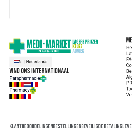
ME
He
Le
FA
NL
|
Nederlands
Co
Vind ons internationaal
Be
Al
Parapharmacie
PR
To
Pharmacy
Ve
Klantbeoordelingen
Bestellingen
Beveiligde Betaling
Leve