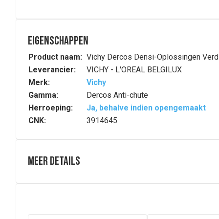
Eigenschappen
Product naam:
Vichy Dercos Densi-Oplossingen Verd
Leverancier:
VICHY - L'OREAL BELGILUX
Merk:
Vichy
Gamma:
Dercos Anti-chute
Herroeping:
Ja, behalve indien opengemaakt
CNK:
3914645
Meer details
Volledige beschrijving
Versterkende balsem voor fijn en verzwakt haar hydrateer
uitziend haar.Voor vrouwen met dunner wordend haar, een
en verzwakt haar hydrateert de hoofdhuid en verbetert de
Samenstelling