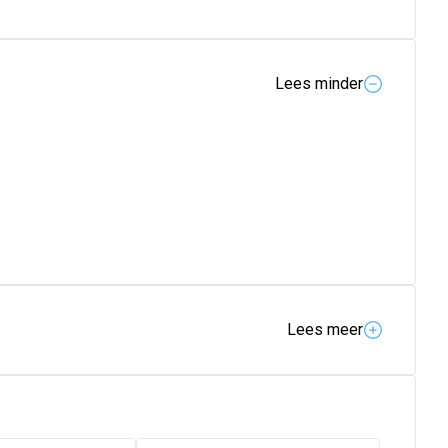
Lees minder
Lees meer
lijk de haarvezels voor sterker, dikker, gezonder
rker, voller haar willen. ersterkende balsem voor fijn
 dikker, gezonder uitziend haar.