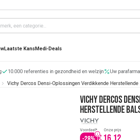
uw
Laatste Kans
Medi-Deals
g
10.000 referenties in gezondheid en welzijn
Uw parafarma
s
Vichy Dercos Densi-Oplossingen Verdikkende Herstellende
Vichy Dercos Dens
Herstellende Bal
Voordeel*
Onze prijs
€ 16,12
-
28
%