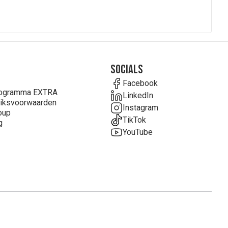
Socials
Facebook
rogramma EXTRA
LinkedIn
iksvoorwaarden
Instagram
oup
TikTok
g
YouTube