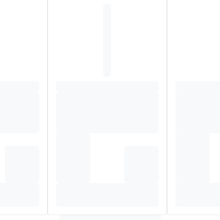
 - Quaternium-87 - Stearyl Alcohol - Behentrimonium Chloride - C
nonanoate - Isopropyl Alcohol - Limonene - Linalool - Mentha Pipe
Rhamnose - Sodium Hydroxide - Tocopheryl Acetate - Parfum / F