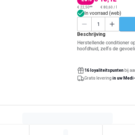
€ 22,50**
€ 80,60
/
l
In voorraad (web)
Beschrijving
Herstellende conditioner o
hoofdhuid, zelfs de gevoeli
16 loyaliteitspunten
bij a
Gratis levering
in uw Medi