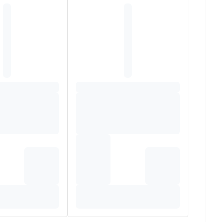
andelilla Cera / Candelilla Wax - Caprylyl Glycol -
rita Oil / Peppermint Oil - Menthol - 2-Oleamido-1,3-
ragrance