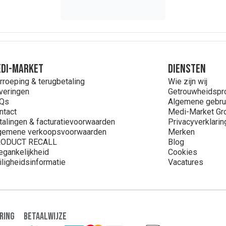
DI-MARKET
Diensten
rroeping & terugbetaling
Wie zijn wij
veringen
Getrouwheidsp
Qs
Algemene gebru
ntact
Medi-Market Gr
talingen & facturatievoorwaarden
Privacyverklarin
gemene verkoopsvoorwaarden
Merken
ODUCT RECALL
Blog
egankelijkheid
Cookies
iligheidsinformatie
Vacatures
ring
Betaalwijze