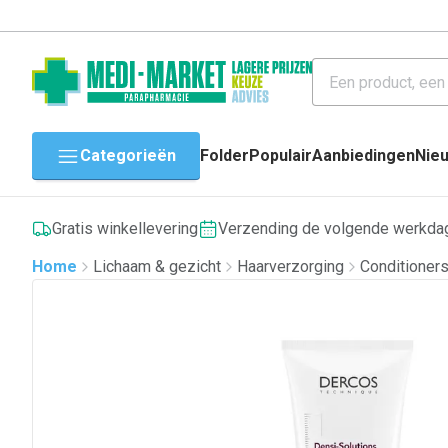
Categorieën
Folder
Populair
Aanbiedingen
Nie
Gratis winkellevering
Verzending de volgende werkda
Home
Lichaam & gezicht
Haarverzorging
Conditioner