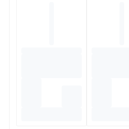
Aqua / Water - Hydroxypropyl Starch Phosphate - Glycerin
Cetyl Esters - Geraniol - Hexyl Cinnamal - Isononyl Iso
Octadecanediol - Phenoxyethanol - Propylene Glycol - 