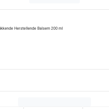
ikkende Herstellende Balsem 200 ml
t de hoofdhuid en verbetert de kwaliteit ervan en verbetert tege
 verminderde haardichtheid en een verminderde haarmassa die ste
 kwaliteit ervan en verbetert tegelijk de haarvezels voor sterker,