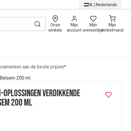
NL
|
Nederlands
0
Onze
Mijn
Mijn
Mijn
winkels
account
wensenlijst
winkelmand
ciemerken aan de beste prijzen*
 Balsem 200 ml
i-Oplossingen Verdikkende
sem 200 ml