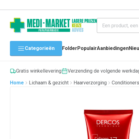
Categorieën
Folder
Populair
Aanbiedingen
Nie
Gratis winkellevering
Verzending de volgende werkda
Home
Lichaam & gezicht
Haarverzorging
Conditioner