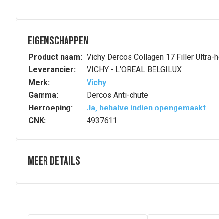
Eigenschappen
Product naam:
Vichy Dercos Collagen 17 Filler Ultra-
Leverancier:
VICHY - L'OREAL BELGILUX
Merk:
Vichy
Gamma:
Dercos Anti-chute
Herroeping:
Ja, behalve indien opengemaakt
CNK:
4937611
Meer details
Samenstelling
AQUA / WATER / EAU • GLYCERIN • CETEARYL ALCOH
15/DECYL ALCOHOL/SMDI COPOLYMER • STEARETH-6 
HYDROXIDE • SODIUM LACTATE • PALMITOYL TETRAPEP
XANTHAN GUM • PHENOXYETHANOL • CHLORHEXIDINE D