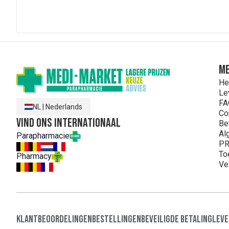
ME
He
Le
FA
NL
|
Nederlands
Co
Vind ons internationaal
Be
Al
Parapharmacie
PR
To
Pharmacy
Ve
Klantbeoordelingen
Bestellingen
Beveiligde Betaling
Leve