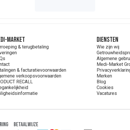
DI-MARKET
Diensten
rroeping & terugbetaling
Wie zijn wij
veringen
Getrouwheidsp
Qs
Algemene gebru
ntact
Medi-Market Gr
talingen & facturatievoorwaarden
Privacyverklarin
gemene verkoopsvoorwaarden
Merken
ODUCT RECALL
Blog
egankelijkheid
Cookies
iligheidsinformatie
Vacatures
ring
Betaalwijze