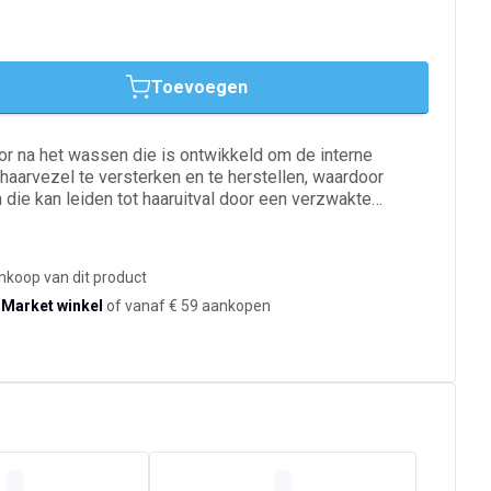
Toevoegen
r na het wassen die is ontwikkeld om de interne
haarvezel te versterken en te herstellen, waardoor
iden tot haaruitval door een verzwakte
 pro-collageencomplex en citroenzuur, werkt dit product
stappen van het Collagen 17 Filler-protocol om de vezel
. Het helpt de weerstand te herstellen en verbetert de
ankoop van dit product
dichtheid van het haar, zelfs wanneer dit broos en
-Market winkel
of vanaf € 59 aankopen
metextuur laat zich na het wassen gemakkelijk
 vergemakkelijkt het ontwarren en is eenvoudig uit te
ladder, sterker en zichtbaar gerevitaliseerd achter, van
. Deze verzorging is geschikt voor alle haartypes,
t in een complete haarroutine om de herstellende
 en de veerkracht te versterken van haar dat verzwakt is
re externe invloeden.