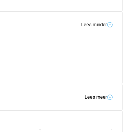
Lees minder
Lees meer
• PARFUM / FRAGRANCE • PEG-1 STEARATE • PEG-
NE • BEHENTRIMONIUM CHLORIDE • SODIUM
PROPYLENE GLYCOL • CITRIC ACID • ACETIC ACID •