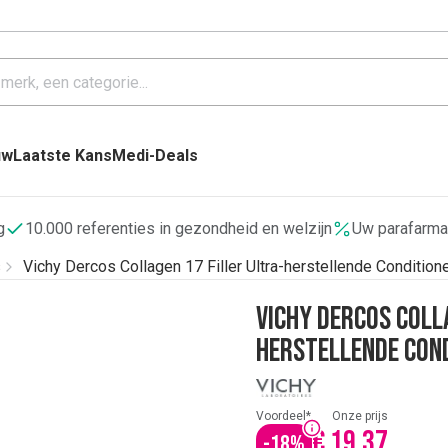
uw
Laatste Kans
Medi-Deals
g
10.000 referenties in gezondheid en welzijn
Uw parafarma
s
Vichy Dercos Collagen 17 Filler Ultra-herstellende Condition
Vichy Dercos Coll
herstellende Con
Voordeel*
Onze prijs
€ 19,37
-
18
%