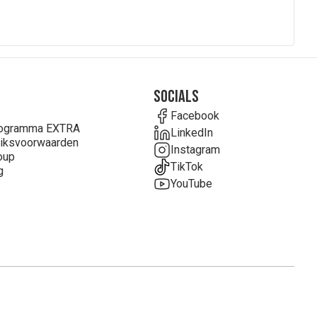
Socials
Facebook
rogramma EXTRA
LinkedIn
iksvoorwaarden
Instagram
oup
TikTok
g
YouTube