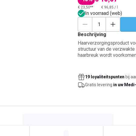
€ 23,50**
€ 96,85
/
l
In voorraad (web)
Beschrijving
Haarverzorgingsproduct voo
structuur van de verzwakte 
haarbreuk wordt voorkomen die kan le
haarvezel. Verrijkt met een
in synergie met de andere 
van binnenuit te versterken
19 loyaliteitspunten
bij a
textuur en de waargenomen 
Gratis levering
in uw Medi
breekbaar is. De lichte crè
aanbrengen op vochtig haar,
spoelen. Het laat het haar g
de wortels tot in de punten
inclusief gevoelige, en pas
resultaten te optimaliseren
door het weer of door ande