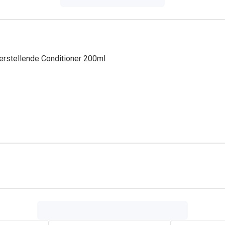
herstellende Conditioner 200ml
OL • DISTARCH PHOSPHATE • QUATERNIUM-87 • DIMETHICONE 
• GLYCINE • TRIDECETH-1 • TRIDECETH-3 • AMODIMETHICO
TIDE-7 • PALMITOYL TRIPEPTIDE-1 • ISOPROPYL ALCOHOL • 
IGLUCONATE • LIMONENE (F.I.L. N758959/1).