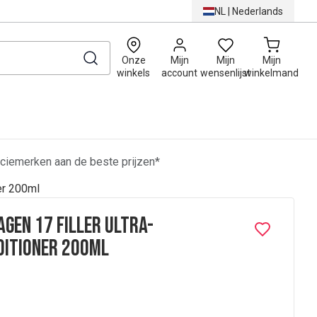
NL
|
Nederlands
0
Onze
Mijn
Mijn
Mijn
winkels
account
wensenlijst
winkelmand
ciemerken aan de beste prijzen*
er 200ml
agen 17 Filler Ultra-
ditioner 200ml