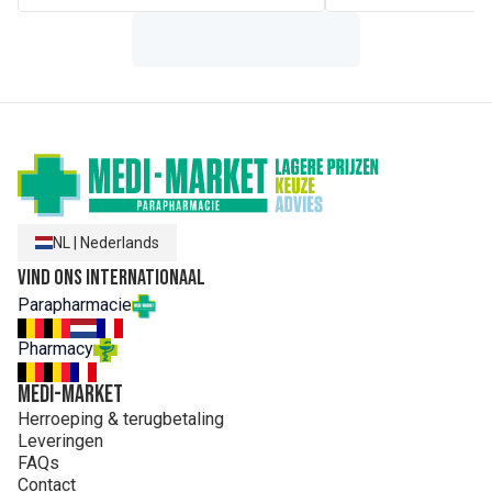
onafhankelijk, actief dagelijks leven.
TENA ProSkin Pants zijn beschikbaar in verscheidene
absorptiegraden en maten.
Drievoudige bescherming voor een gezonde huid
FeelDry Advanced™
Goedgekeurd door de Skin Health Alliance
NL
|
Nederlands
Vind ons internationaal
Parapharmacie
Pharmacy
MEDI-MARKET
Herroeping & terugbetaling
Leveringen
FAQs
Contact