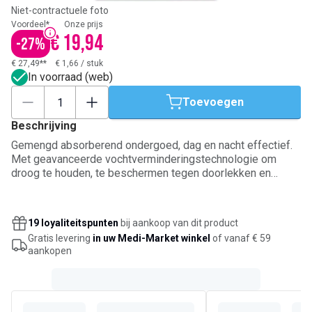
Niet-contractuele foto
Voordeel*
Onze prijs
€ 19,94
-
27
%
€ 27,49**
€ 1,66
/
stuk
In voorraad (web)
Toevoegen
Beschrijving
Gemengd absorberend ondergoed, dag en nacht effectief.
Met geavanceerde vochtverminderingstechnologie om
droog te houden, te beschermen tegen doorlekken en
geurtjes onder controle te houden.
19 loyaliteitspunten
bij aankoop van dit product
Gratis levering
in uw Medi-Market winkel
of vanaf € 59
aankopen