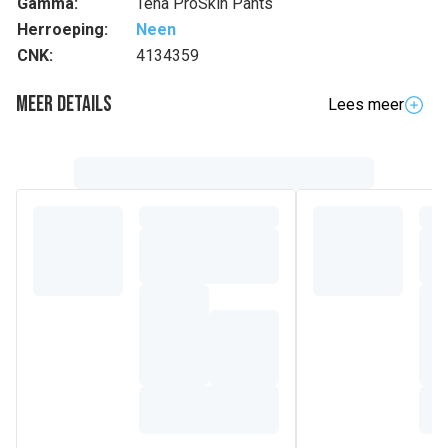
Gamma:
Tena ProSkin Pants
Herroeping:
Neen
CNK:
4134359
Meer details
Lees meer
Volledige beschrijving
TENA Pants Super biedt zachte, comfortabele
incontinentiebroekjes ontwikkeld voor vrouwen en mannen,
ideaal voor overdag en 's nachts. In tegenstelling tot
standaard verband voor volwassenen beschikt TENA
ProSkin Pants over geavanceerde technologieën om vocht
weg te leiden, te zorgen voor een droog gevoel en
bescherming te bieden tegen doorlekken en ongewenste
geurtjes. Met de volledige bescherming van FeelDry
Advanced™ worden vloeistoffen snel weggeleid van het
oppervlak en vervolgens ingesloten in de super
absorberende kern, zelfs bij grotere hoeveelheden. Zo blijft
de huid droog en gezond. Deze wegwerpbroekjes zijn
gemaakt van ademende materialen die aanvoelen als
textiel, met een uitstekende absorptie. Het broekje sluit net
zo goed aan als normaal ondergoed en bevordert een