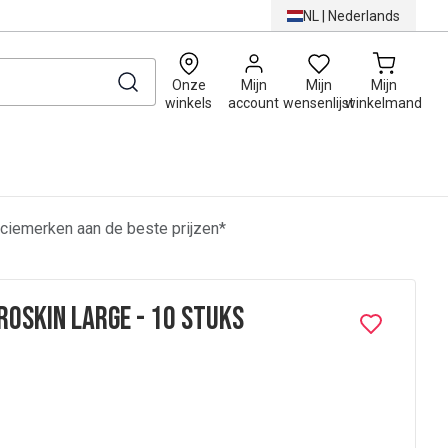
NL
|
Nederlands
0
Onze
Mijn
Mijn
Mijn
winkels
account
wensenlijst
winkelmand
ciemerken aan de beste prijzen*
roSkin Large - 10 stuks