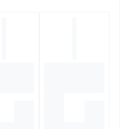
oor een droog gevoel en bescherming te bieden tegen
ggeleid van het oppervlak en vervolgens ingesloten in
zijn gemaakt van ademende materialen die aanvoelen als
k, actief dagelijks leven.