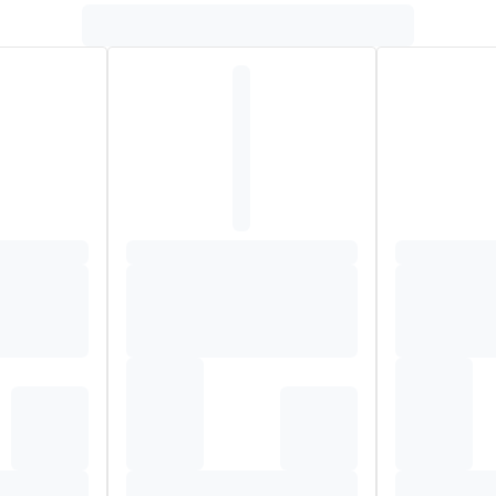
avanceerde technologieën om vocht weg te leiden, te zorgen v
escherming van FeelDry Advanced™ worden vloeistoffen snel we
eden. Zo blijft de huid droog en gezond. Deze wegwerpbroekjes 
 net zo goed als normaal ondergoed en bevordert een onafhankelij