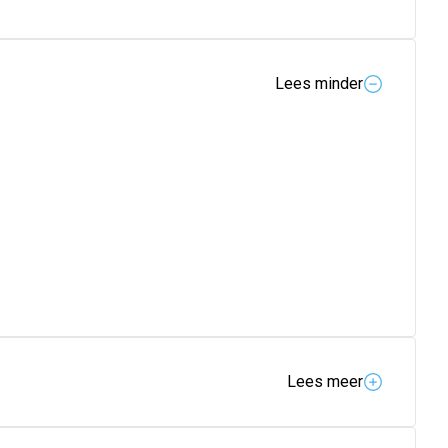
Lees minder
Lees meer
ag en 's nachts. In tegenstelling tot standaard verband