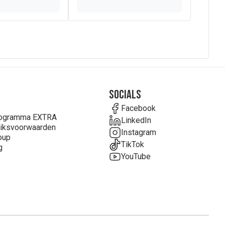
Socials
Facebook
rogramma EXTRA
LinkedIn
iksvoorwaarden
Instagram
oup
TikTok
g
YouTube