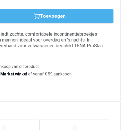
Toevoegen
edt zachte, comfortabele incontinentiebroekjes
mannen, ideaal voor overdag en ’s nachts. In
d verband voor volwassenen beschikt TENA ProSkin
chnologieën om vocht weg te leiden, te zorgen voor
erming te bieden tegen doorlekken en ongewenste
e bescherming van FeelDry Advanced worden
ankoop van dit product
d van het oppervlak en vervolgens ingesloten in de snel
-Market winkel
of vanaf € 59 aankopen
j grotere hoeveelheden. Zo blijft de huid droog en
jes zijn gemaakt van ademende materialen die
een uitstekende absorptie. Het broekje past net zo goed
vordert een onafhankelijk, actief dagelijks leven. TENA
baar in verscheidene absorptiegraden en maten.