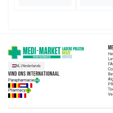
ME
He
Le
FA
NL
|
Nederlands
Co
Vind ons internationaal
Be
Al
Parapharmacie
PR
To
Pharmacy
Ve