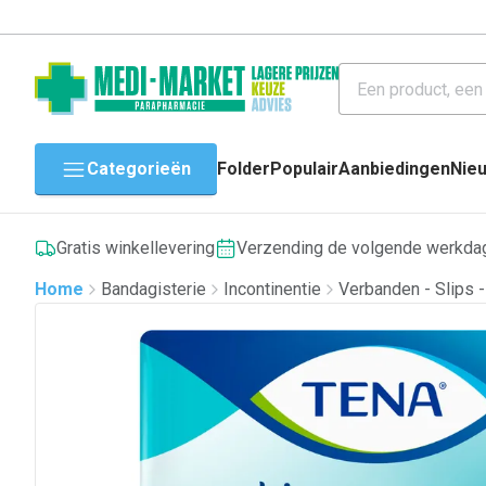
Categorieën
Folder
Populair
Aanbiedingen
Nie
Gratis winkellevering
Verzending de volgende werkda
Home
Bandagisterie
Incontinentie
Verbanden - Slips 