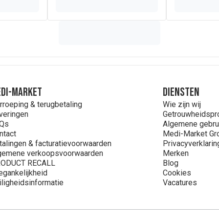
DI-MARKET
Diensten
rroeping & terugbetaling
Wie zijn wij
veringen
Getrouwheidsp
Qs
Algemene gebru
ntact
Medi-Market Gr
talingen & facturatievoorwaarden
Privacyverklarin
gemene verkoopsvoorwaarden
Merken
ODUCT RECALL
Blog
egankelijkheid
Cookies
iligheidsinformatie
Vacatures