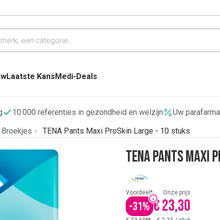
uw
Laatste Kans
Medi-Deals
g
10.000 referenties in gezondheid en welzijn
Uw parafarma
- Broekjes
TENA Pants Maxi ProSkin Large - 10 stuks
TENA Pants Maxi P
Voordeel*
Onze prijs
€ 23,30
-
31
%