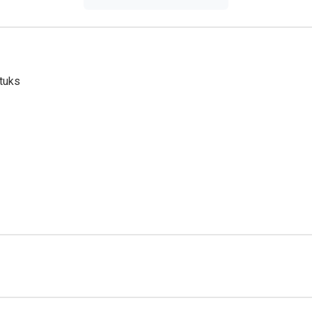
tuks
iebroekjes ontwikkeld voor vrouwen en mannen, ideaal voor overd