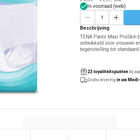
€ 33,69**
€ 2,33
/
stuk
In voorraad (web)
Beschrijving
TENA Pants Maxi ProSkin bi
ontwikkeld voor vrouwen en 
tegenstelling tot standaar
Pants over geavanceerde te
een droog gevoel en besch
geurtjes. Met de volledig
23 loyaliteitspunten
bij a
vloeistoffen snel weggelei
Gratis levering
in uw Medi
absorberende kern, zelfs bi
gezond. Deze wegwerpbroek
aanvoelen als textiel, met 
als normaal ondergoed en be
ProSkin Pants zijn beschik