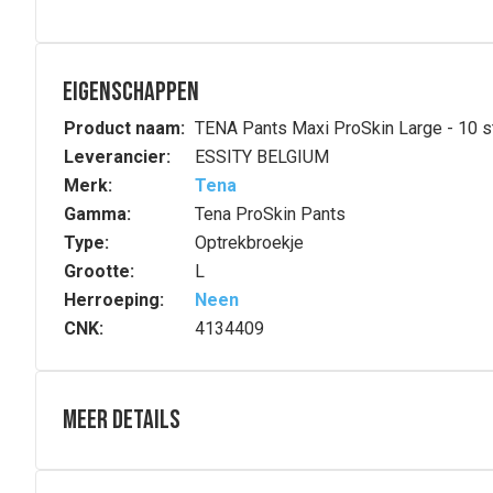
Eigenschappen
Product naam:
TENA Pants Maxi ProSkin Large - 10 s
Leverancier:
ESSITY BELGIUM
Merk:
Tena
Gamma:
Tena ProSkin Pants
Type:
Optrekbroekje
Grootte:
L
Herroeping:
Neen
CNK:
4134409
Meer details
Volledige beschrijving
TENA Pants Maxi biedt zachte, comfortabele incontinent