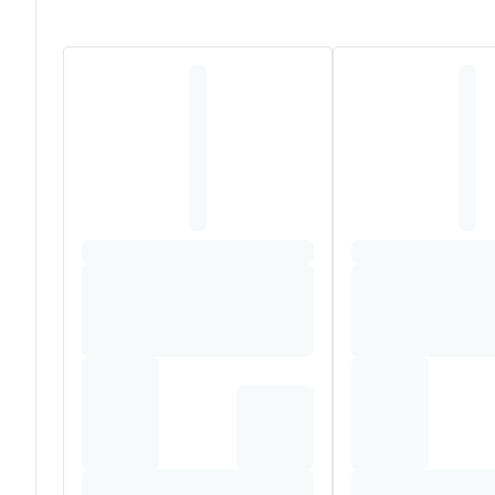
voor volwassenen beschikt TENA ProSkin Pants over ge
doorlekken en ongewenste geurtjes. Met de volledige b
de snel absorberende kern, zelfs bij grotere hoeveelh
textiel, met een uitstekende absorptie. Het broekje past