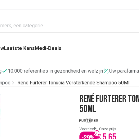
uw
Laatste Kans
Medi-Deals
g
10.000 referenties in gezondheid en welzijn
Uw parafarma
mpoo
René Furterer Tonucia Versterkende Shampoo 50Ml
René Furterer To
50Ml
Voordeel*
Onze prijs
€ 5,65
-
29
%