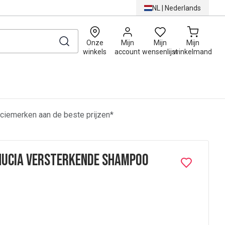
NL
|
Nederlands
0
Onze
Mijn
Mijn
Mijn
winkels
account
wensenlijst
winkelmand
ciemerken aan de beste prijzen*
nucia Versterkende Shampoo